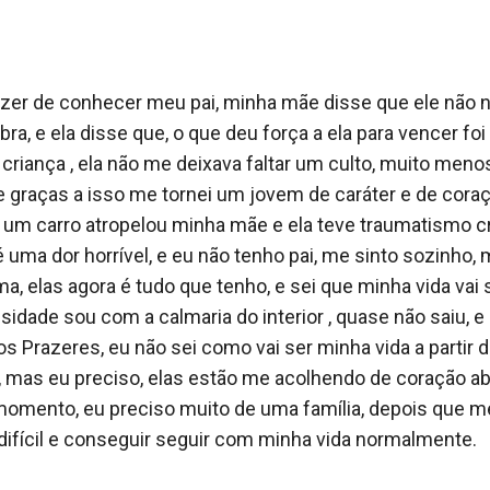
razer de conhecer meu pai, minha mãe disse que ele não n
, e ela disse que, o que deu força a ela para vencer foi 
iança , ela não me deixava faltar um culto, muito meno
 graças a isso me tornei um jovem de caráter e de cora
 um carro atropelou minha mãe e ela teve traumatismo cra
 é uma dor horrível, e eu não tenho pai, me sinto sozinho,
a, elas agora é tudo que tenho, e sei que minha vida vai
sidade sou com a calmaria do interior , quase não saiu, 
 Prazeres, eu não sei como vai ser minha vida a partir 
r, mas eu preciso, elas estão me acolhendo de coração a
omento, eu preciso muito de uma família, depois que m
fícil e conseguir seguir com minha vida normalmente. 
