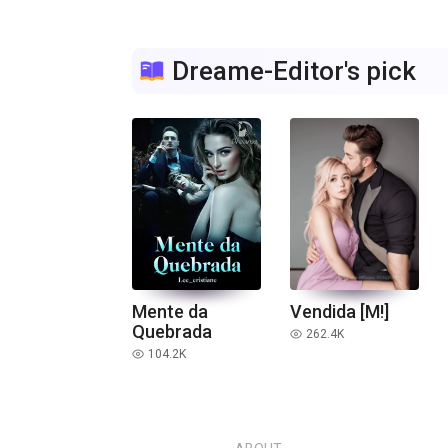
Dreame-Editor's pick
Mente da
Vendida [M!]
Quebrada
262.4K
read
104.2K
read