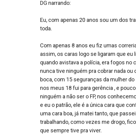
DG narrando:  

Eu, com apenas 20 anos sou um dos traf
toda. 

Com apenas 8 anos eu fiz umas correria
assim, os caras logo se ligaram que eu l
quando avistava a polícia, era fogos no 
nunca tive ninguém pra cobrar nada ou c
boca, com 15 seguranças da mulher do m
nos meus 18 fui para gerência , e pouco
ninguém a não ser o FP, nos conhecemos 
e eu o patrão, ele é a única cara que co
uma cara boa, já matei tanto, que passe
trabalhando, como vezes me drogo, fico 
que sempre tive pra viver. 
