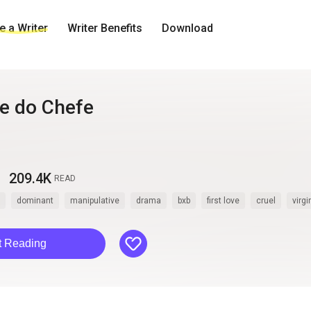
 a Writer
Writer Benefits
Download
de do Chefe
209.4K
READ
dominant
manipulative
drama
bxb
first love
cruel
virgi
like
t Reading