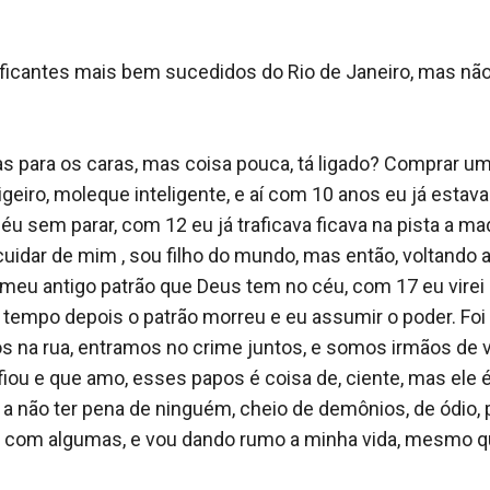
icantes mais bem sucedidos do Rio de Janeiro, mas não f
s para os caras, mas coisa pouca, tá ligado? Comprar um
igeiro, moleque inteligente, e aí com 10 anos eu já estava
céu sem parar, com 12 eu já traficava ficava na pista a m
uidar de mim , sou filho do mundo, mas então, voltando 
eu antigo patrão que Deus tem no céu, com 17 eu virei 
 tempo depois o patrão morreu e eu assumir o poder. Foi d
na rua, entramos no crime juntos, e somos irmãos de vid
nfiou e que amo, esses papos é coisa de, ciente, mas ele é
i a não ter pena de ninguém, cheio de demônios, de ódio,
com algumas, e vou dando rumo a minha vida, mesmo que p