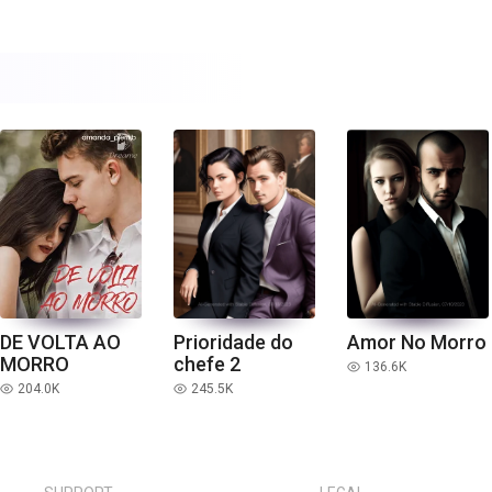
DE VOLTA AO
Prioridade do
Amor No Morro
MORRO
chefe 2
136.6K
read
204.0K
245.5K
read
read