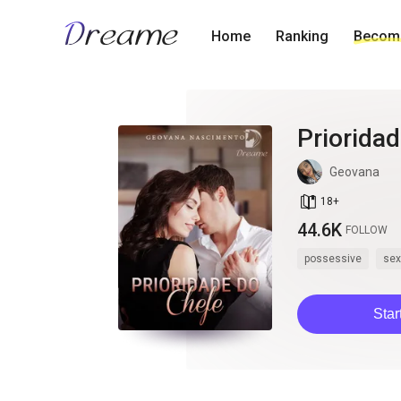
Home
Ranking
Become
Priorida
Geovana
book_age
18
+
44.6K
FOLLOW
possessive
sex
Star