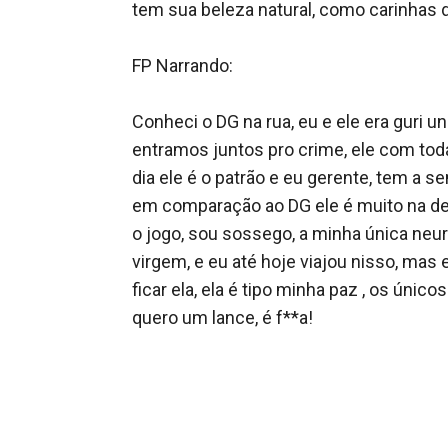
tem sua beleza natural, como carinhas dá 
FP Narrando: 

Conheci o DG na rua, eu e ele era guri 
entramos juntos pro crime, ele com tod
dia ele é o patrão e eu gerente, tem a se
em comparação ao DG ele é muito na del
o jogo, sou sossego, a minha única neura 
virgem, e eu até hoje viajou nisso, mas 
ficar ela, ela é tipo minha paz , os ún
quero um lance, é f**a! 
