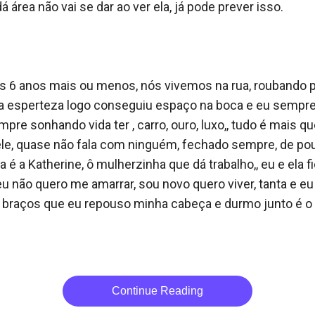
área não vai se dar ao ver ela, já pode prever isso. 

uns 6 anos mais ou menos, nós vivemos na rua, roubando pr
a esperteza logo conseguiu espaço na boca e eu sempre a
mpre sonhando vida ter , carro, ouro, luxo,, tudo é mais q
e, quase não fala com ninguém, fechado sempre, de pouc
é a Katherine, ô mulherzinha que dá trabalho,, eu e ela fi
eu não quero me amarrar, sou novo quero viver, tanta e e
icos braços que eu repouso minha cabeça e durmo junto é 
Continue Reading