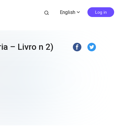
English
search
Log in
expand_more
ia – Livro n 2)