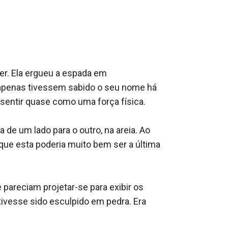
 mentiras, traição e duplicidade, e, enquanto
e o outro está morto. As escolhas que eles
r o segredo que está a ser escondido de si?
ino. Repleta de personagens inesquecíveis e
onar pela fantasia mais uma vez.
 juntamente com os fãs de trabalhos tais
trabalho de Rice e suplicar por mais."