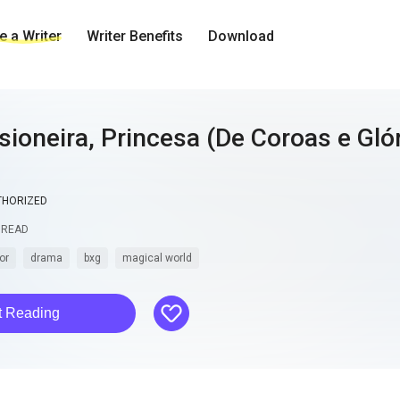
 a Writer
Writer Benefits
Download
isioneira, Princesa (De Coroas e Glór
THORIZED
READ
or
drama
bxg
magical world
like
t Reading