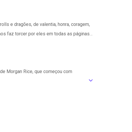
olls e dragões, de valentia, honra, coragem,
os faz torcer por eles em todas as páginas…
, de Morgan Rice, que começou com
ic_default
tar no Stade, a brutal arena onde os
 ferozes, as suas hipóteses de sobrevivência
vez por todas, de escrava para guerreira.
eu próprio povo, deixado a morrer na praia
u assassinou e procurar a sua vingança.