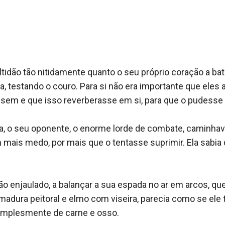
am o amor um pelo outro; porém, a corte Imperial está repleta de
s, num trágico m*l entendido, cada um deles é levado a crer qu
 guerreira a que está destinada? Irá Thanos curar-se e descobri
ados, encontrarem-se um ao outro novamente?
ória épica de amor trágico, vingança, traição, ambição e dest
ta-nos para um mundo que nunca vamos esquecer e faz-nos apaix
amente agradar aos fãs das histórias anteriores de Morgan rice,
ini…Fãs de ficção para jovens adultos irão devorar este último 
te a Ascensão dos Dragões)
ado em breve!