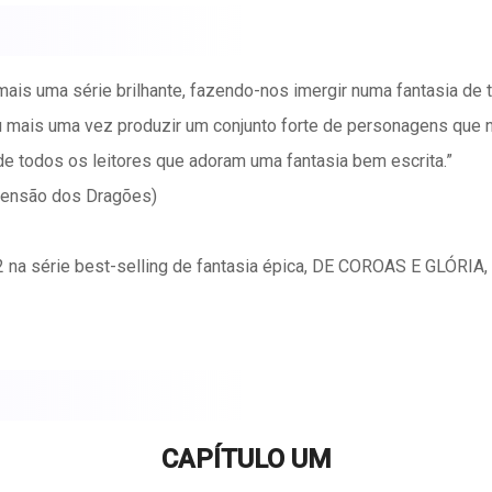
is uma série brilhante, fazendo-nos imergir numa fantasia de tr
 mais uma vez produzir um conjunto forte de personagens que n
e todos os leitores que adoram uma fantasia bem escrita.”
censão dos Dragões)
 na série best-selling de fantasia épica, DE COROAS E GLÓRIA
da cidade Imperial de Delos, vê-se f*****a por decreto real, a lu
para se matarem uns aos outros. Colocada perante adversários
s seus poderes mais profundos, e em fazer a transição, de uma 
a de Haylon para descobrir que foi esfaqueado nas costas pelo s
CAPÍTULO UM
, ele deve rastejar de novo para a vida, encontrar quem o tento