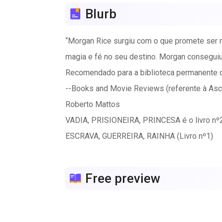
Blurb
“Morgan Rice surgiu com o que promete ser ma
magia e fé no seu destino. Morgan conseguiu
Recomendado para a biblioteca permanente d
--Books and Movie Reviews (referente à As
Roberto Mattos
VADIA, PRISIONEIRA, PRINCESA é o livro nº2
ESCRAVA, GUERREIRA, RAINHA (Livro nº1)
Ceres, de 17 anos, uma menina bonita e p***e 
guerreiros de todos os cantos do mundo vão 
Free preview
são escassas. A sua única hipótese reside no
O Príncipe Thanos, de 18 anos, acorda na ilh
ensopada de sangue. Capturado pelos rebeldes