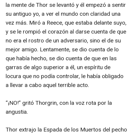
Los hermanos de la Legión de Thor, por su lado, se
enfrentan a peligros inimaginables, mientras Angel
está muriendo por la lepra.
Darius lucha por su vida al lado de su padre en la
capital del Imperio, hasta que un cambio inesperado lo
empuja, sin nada que perder, a utilizar sus propios
poderes. Erec y Alistair llegan a Volusia, luchando río
arriba y continúan su búsqueda de Gwendolyn y los
exiliados, mientras se enfrentan a batallas
inesperadas. Y Godfrey se da cuenta de que, por
último, debe tomar la decisión de ser el hombre que
desea ser.
Volusia, rodeada por todo el poder de los Caballeros
de los Siete, debe ponerse a prueba como diosa y
descubrir si ella sola tiene el poder de machacar a los