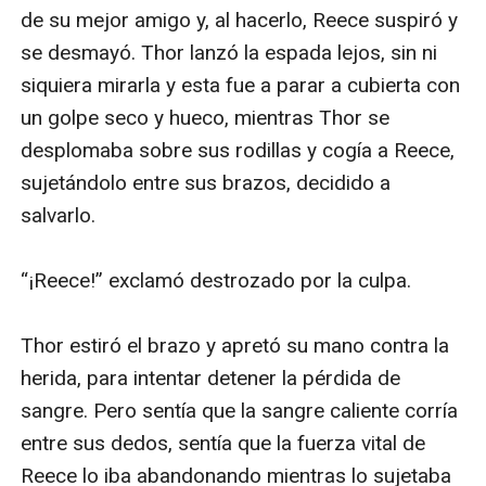
hombres y gobernar el Imperio. Mientras Argon se
enfrenta al final de sus días, se da cuenta de que ha
llegado el momento de sacrificarse.
Mientras el bien y el mal cuelgan en una balanza, una
épica batalla final –la batalla más grande de todas-
determinará el desenlace del Anillo para siempre.
Con su sofisticada construcción del mundo y
caracterización, EL DON DE LA BATALLA es un relato
épico de amigos y amantes, de rivales y pretendientes,
de caballeros y dragones, de intrigas y maquinaciones
políticas, de crecimiento, de corazones rotos, de
engaño, ambición y traición. Es un relato de honor y
valentía, de sino y destino, de brujería. Es una fantasía
que nos lleva a un mundo que nunca olvidaremos y
que gustará a todas las edades y géneros. EL DON DE