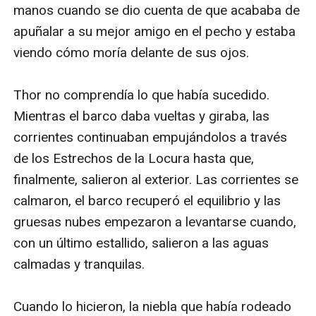
puede otorgarle los poderes que necesita –un objeto
que se ha mantenido en secreto durante mucho
tiempo- debe embarcarse en una misión final para
recuperarlo antes de que sea demasiado tarde, con el
destino del Anillo en una balanza.
Gwendolyn mantiene su promesa al Rey de la Cresta,
entrando a la torre y enfrentándose al líder del culto
para descubrir el secreto que esconde. La revelación la
manda a Argon y, por último, al maestro de Argon,
donde descubre el mayor de los secretos, uno que
puede cambiar el destino de su pueblo. Cuando la
Cresta es descubierta por el Imperio, empieza la
invasión y, bajo el ataque del mayor ejército conocido
por el hombre, recae en Gwendolyn el tener que
defender y guiar a su pueblo a un éxodo final en masa.