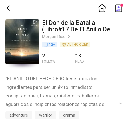
ic_home
ic_back
El Don de la Batalla
(Libro#17 De El Anillo Del
Hechicero)
Morgan Rice
ic_arrow_right
book_age
12
+
detail_authorized
AUTHORIZED
2
1K
FOLLOW
READ
“EL ANILLO DEL HECHICERO tiene todos los
ingredientes para ser un éxito inmediato:
conspiraciones, tramas, misterio, caballeros
aguerridos e incipientes relaciones repletas de
ic_default
corazones rotos, engaño y traición. Lo entretendrá
adventure
warrior
drama
durante horas y satisfará a personas de todas las