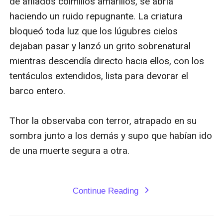
Continue Reading
expand_more