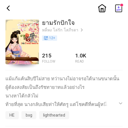
ic_home
ic_back
ยามรักปักใจ
หลี่หง โล่รัก โสภีรดา
ic_arrow_right
book_age
12
+
215
1.0K
FOLLOW
READ
แม้แก้แค้นสิบปีไม่สาย ทว่านางไม่อาจรอได้นานขนาดนั้น
ผู้ต้องสงสัยเป็นถึงรัชทายาทแล้วอย่างไร
นางหาได้กลัวไม่
ท้ายที่สุด นางกลับเสียท่าให้ศัตรู แต่โชคดีที่คนผู้หนึ่งช่วยไว้
ic_default
ได้ทัน ทว่าเขาผู้นั้นกลับเป็นถึงท่านอ๋อง เป็นน้องชายของ
HE
bxg
lighthearted
รัชทายาทชั่ว และที่เลวร้ายที่สุด คือเขาพาตัวนางมากักขัง