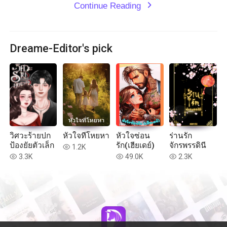
Continue Reading
expand_more
Dreame-Editor's pick
วิศวะร้ายปก
หัวใจที่โหยหา
หัวใจซ่อน
ร่านรัก
ป้องยัยตัวเล็ก
รัก(เฮียเดย์)
จักรพรรดินี
1.2K
read
3.3K
49.0K
2.3K
read
read
read