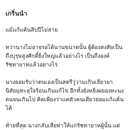
ในอ้อมแขน
ใช้วิธีทรมานอันแสนสุขสมทุกค่ำคืน...
เกริ่นนำ
แม้แก้แค้นสิบปีไม่สาย

ทว่านางไม่อาจรอได้นานขนาดนั้น ผู้ต้องสงสัยเป็น
ถึงบุรุษสูงศักดิ์ยิ่งใหญ่แล้วอย่างไร เป็นถึงองค์
รัชทายาทแล้วอย่างไร

นางยอมรับว่าตนเองเป็นสตรีวู่วามเกินเยียวยา 
นิสัยมุทะลุใจร้อนเกินแก้ไข อีกทั้งยังหยิ่งผยองทะนง
ตนจนเกินไป คิดเพียงว่าแค่ตัวคนเดียวย่อมแก้แค้น
ได้

ท้ายที่สุด นางกลับเสียท่าให้แก่รัชทายาทผู้นั้น แต่