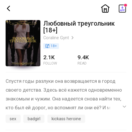
ic_home
ic_back
Любовный треугольник
[18+]
Coraline Gynt
ic_arrow_right
book_age
18
+
2.1K
9.4K
FOLLOW
READ
Спустя годы разлуки она возвращается в город
своего детства. Здесь всё кажется одновременно
знакомым и чужим. Она надеется снова найти тех,
кто был ей дорог, но вспомнят ли они её? И можно
ic_default
ли вернуть утраченную связь после стольких лет?
sex
badgirl
kickass heroine
Погрузившись в повседневные заботы — учёбу,