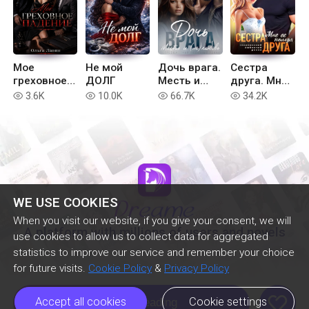
Мое
Не мой
Дочь врага.
Сестра
греховное
ДОЛГ
Месть и
друга. Мне
падение
(не) любовь
ее нельзя
3.6K
10.0K
66.7K
34.2K
read
read
read
read
WE USE COOKIES
When you visit our website, if you give your consent, we will
A platform with millions of users and novels
use cookies to allow us to collect data for aggregated
statistics to improve our service and remember your choice
for future visits.
Cookie Policy
&
Privacy Policy
like
Accept all cookies
Cookie settings
Continue Reading