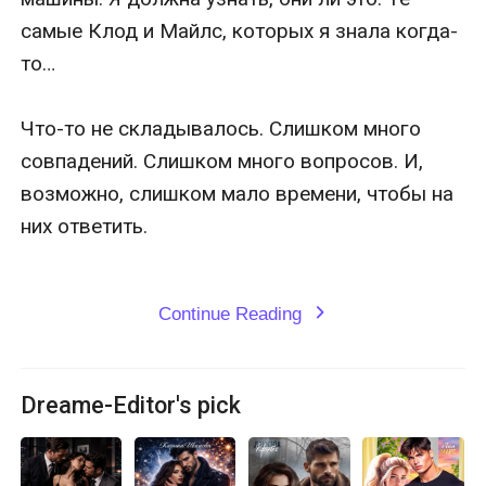
Continue Reading
expand_more
Dreame-Editor's pick