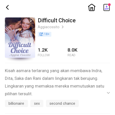
ic_home
ic_back
Difficult Choice
Aggiacossito
ic_arrow_right
book_age
18
+
1.2K
8.0K
FOLLOW
READ
Kisah asmara terlarang yang akan membawa Indra,
Dita, Saka dan Rani dalam lingkaran tak berujung.
Lingkaran yang memaksa mereka memutuskan satu
pilihan tersulit.
ic_default
"Jika saja aku tidak mabuk."
billionaire
sex
second chance
"Jika saja aku tidak terjebak dalam gairah satu malam