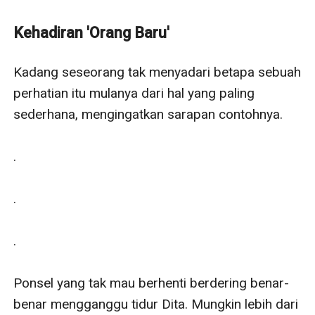
dengannya."
"Jika saja aku tidak sebodoh itu...."
Kehadiran 'Orang Baru'
"Jika saja semua tidak terjadi dan ini hanya mimpi."
Sungguh, pilihan ini benar-benar sulit karena berpotensi
Kadang seseorang tak menyadari betapa sebuah 
menyakiti banyak hati.
perhatian itu mulanya dari hal yang paling 
Dapatkah mereka menemukan pilihan yang terbaik?
sederhana, mengingatkan sarapan contohnya.

.

.

.

Ponsel yang tak mau berhenti berdering benar-
benar mengganggu tidur Dita. Mungkin lebih dari 