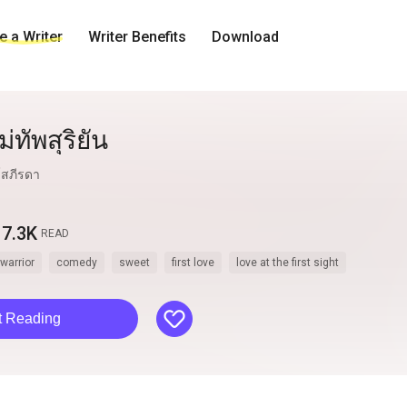
 a Writer
Writer Benefits
Download
่ทัพสุริยัน
 โสภีรดา
7.3K
READ
warrior
comedy
sweet
first love
love at the first sight
like
t Reading