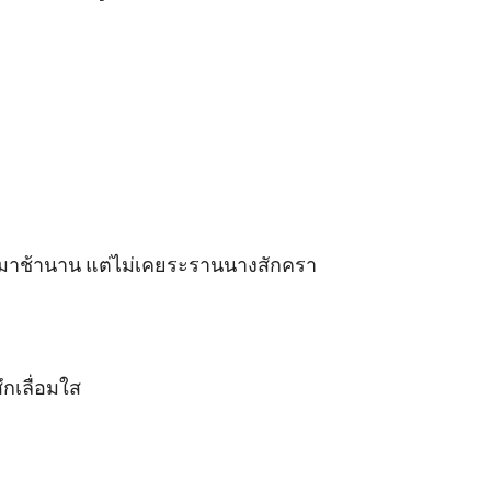
้ามาช้านาน แต่ไม่เคยระรานนางสักครา 

กเลื่อมใส
