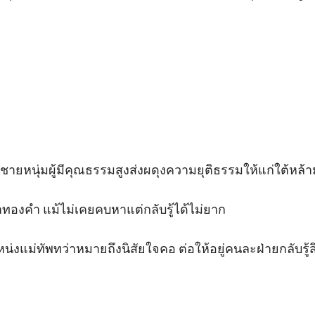
 ชายหนุ่มผู้มีคุณธรรมสูงส่งผดุงความยุติธรรมให้แก่ใต้หล
าทองคำ แม้ไม่เคยคบหาแต่กลับรู้ได้ไม่ยาก 

น่งแม่ทัพทว่าหมายถึงนิสัยใจคอ ต่อให้อยู่คนละฝ่ายกลับรู้สึ