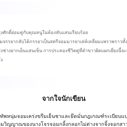
ูงศักดิ์ย่อมคู่กับคุณหนูในห้องหับแสนเรียบร้อย
ลธรรมจรรยากลับได้ภรรยาเป็นสตรีจอมมารยาเล่ห์เหลี่ยมแพรวพราวทั้
งช่างยากเย็นแสนเข็น การประคองชีวิตคู่ที่ดำขาวผิดแผกเยี่ยงนี้จะ
ัง
จากใจนักเขียน
องแม่ทัพหนุ่มจอมเคร่งขรึมเย็นชาและยึดมั่นกฎเกณฑ์ระเบียบ
งที่ถูกสวมวิญญาณของนางโจรจอมกลิ้งกลอกไม่ต่างจากจิ้งจอกสาว เ