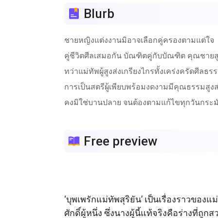
Blurb
ชายหญิงแต่งงานมิอาจเลือกคู่ครองตามแต่ใจ
คู่ชีวิตศีลเสมอกัน บัณฑิตคู่กับบัณฑิต คุณชายส
ทว่าแม่ทัพผู้สูงส่งเกรียงไกรทั้งเคร่งครัดศี
การเป็นสตรีผู้เพียบพร้อมงดงามมีคุณธรรมสูงส่
คงมิใช่บานปลาย จนต้องตามแก้ไขทุกวันกระม
Free preview
‘บุพเพรักแม่ทัพสุริยัน’ เป็นเรื่องราวข
ศักดิ์ผู้หนึ่ง ซึ่งนางผู้นี้แท้จริงคือร่า