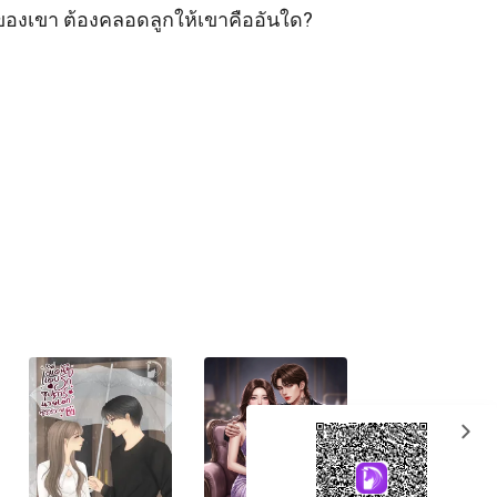
าของเขา ต้องคลอดลูกให้เขาคืออันใด?

expand_more