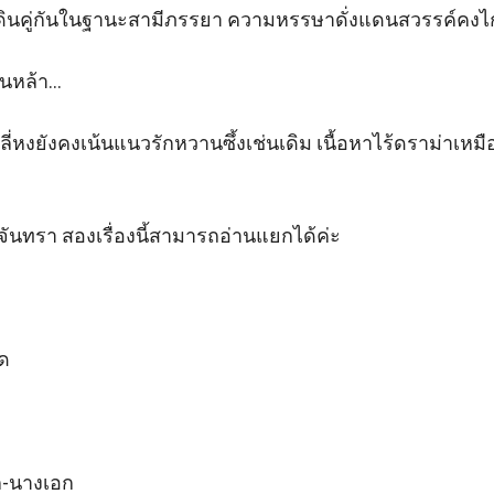
างเดินคู่กันในฐานะสามีภรรยา ความหรรษาดั่งแดนสวรรค์คงไกล
หล้า...

ลี่หงยังคงเน้นแนวรักหวานซึ้งเช่นเดิม เนื้อหาไร้ดราม่าเหมื
งจันทรา สองเรื่องนี้สามารถอ่านแยกได้ค่ะ

ด

-นางเอก
