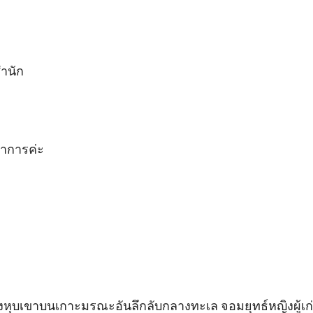
นัก

าการค่ะ

แห่งหุบเขาบนเกาะมรณะอันลึกลับกลางทะเล จอมยุทธ์หญิงผู้เก