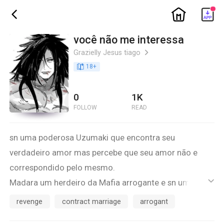
ic_home
ic_back
você não me interessa
Grazielly Jesus tiago
ic_arrow_right
book_age
18
+
0
1K
FOLLOW
READ
sn uma poderosa Uzumaki que encontra seu
verdadeiro amor mas percebe que seu amor não e
correspondido pelo mesmo.
Madara um herdeiro da Mafia arrogante e sn uma
ic_default
jovem inocente que acaba se apaixonando
revenge
contract marriage
arrogant