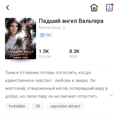
ic_home
ic_back
Падший ангел Вальтера
Rimma Snou
ic_arrow_right
book_age
18
+
1.5K
8.3K
FOLLOW
READ
Тьма и отчаяние готовы поглотить, когда
единственное чувство - любовь к зверю. Он
жестокий, отверженный изгой, потерявший веру в
добро, но свою пару он не сможет отпустить, мучая
ic_default
и терзая израненную душу. Им предстоит пройти
forbidden
HE
opposites attract
через боль и снова возродить свои чувства, или