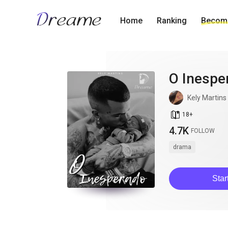
Home
Ranking
Become
O Inespe
Kely Martins
book_age
18
+
4.7K
FOLLOW
drama
Star