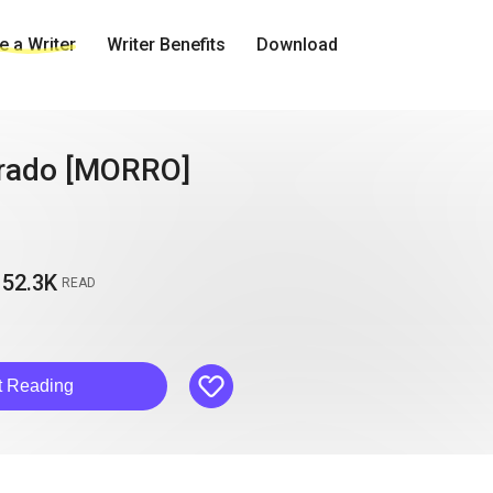
 a Writer
Writer Benefits
Download
rado [MORRO]
52.3K
READ
like
t Reading