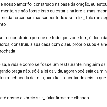
mo e nosso amor foi construído na base da oração, eu esto
 mente, se não fosse isso eu estaria na igreja, mas mes
ai me dá forçar para passar por tudo isso feliz_ falo me s
to 

só foi construído porque de tudo que você tem, é dona da
ros, construiu a sua casa com o seu próprio suou e ain
bochada

sa, a vida é como se fosse um restaurante, ninguém sair
gando praga não, só é a lei da vida, agora você saia da m
á estou machucada de mas, para ficar escutando coisas q
i até nosso divórcio sair_ falar firme me olhando 
