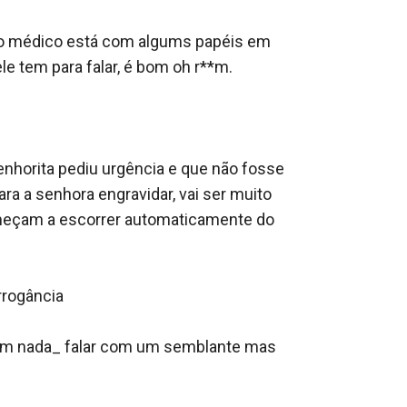
e o médico está com algums papéis em 
e tem para falar, é bom oh r**m.

nhorita pediu urgência e que não fosse 
 a senhora engravidar, vai ser muito 
começam a escorrer automaticamente do 
rogância 

a em nada_ falar com um semblante mas 