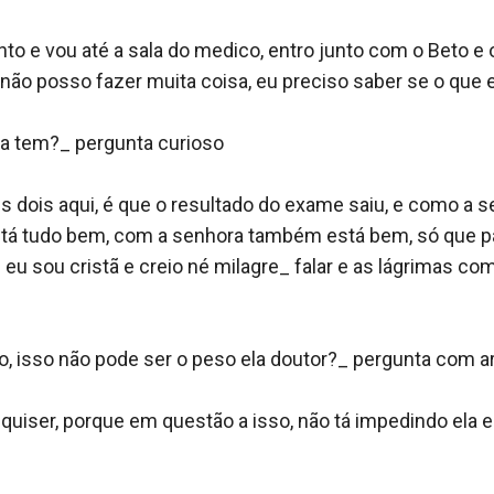
nto e vou até a sala do medico, entro junto com o Beto 
ão posso fazer muita coisa, eu preciso saber se o que el
a tem?_ pergunta curioso 

dois aqui, é que o resultado do exame saiu, e como a se
á tudo bem, com a senhora também está bem, só que para
ue eu sou cristã e creio né milagre_ falar e as lágrimas 
so, isso não pode ser o peso ela doutor?_ pergunta com ar
 quiser, porque em questão a isso, não tá impedindo el