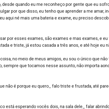
, desde quando eu me reconheço por gente que eu sofro
lgar por que disso, eu tenho que aprender a me amar, i
u aqui né mais uma bateria e exame, eu preciso descobrir
ssar por esses exames, são exames e mas exames, e eu
da e triste, já estou casada a três anos, e até hoje eu n
isa, no meio de meus amigos, eu sou o único que não te
, sempre que tocamos nesse assunto, não importa aond
e não é porque eu quero_ falo triste e frustada, até pa
o está esperando vocês dois, na sala dele_ falar abrindo 