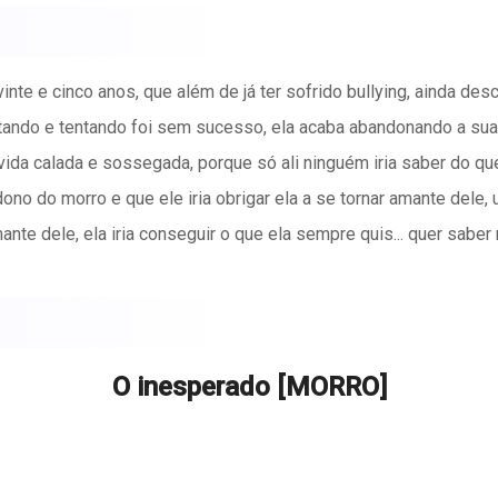
nte e cinco anos, que além de já ter sofrido bullying, ainda de
tando e tentando foi sem sucesso, ela acaba abandonando a sua 
ida calada e sossegada, porque só ali ninguém iria saber do qu
dono do morro e que ele iria obrigar ela a se tornar amante dele
e dele, ela iria conseguir o que ela sempre quis... quer saber
O inesperado [MORRO]