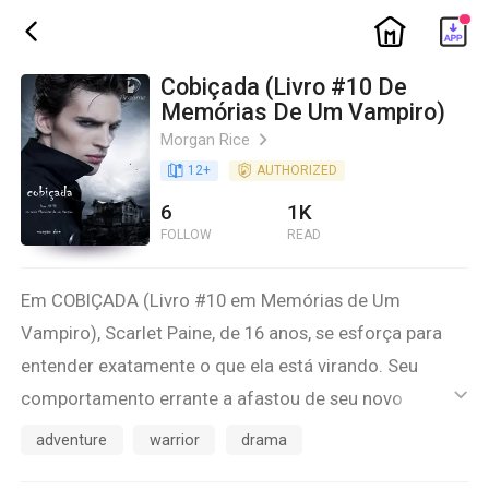
ic_home
ic_back
Cobiçada (Livro #10 De
Memórias De Um Vampiro)
Morgan Rice
ic_arrow_right
book_age
12
+
detail_authorized
AUTHORIZED
6
1K
FOLLOW
READ
Em COBIÇADA (Livro #10 em Memórias de Um
Vampiro), Scarlet Paine, de 16 anos, se esforça para
entender exatamente o que ela está virando. Seu
comportamento errante a afastou de seu novo
ic_default
namorado, Blake, e, agora, ela precisa se empenhar em
adventure
warrior
drama
fazer as pazes com ele e fazê-lo compreender. Mas o