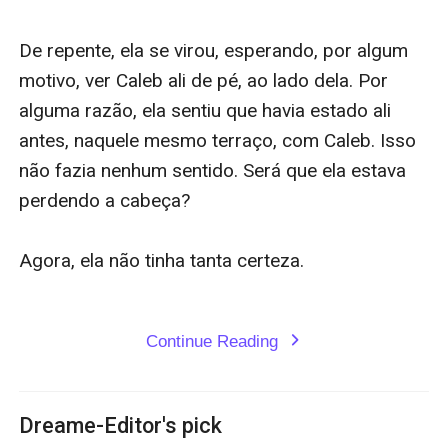
Continue Reading
expand_more
Dreame-Editor's pick