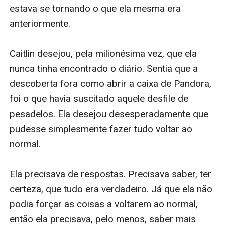
na sua vida é Sage. Mas ele ainda está guardando
alguns segredos dela, e Blake ressurge, determinado a
ir atrás dela.
Caitlin, enquanto isso, está determinada a encontrar
uma maneira de reverter o vampirismo de Scarlet. E o
que ela descobre a leva a uma jornada em busca do
antídoto, nos interiores de bibliotecas e livrarias e ela
não vai parar até encontra-lo.
Mas pode ser tarde demais. Scarlet está se
transformando rapidamente, m*l conseguindo
controlar o que ela está virando. Ela quer ficar junto de
Sage – mas o destino parece querer separá-los.
Quando o livro termina com uma reviravolta cheia de
ação e surpresa, Scarlet terá que fazer uma
monumental escolha – uma que vai mudar o mundo