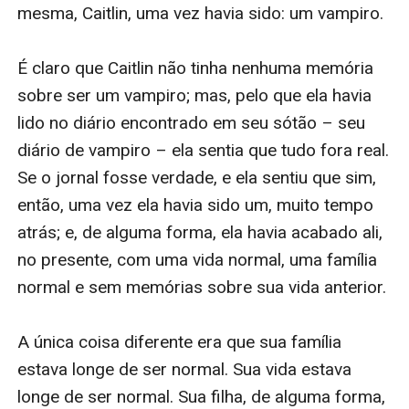
isolada no Hudson, e ela está convencida de que
encontrara o verdadeiro amor de sua vida.
Mas então ela fica arrasada ao saber o maior segredo
de Sage: ele não é humano e tem apenas algumas
semanas de vida. Tragicamente, justo no momento
em que o destino lhe trouxera seu grande amor,
parece que ele também o levará embora.
Quando Scarlet retorna às festas do ensino médio que
levam para o grande baile, ela acaba em um enorme
desentendimento com suas amigas, que a expulsam
de seu g***o. Ao mesmo tempo, Vivian se junta às
garotas populares para fazer de sua vida um inferno,
em direção a um confronto inevitável. Scarlet é
f*****a a fugir, piorando as coisas com seus pais, e
logo se vê pressionada por todos os lados. A única luz