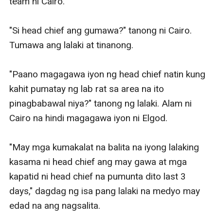
team ni Cairo. 

"Si head chief ang gumawa?" tanong ni Cairo. 
Tumawa ang lalaki at tinanong. 

"Paano magagawa iyon ng head chief natin kung 
kahit pumatay ng lab rat sa area na ito 
pinagbabawal niya?" tanong ng lalaki. Alam ni 
Cairo na hindi magagawa iyon ni Elgod. 

"May mga kumakalat na balita na iyong lalaking 
kasama ni head chief ang may gawa at mga 
kapatid ni head chief na pumunta dito last 3 
days," dagdag ng isa pang lalaki na medyo may 
edad na ang nagsalita. 
