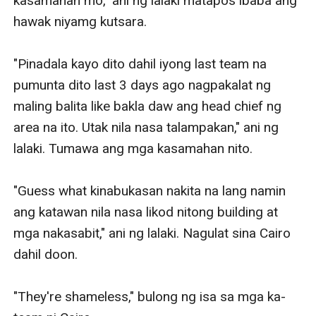
kasamahan mo," ani ng lalaki matapos ibaba ang 
hawak niyamg kutsara. 

"Pinadala kayo dito dahil iyong last team na 
pumunta dito last 3 days ago nagpakalat ng 
maling balita like bakla daw ang head chief ng 
area na ito. Utak nila nasa talampakan," ani ng 
lalaki. Tumawa ang mga kasamahan nito. 

"Guess what kinabukasan nakita na lang namin 
ang katawan nila nasa likod nitong building at 
mga nakasabit," ani ng lalaki. Nagulat sina Cairo 
dahil doon. 

"They're shameless," bulong ng isa sa mga ka-