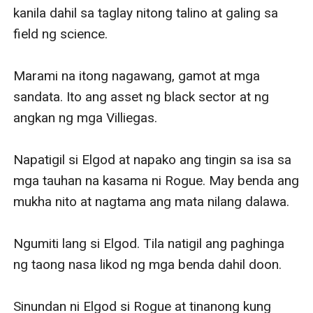
ani ni Rogue bago tumalikod. Hindj ito nagtanong—
kanila dahil sa taglay nitong talino at galing sa 
dapat ba ako doon makampante o mabahala.
field ng science. 

"Hindi mo kailangan mag-alala. Wala akong balak
sabihin ito kay Elgod," dagdag ni Rogue at kumaway
Marami na itong nagawang, gamot at mga 
habang nakatalikod. Naglakad ito hanggang sa
sandata. Ito ang asset ng black sector at ng 
mawala sa paningin ko.
angkan ng mga Villiegas. 

Si Elgod— umiling-iling ako. Maaring malaman ng lahat
ang tungkol sa akin pero hindi pwede si Elgod.
Napatigil si Elgod at napako ang tingin sa isa sa 
Masyado na akong maraming pinagdaanan at hinarap
mga tauhan na kasama ni Rogue. May benda ang 
para makarating dito at makasama siya.
mukha nito at nagtama ang mata nilang dalawa. 

Ngumiti lang si Elgod. Tila natigil ang paghinga 
ng taong nasa likod ng mga benda dahil doon. 

Sinundan ni Elgod si Rogue at tinanong kung 