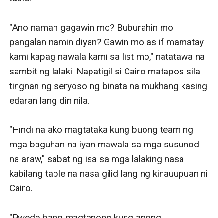
"Ano naman gagawin mo? Buburahin mo 
pangalan namin diyan? Gawin mo as if mamatay 
kami kapag nawala kami sa list mo," natatawa na 
sambit ng lalaki. Napatigil si Cairo matapos sila 
tingnan ng seryoso ng binata na mukhang kasing 
edaran lang din nila.

"Hindi na ako magtataka kung buong team ng 
mga baguhan na iyan mawala sa mga susunod 
na araw," sabat ng isa sa mga lalaking nasa 
kabilang table na nasa gilid lang ng kinauupuan ni 
Cairo. 

"Pwede bang magtanong kung anong 