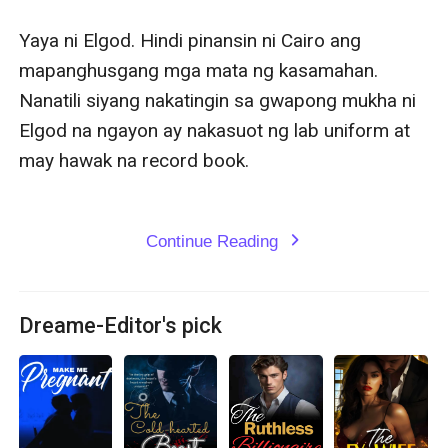
Yaya ni Elgod. Hindi pinansin ni Cairo ang 
mapanghusgang mga mata ng kasamahan. 
Nanatili siyang nakatingin sa gwapong mukha ni 
Elgod na ngayon ay nakasuot ng lab uniform at 
may hawak na record book.

Continue Reading
expand_more
Dreame-Editor's pick