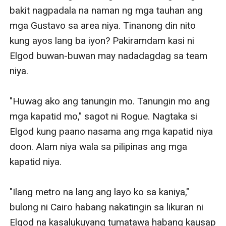
bakit nagpadala na naman ng mga tauhan ang 
mga Gustavo sa area niya. Tinanong din nito 
kung ayos lang ba iyon? Pakiramdam kasi ni 
Elgod buwan-buwan may nadadagdag sa team 
niya. 

"Huwag ako ang tanungin mo. Tanungin mo ang 
mga kapatid mo," sagot ni Rogue. Nagtaka si 
Elgod kung paano nasama ang mga kapatid niya 
doon. Alam niya wala sa pilipinas ang mga 
kapatid niya. 

"Ilang metro na lang ang layo ko sa kaniya," 
bulong ni Cairo habang nakatingin sa likuran ni 
Elgod na kasalukuyang tumatawa habang kausap 