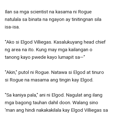
palapag lang iyon. Napaingit ako matapos
maramdaman ko na naman ang sakit.
Ilan sa mga scientist na kasama ni Rogue 
"Those idiot," bulong ko. Malinaw na isa ito sa mga
natulala sa binata na ngayon ay tinitingnan sila 
trapped nila at nahulog ako. Aalis ako nang may pares
isa-isa. 

ako ng sapatos na nakita hindi sa kalayuan.
Pag-angat ko ng tingin. Hindi ako nakagalaw matapos
"Ako si Elgod Villiegas. Kasalukuyang head chief 
makita ang pamilyar na lalaki.
ng area na ito. Kung may mga kailangan o 
"Bakit nasa iyo ang badge ni Cairo? Sino ka at anong
tanong kayo pwede kayo lumapit sa—"

ginagawa mo sa room ni Elgod?" tanong ni Rogue
Villiegas. Hindi ako nakagalaw. Parang nanghina ang
"Akin," putol ni Rogue. Natawa si Elgod at tinuro 
mga tuhod ko at nawalan ng lakas.
si Rogue na masama ang tingin kay Elgod. 

Paano ko nakalimutan na anino ni Elgod si Rogue? Ang
taong ito— umatras ako.
"Sa kaniya pala," ani ni Elgod. Nagulat ang ilang 
"Whatever, umalis ka na. Malapit na gumising si Elgod—
mga bagong tauhan dahil doon. Walang sino 
hanapin mo sina Heartly kapag nakapag-ayos ka na,"
'man ang hindi nakakakilala kay Elgod Villiegas sa 