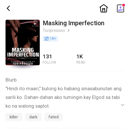
ic_home
ic_back
Masking Imperfection
Toripresseo
ic_arrow_right
book_age
18
+
131
1K
FOLLOW
READ
Blurb
"Hindi ito maari," bulong ko habang sinasabunutan ang
sarili ko. Dahan-dahan ako tumingin kay Elgod sa tabi
ko na walong saplot.
ic_default
Palihin akong nagdasal na panaginip lang iyon ngunit
killer
dark
fated
hindi dahil 'nong sinubukan ko gumalaw pakiramdam