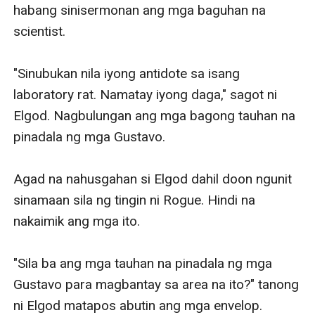
Napatigil ako matapos maalala ang mga damit na
habang sinisermonan ang mga baguhan na 
binigay sa akin ni Ren. Agad ako lumabas at tiningnan
scientist. 

ang paper bag na nakapatong sa table. Walang
gumalaw 'non. Nilabas ko iyon at ginusot-gusot.
"Sinubukan nila iyong antidote sa isang 
Walang may alam na babae ako kahit si Elgod— hindi
laboratory rat. Namatay iyong daga," sagot ni 
pa din niya nakikita ang mukha ko sa likod ng mga
Elgod. Nagbulungan ang mga bagong tauhan na 
benda.
pinadala ng mga Gustavo. 

Kinalat ko iyon sa sahig. Pagkatapos 'non ay lumapit
ako sa kama. Tulog pa din si Elgod— kahit siguro sa
Agad na nahusgahan si Elgod dahil doon ngunit 
susunod na buhay hindi ko ito makakalimutan.
sinamaan sila ng tingin ni Rogue. Hindi na 
"Ito siguro ang uri ng pagkakamali na kahit kailan hindi
nakaimik ang mga ito. 

ko pagsisihan," bulong ko. Yumuko at hinalikan sa noo
si Elgod bago tumungo sa veranda. Sumampa ako sa
"Sila ba ang mga tauhan na pinadala ng mga 
railing at tumalon pababa.
Gustavo para magbantay sa area na ito?" tanong 
Nagpapasalamat na lang ako dahil pangalawang
ni Elgod matapos abutin ang mga envelop. 
