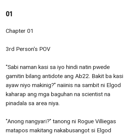
ko mahahati sa dalawa ang katawan ko dahil sa
sobrang sakit ng nasa gitnang bahagi ng katawan ko.
01
Lasing ako kagabi— kami ni Elgod. After 'non wala na
akong maalala. Napahawak ako sa mukha ko— para
Chapter 01

akong binuhusan ng malamig ba tubig matapos
walang benda ang mukha ko.
3rd Person's POV

"Na-nakita ba ni Elgod ang mukha ko?" bulong ko. Hindi
— nilingon si Elgod. Mahimbing pa din ang tulog nito
"Sabi naman kasi sa iyo hindi natin pwede 
kaya mabilis akong bumaba sa kama.
gamitin bilang antidote ang Ab22. Bakit ba kasi 
Napangiwi ako at muntikan pa ako masubsob sa sahig.
ayaw niyo makinig?" naiinis na sambit ni Elgod 
Pilit akong tumayo at kinuha ang mga damit ko at
kaharap ang mga baguhan na scientist na 
pumasok ng bathroom.
pinadala sa area niya. 

Pagkatapos magbihis— nag-isip ako ng pwede ko
gawin kung sakali nga na maalala ni Elgod ang
"Anong nangyari?" tanong ni Rogue Villiegas 
nangyari sa amin kagabi.
matapos makitang nakabusangot si Elgod 