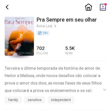
ic_home
ic_back
Pra Sempre em seu olhar
Anna Leal
ic_arrow_right
book_age
18
+
702
5.5K
FOLLOW
READ
Terceira e última temporada da história de amor de
Heitor e Melissa, onde novos desafios vão colocar a
prova o amor dos dois, as novas fases de seus filhos
que colocará a prova os ensinamentos e os valores
ic_default
que eles sempre se preocuparam em passar a eles,
family
sensitive
independent
novos inimigos, novos problemas, novas aventuras pra