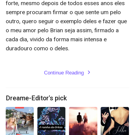
Continue Reading
expand_more
Dreame-Editor's pick