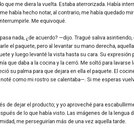
o que me diera la vuelta. Estaba aterrorizada. Había inte
e había hecho notar, al contrario, me había quedado mir
nterrumpirle. Me equivoqué.

asa nada, ¿de acuerdo? —dijo. Tragué saliva asintiendo, d
rle el paquete, pero al levantar su mano derecha, aquella 
aquete y luego levanté la vista hasta su cara. Su expresió
ía que daba a la cocina y la cerró. Me soltó para lavarse 
ció su palma para que dejara en ella el paquete. El cocine
noté como mi rostro se calentaba—. Si me esperas vuelvo e
 de dejar el producto; y yo aproveché para escabullirme 
pués de lo que había visto. Las imágenes de la lengua d
imidad, me perseguirían más de una vez aquella tarde.
