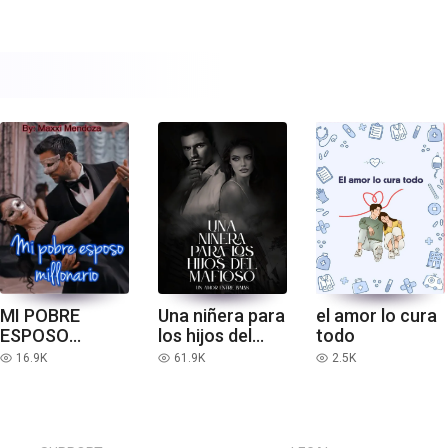
MI POBRE
Una niñera para
el amor lo cura
ESPOSO
los hijos del
todo
MILLONARIO
mafioso
16.9K
61.9K
2.5K
read
read
read