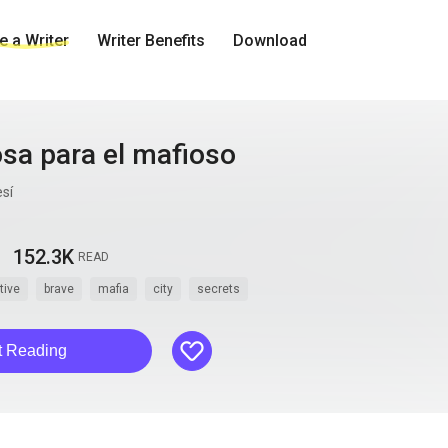
 a Writer
Writer Benefits
Download
sa para el mafioso
sí
152.3K
READ
tive
brave
mafia
city
secrets
like
t Reading