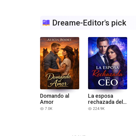
Dreame-Editor's pick
Domando al
La esposa
Amor
rechazada del
ceo
7.0K
224.9K
read
read