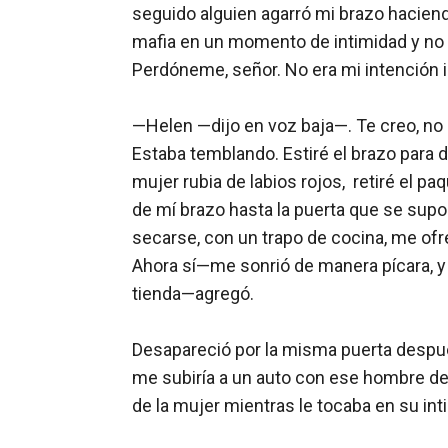
seguido alguien agarró mi brazo haciend
mafia en un momento de intimidad y no m
Perdóneme, señor. No era mi intención i
—Helen —dijo en voz baja—. Te creo, no p
Estaba temblando. Estiré el brazo para da
mujer rubia de labios rojos,  retiré el p
de mí brazo hasta la puerta que se supon
secarse, con un trapo de cocina, me ofre
Ahora sí—me sonrió de manera pícara, y 
tienda—agregó.

Desapareció por la misma puerta después
me subiría a un auto con ese hombre des
de la mujer mientras le tocaba en su int