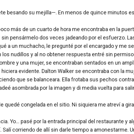
 besando su mejilla—. En menos de quince minutos estar
 poco más de un cuarto de hora me encontraba en la puerta
ré sin pensármelo dos veces jadeando por el esfuerzo. L
é a un muchacho, le pregunté por el encargado y me señal
los nudillos y al no obtener respuesta entré sin permiso
ombre y una mujer, se encontraban sentados en un amplio
iciera evidente. Dalton Walker se encontraba con la muj
aciendo que se balanceara. Ella frotaba sus pechos contra
Jadeé asombrada por la imagen y di media vuelta para salir
quedé congelada en el sitio. Ni siquiera me atreví a gi
ncia. Yo… pasé por la entrada principal del restaurante y a
 Salí corriendo de allí sin darle tiempo a amonestarme. U