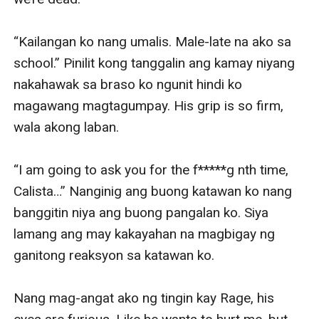
“Kailangan ko nang umalis. Male-late na ako sa 
school.” Pinilit kong tanggalin ang kamay niyang 
nakahawak sa braso ko ngunit hindi ko 
magawang magtagumpay. His grip is so firm, 
wala akong laban.

“I am going to ask you for the f*****g nth time, 
Calista…” Nanginig ang buong katawan ko nang 
banggitin niya ang buong pangalan ko. Siya 
lamang ang may kakayahan na magbigay ng 
ganitong reaksyon sa katawan ko.

Nang mag-angat ako ng tingin kay Rage, his 