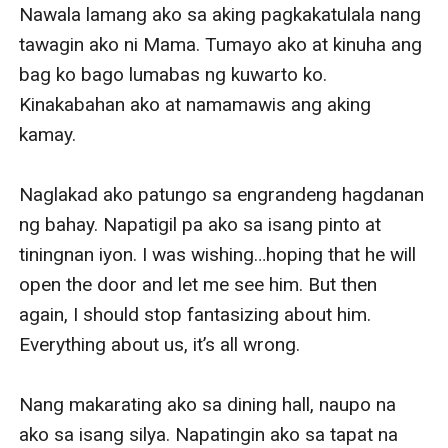
kapag nagkataon.
Nawala lamang ako sa aking pagkakatulala nang 
Rage Niccolò De Laurentis, is a successful young
tawagin ako ni Mama. Tumayo ako at kinuha ang 
businessman who will take over their empire once his
bag ko bago lumabas ng kuwarto ko. 
father decides to retire, and Cali isn’t really fond of
Kinakabahan ako at namamawis ang aking 
him. He’s everything she hates: womanizer, arrogant,
kamay.

and mischievous.
Ngunit paano kung sa huli, makita mo na lamang ang
Naglakad ako patungo sa engrandeng hagdanan 
sarili mo na nahuhulog sa kanya without the assurance
ng bahay. Napatigil pa ako sa isang pinto at 
he will catch you once you fall?
tiningnan iyon. I was wishing…hoping that he will 
What if you fell in love with your soon-to-be
open the door and let me see him. But then 
stepbrother?
again, I should stop fantasizing about him. 
Bukod pa roon, paano kung malaman mo ang madilim
Everything about us, it’s all wrong.

na lihim ng pamilyang kabibilangan mo?
A dangerous game.
Nang makarating ako sa dining hall, naupo na 
A forbidden romance.
ako sa isang silya. Napatingin ako sa tapat na 