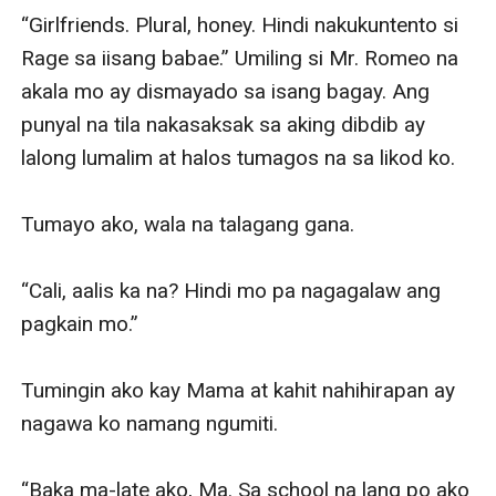
“Girlfriends. Plural, honey. Hindi nakukuntento si 
Rage sa iisang babae.” Umiling si Mr. Romeo na 
akala mo ay dismayado sa isang bagay. Ang 
punyal na tila nakasaksak sa aking dibdib ay 
lalong lumalim at halos tumagos na sa likod ko.

Tumayo ako, wala na talagang gana.

“Cali, aalis ka na? Hindi mo pa nagagalaw ang 
pagkain mo.” 

Tumingin ako kay Mama at kahit nahihirapan ay 
nagawa ko namang ngumiti.

“Baka ma-late ako, Ma. Sa school na lang po ako 