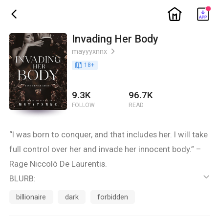
ic_home
ic_back
Invading Her Body
mayyyxnnx
ic_arrow_right
book_age
18
+
9.3K
96.7K
FOLLOW
READ
“I was born to conquer, and that includes her. I will take
full control over her and invade her innocent body.” –
Rage Niccolò De Laurentis.
BLURB:
ic_default
Isang balita ang gumimbal sa buhay ni Calista Azalea
billionaire
dark
forbidden
Villareal nang malaman niya na may bagong