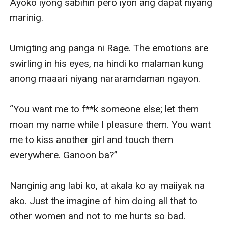
Ayoko iyong sabihin pero iyon ang dapat niyang 
marinig.

Umigting ang panga ni Rage. The emotions are 
swirling in his eyes, na hindi ko malaman kung 
anong maaari niyang nararamdaman ngayon.

“You want me to f**k someone else; let them 
moan my name while I pleasure them. You want 
me to kiss another girl and touch them 
everywhere. Ganoon ba?”

Nanginig ang labi ko, at akala ko ay maiiyak na 
ako. Just the imagine of him doing all that to 
other women and not to me hurts so bad.
