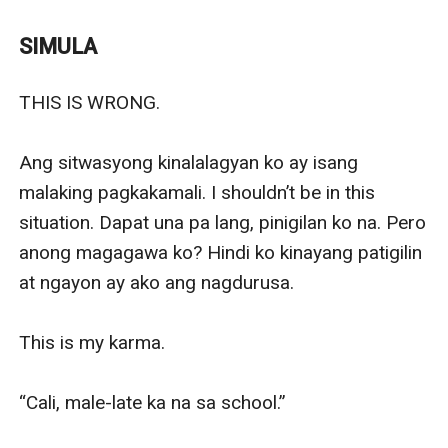
kasintahan ang kanyang ina at binabalak nitong
magpakasal dito. Calista was so against it, tinangka
SIMULA
niyang magrebelde sa ina para lamang hindi matuloy
ang binabalak nito.
THIS IS WRONG.

Naisipan ng ina ni Cali na manirahan muna sila sa
bahay ng kasintahan niya upang makilala ni Calista ang
Ang sitwasyong kinalalagyan ko ay isang 
magiging stepfather nito at nang sa ganoon, malaman
malaking pagkakamali. I shouldn’t be in this 
ni Cali kung bakit gustong magpakasal ng ina niya rito.
situation. Dapat una pa lang, pinigilan ko na. Pero 
Mayaman, maimpluwensya, at may magandang
anong magagawa ko? Hindi ko kinayang patigilin 
reputasyon ang pamilya ng kasintahan ng ina. Hindi rin
at ngayon ay ako ang nagdurusa.

maipagkakaila na maganda ang nagiging pakikitungo
ng lalaki kay Calista.
This is my karma.

Sa pamamalagi nina Cali sa mansyon na iyon,
makikilala niya ang anak na lalaki ng pakakasalan ng
“Cali, male-late ka na sa school.” 

kanyang ina. Ang lalaking magiging stepbrother niya