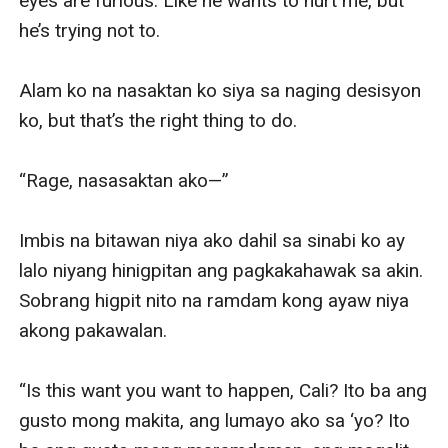
eyes are furious. Like he wants to hurt me, but 
he’s trying not to.

Alam ko na nasaktan ko siya sa naging desisyon 
ko, but that’s the right thing to do.

“Rage, nasasaktan ako—”

Imbis na bitawan niya ako dahil sa sinabi ko ay 
lalo niyang hinigpitan ang pagkakahawak sa akin. 
Sobrang higpit nito na ramdam kong ayaw niya 
akong pakawalan.

“Is this want you want to happen, Cali? Ito ba ang 
gusto mong makita, ang lumayo ako sa ‘yo? Ito 