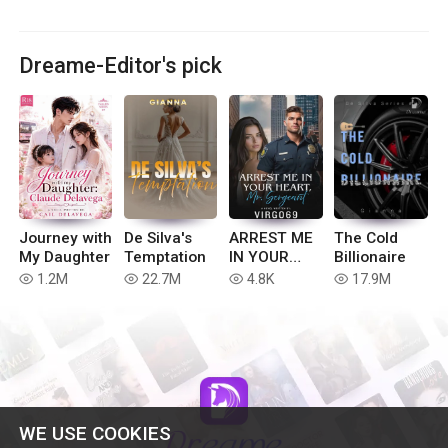
Dreame-Editor's pick
Journey with
De Silva's
ARREST ME
The Cold
My Daughter
Temptation
IN YOUR
Billionaire
HEART
1.2M
22.7M
4.8K
17.9M
read
read
read
read
Mr.Sergeant
WE USE COOKIES