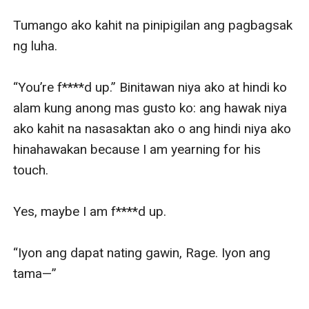
Tumango ako kahit na pinipigilan ang pagbagsak 
ng luha.

“You’re f****d up.” Binitawan niya ako at hindi ko 
alam kung anong mas gusto ko: ang hawak niya 
ako kahit na nasasaktan ako o ang hindi niya ako 
hinahawakan because I am yearning for his 
touch.

Yes, maybe I am f****d up.

“Iyon ang dapat nating gawin, Rage. Iyon ang 
tama—”
