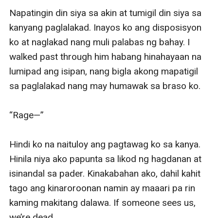
Napatingin din siya sa akin at tumigil din siya sa 
kanyang paglalakad. Inayos ko ang disposisyon 
ko at naglakad nang muli palabas ng bahay. I 
walked past through him habang hinahayaan na 
lumipad ang isipan, nang bigla akong mapatigil 
sa paglalakad nang may humawak sa braso ko.

“Rage—”

Hindi ko na naituloy ang pagtawag ko sa kanya. 
Hinila niya ako papunta sa likod ng hagdanan at 
isinandal sa pader. Kinakabahan ako, dahil kahit 
tago ang kinaroroonan namin ay maaari pa rin 
kaming makitang dalawa. If someone sees us, 
we’re dead. 
