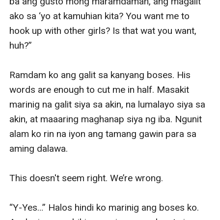
ba ang gusto mong maramdaman, ang magalit 
ako sa ‘yo at kamuhian kita? You want me to 
hook up with other girls? Is that wat you want, 
huh?”

Ramdam ko ang galit sa kanyang boses. His 
words are enough to cut me in half. Masakit 
marinig na galit siya sa akin, na lumalayo siya sa 
akin, at maaaring maghanap siya ng iba. Ngunit 
alam ko rin na iyon ang tamang gawin para sa 
aming dalawa.

This doesn't seem right. We’re wrong.

“Y-Yes…” Halos hindi ko marinig ang boses ko. 