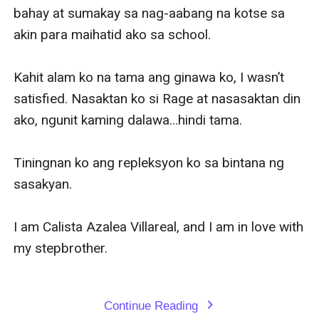
bahay at sumakay sa nag-aabang na kotse sa 
akin para maihatid ako sa school.

Kahit alam ko na tama ang ginawa ko, I wasn’t 
satisfied. Nasaktan ko si Rage at nasasaktan din 
ako, ngunit kaming dalawa…hindi tama.

Tiningnan ko ang repleksyon ko sa bintana ng 
sasakyan.

I am Calista Azalea Villareal, and I am in love with 
my stepbrother.

Continue Reading
expand_more