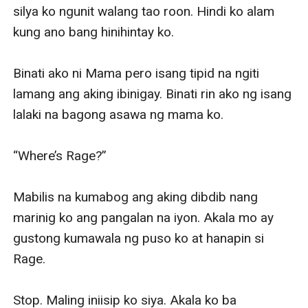
How can you escape the illicit situation?
silya ko ngunit walang tao roon. Hindi ko alam 
WARNING: THIS STORY IS NOT SUITABLE FOR SOME
kung ano bang hinihintay ko.

READERS. READER DISCRETION IS ADVISED.
Binati ako ni Mama pero isang tipid na ngiti 
lamang ang aking ibinigay. Binati rin ako ng isang 
lalaki na bagong asawa ng mama ko.

“Where’s Rage?”

Mabilis na kumabog ang aking dibdib nang 
marinig ko ang pangalan na iyon. Akala mo ay 
gustong kumawala ng puso ko at hanapin si 
Rage.

Stop. Maling iniisip ko siya. Akala ko ba 