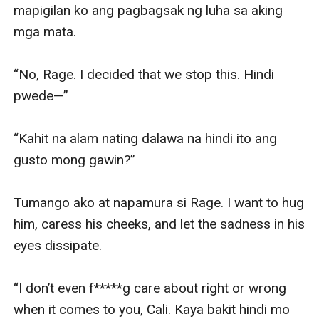
mapigilan ko ang pagbagsak ng luha sa aking 
mga mata.

“No, Rage. I decided that we stop this. Hindi 
pwede—”

“Kahit na alam nating dalawa na hindi ito ang 
gusto mong gawin?”

Tumango ako at napamura si Rage. I want to hug 
him, caress his cheeks, and let the sadness in his 
eyes dissipate.

“I don’t even f*****g care about right or wrong 
when it comes to you, Cali. Kaya bakit hindi mo 