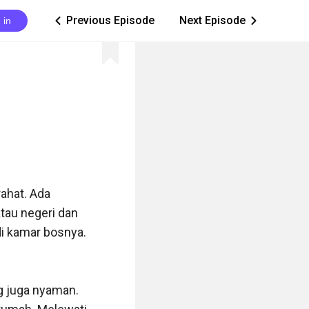
Previous Episode
Next Episode
 in
ic_arrow_left
ic_arrow_right