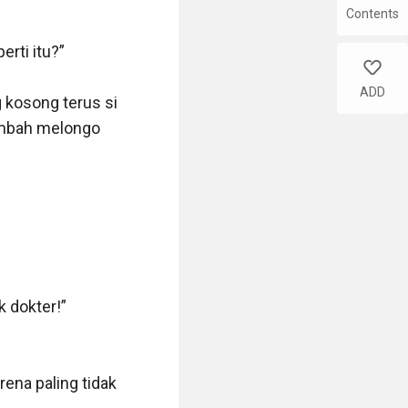
Contents
like
ADD