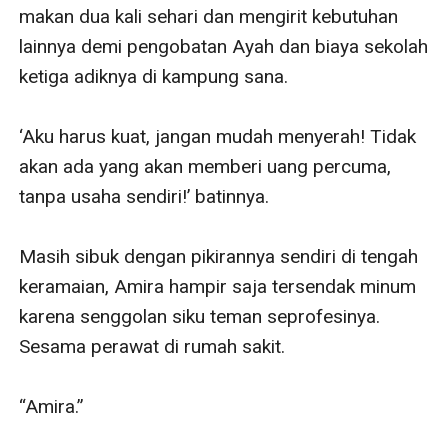
semua akan terasa percuma sebab di hatinya masih
menjadi milik orang lain. Amira Salvia harusnya
menanamkan pikiran itu sejak bekerja dengan seorang
dokter tampan dan baik hati, dokter Kaflin Lais.
Kebaikan hati Kaflin menyentuh hatinya, hingga mudah
untuk gadis polos sepertinya jatuh hati secara diam-
diam. Bukan hanya perkara wanita di masa lalu, hidup
Kaflin bagai Arjuna di pewayangan yang dikelilingi
banyak wanita-wanita cantik dan berkelas sampai hadir
seseorang yang terlihat serasi dengannya, Dokter
Bunga.
Ami cukup tahu diri, berusaha melupakan perasaannya
namun semakin hari justru semakin dalam. Pilihannya
hanya mundur teratur, mungkin dengan begitu dia akan
bisa melupakan dokter Kaflin.