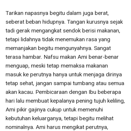
kalimat terakhir yang Ami sampaikan sebelum ia
berbalik. Secara jujur.
“Saya merasa jika kamu katakan itu dengan kepedulian
yang tak biasa, Ami.”
Ami terdiam.
“Kenapa kamu diam? Saya benar?”
Ami kembali menatapnya.
“Ya.” Ami menjawab sambil mengepalkan tangan di
masing-masing tubuhnya, “Saya memang peduli..
sebagai bawahan ke atasan. Saya bekerja di sini sudah
dua tahun. Saya mengharapkan kebahagiaan untuk Pak
dokter—“
“Kenapa? Karena perhatian yang saya berikan?”
Mencintai seseorang yang belum usai dengan masa
lalunya, sebesar apa pun berjuang menempati hatinya,