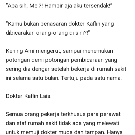
Apakah cintanya berakhir begitu saja? Apa Ami benar-
benar bisa melupakan Kaflin dan menemukan cinta
lainnya. Tapi, bagaimana jika semesta
mempertemukan mereka kembali?
~FYI: Dilarang menyebarkan/Menjual cerita ini dengan
cara ilegal (di luar apk Dreame/Innovel) tanpa seizin
penulis!