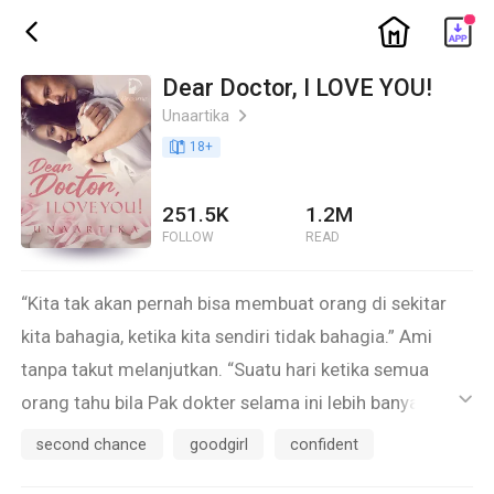
ic_home
ic_back
Dear Doctor, I LOVE YOU!
Unaartika
ic_arrow_right
book_age
18
+
251.5K
1.2M
FOLLOW
READ
“Kita tak akan pernah bisa membuat orang di sekitar
kita bahagia, ketika kita sendiri tidak bahagia.” Ami
tanpa takut melanjutkan. “Suatu hari ketika semua
orang tahu bila Pak dokter selama ini lebih banyak
ic_default
berpura-pura demi mereka. Saya rasa mereka malah
second chance
goodgirl
confident
akan berbalik merasa terluka, sedih dan gagal. Mereka