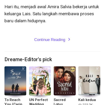
Continue Reading
expand_more
Dreame-Editor's pick
To Reach
UN Perfect
Sacred
Kali kedua
You (Carina
Wedding
Lotus