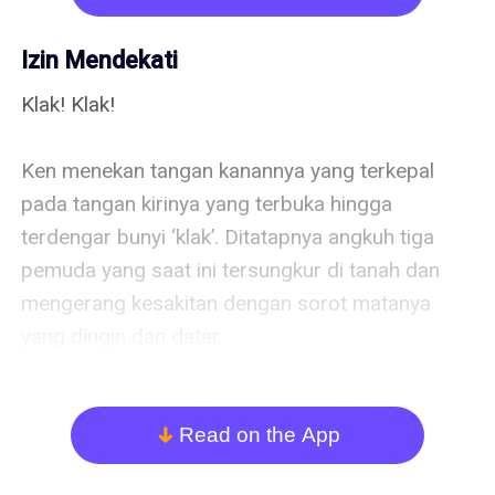
Izin Mendekati
Klak! Klak!

Ken menekan tangan kanannya yang terkepal 
pada tangan kirinya yang terbuka hingga 
terdengar bunyi ‘klak’. Ditatapnya angkuh tiga 
pemuda yang saat ini tersungkur di tanah dan 
mengerang kesakitan dengan sorot matanya 
yang dingin dan datar.

Beberapa saat sebelumnya, berdiri seorang 
pemuda yang tak lain adalah Joe dimana ia 
Read on the App
arrow_down
membawa dua teman yang berdiri di 