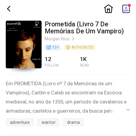
ic_home
ic_back
Prometida (Livro 7 De
Memórias De Um Vampiro)
Morgan Rice
ic_arrow_right
book_age
12
+
detail_authorized
AUTHORIZED
12
1K
FOLLOW
READ
Em PROMETIDA (Livro nº 7 de Memórias de um
Vampiros), Caitlin e Caleb se encontram na Escócia
medieval, no ano de 1350, um período de cavaleiros e
armaduras, castelos e guerreiros, da busca pelo Cálice
ic_default
Sagrado que, acredita-se, detém o segredo da
adventure
warrior
drama
imortalidade vampira. Chegando à antiga Ilha de Skye,