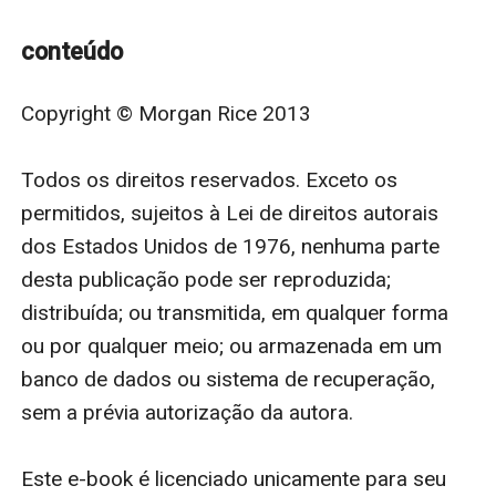
a maior batalha de sua vida, enquanto ele luta para
desfazer-se de seu pai e libertar-se de suas correntes.
conteúdo
Mas talvez já seja tarde demais.
Gwendolyn, junto com Alistair, Steffen e Aberthol, se
Copyright © Morgan Rice 2013

aventura profundamente no Mundo Inferior em sua
busca para encontrar Argon e libertá-lo de sua
Todos os direitos reservados. Exceto os 
armadilha mágica. Ela o vê como a única esperança
permitidos, sujeitos à Lei de direitos autorais 
para salvar Thor e o Anel, mas o Mundo Inferior é
dos Estados Unidos de 1976, nenhuma parte 
vasto e traiçoeiro e até mesmo encontrar Argon pode
desta publicação pode ser reproduzida; 
ser uma causa perdida.
distribuída; ou transmitida, em qualquer forma 
Reece conduz os membros da Legião enquanto eles
ou por qualquer meio; ou armazenada em um 
embarcam em uma missão quase impossível: fazer o
banco de dados ou sistema de recuperação, 
que nunca foi feito antes: descer às profundezas do
sem a prévia autorização da autora.

Canyon, encontrar e recuperar a espada perdida. Ao
descer ali, eles entram em outro mundo, repleto de
Este e-book é licenciado unicamente para seu 