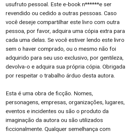
monstros e raças exóticas e todos estão empenhados
usufruto pessoal. Este e-book n******e ser 
em conservar a espada para cumprir com seus
revendido ou cedido a outras pessoas. Caso 
próprios propósitos.
você deseje compartilhar este livro com outra 
Romulus, armado com o seu manto mágico,
pessoa, por favor, adquira uma cópia extra para 
prossegue com seu plano sinistro para ingressar no
cada uma delas. Se você estiver lendo este livro 
Anel e destruir o escudo; Kendrick, Erec, Bronson e
sem o haver comprado, ou o mesmo não foi 
Godfrey lutam para libertar-se da traição; Tirus e
adquirido para seu uso exclusivo, por gentileza, 
Luanda aprendem o que significa serem traidores e
devolva-o e adquira sua própria cópia. Obrigada 
servir a Andronicus; Mycoples luta para se libertar; e
por respeitar o trabalho árduo desta autora.

em uma reviravolta final chocante, o segredo de
Alistair finalmente é revelado.
Esta é uma obra de ficção. Nomes, 
Thor voltará a ser quem ele era antes? Gwendolyn
personagens, empresas, organizações, lugares, 
encontrará Argon? Reece encontrará a Espada?
eventos e incidentes ou são o produto da 
Romulus terá êxito com seu plano? Kendrick, Erec,
imaginação da autora ou são utilizados 
Bronson e Godfrey terão êxito diante das enormes
ficcionalmente. Qualquer semelhança com 