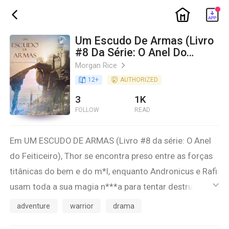
ic_home
ic_back
Um Escudo De Armas (Livro
#8 Da Série: O Anel Do
Feiticeiro)
Morgan Rice
ic_arrow_right
book_age
12
+
detail_authorized
AUTHORIZED
3
1K
FOLLOW
READ
Em UM ESCUDO DE ARMAS (Livro #8 da série: O Anel
do Feiticeiro), Thor se encontra preso entre as forças
titânicas do bem e do m*l, enquanto Andronicus e Rafi
usam toda a sua magia n***a para tentar destruir a
ic_default
identidade de Thor e assumir o controle de sua própria
adventure
warrior
drama
alma. Sob o efeito de seus feitiços, Thor terá de travar