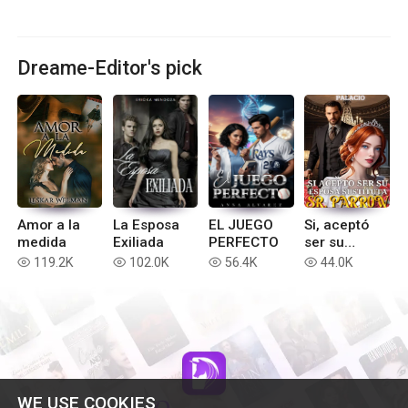
Dreame-Editor's pick
Amor a la
La Esposa
EL JUEGO
Si, aceptó
medida
Exiliada
PERFECTO
ser su
esposa
119.2K
102.0K
56.4K
44.0K
read
read
read
read
sustituta
señor
Parrow
WE USE COOKIES