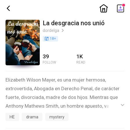
ic_home
ic_back
La desgracia nos unió
dordelga
ic_arrow_right
book_age
18
+
39
1K
FOLLOW
READ
Elizabeth Wilson Mayer, es una mujer hermosa,
extrovertida, Abogada en Derecho Penal, de carácter
fuerte, divorciada, madre de dos hijos. Mientras que
Anthony Mathews Smith, un hombre apuesto, valiente,
ic_default
Teniente Coronel, militar retirado, felizmente casado
HE
drama
mystery
con su esposa y una pequeña hija, ambos de mediana