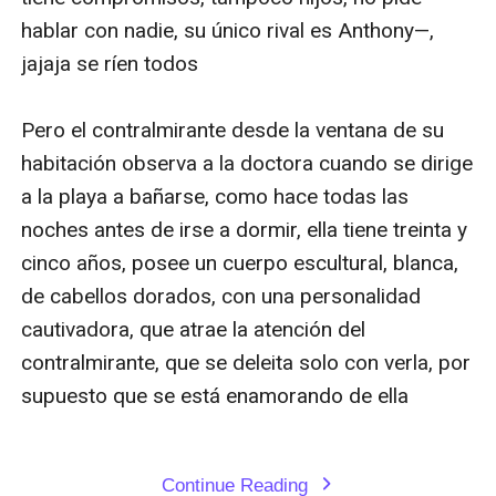
Continue Reading
expand_more