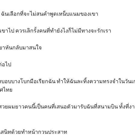
 ฉันเลือกที่จะไม่สนคำพูดเหน็บแนมของเขา

ขาไป ควรเลิกรั้งคนที่ทำยังไงก็ไม่มีทางจะรักเรา

้เขาหันกลับมาสนใจ

่อไป

งบอบบางโบกมือเรียกฉัน ทำให้ฉันละทิ้งความทรงจำในวันเก่า
ศไทย

สวยผมยาวคนนี้เป็นคนที่เสนอตัวมารับฉันที่สนามบิน ทั้งที
ฉันสนิทด้วยทำหน้ากวนประสาท
