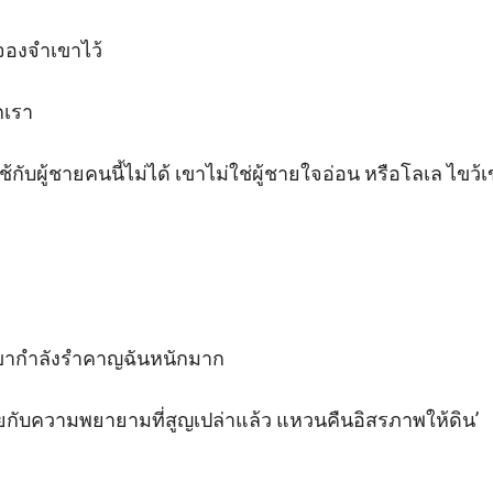
จองจำเขาไว้

เรา

ช้กับผู้ชายคนนี้ไม่ได้ เขาไม่ใช่ผู้ชายใจอ่อน หรือโลเล ไขว้
เขากำลังรำคาญฉันหนักมาก

กับความพยายามที่สูญเปล่าแล้ว แหวนคืนอิสรภาพให้ดิน’
