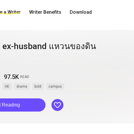
 a Writer
Writer Benefits
Download
 ex-husband แหวนของดิน
97.5K
READ
HE
drama
bold
campus
like
t Reading