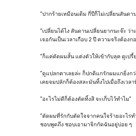
“ปากร้ายเหมือนเดิม กี่ปีก็ไม่เปลี่ยนสันดา
“เปลี่ยนได้ไง สันดานเปลี่ยนยากนะจ๊ะ ว่า
เจอกันเป็นเวลาเกือบ 2 ปี ความจริงต้องก
“ก็แค่ตัดผมสั้น แต่งตัวให้เข้ากับลุค ดูเปร
“ดูแปลกตาเลยล่ะ ก็ปกติแกรักผมแกยิ่งกว่
เคยจมปลักก็ต้องสละมันทิ้งไปเมื่อถึงเวลาที่
“อะไรไม่ดีก็ต้องตัดทิ้งสิ จะเก็บไว้ทำไม”

“ตัดผมที่รักกับตัดใจจากคนใจร้ายอะไรทำง่
ชอบพูดถึง ชอบเอามาจิกกัดฉันอยู่บ่อย ๆ
