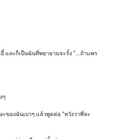
าอี้ และก็เป็นฉันที่พยายามจะรั้ง “….ถ้าแพร
ๆ 

ศรีษะของฉันเบาๆ แล้วพูดต่อ “หวังว่าพี่จะ