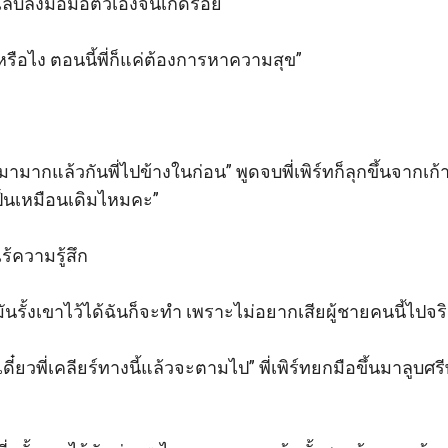
ล็บลงมือมือตัวเองจนเกิดรอย

ือไง ตอนนี้พี่ก็แค่ต้องการหาความสุข” 

าเมามากแล้วกันพี่ไปข้างในก่อน” พูดจบพี่เพิร์ทก็ลุกขึ้นจากเก้
เป็นเหมือนเดิมไหมคะ” 

้ความรู้สึก 

นรั้งเขาไว้ได้ฉันก็จะทำ เพราะไม่อยากเสียผู้ชายคนนี้ไปจริง
ม เดี๋ยวพี่เคลียร์ทางนี้แล้วจะตามไป” พี่เพิร์ทยกมือขึ้นมาลูบ