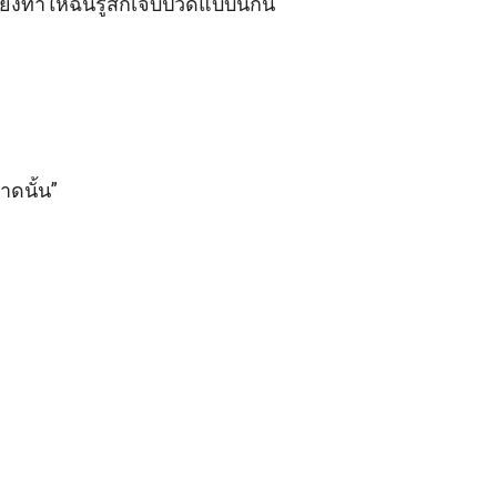
งทำให้ฉันรู้สึกเจ็บปวดแบบนี้กัน 

ดนั้น” 
