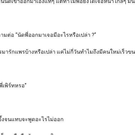
ป็นคนนัดเขาออกมาเองแท้ๆ แต่ทำไมพอยิ่งได้เจอหน้าใกล้ๆ มันยิ่
ล้วถามต่อ “นัดพี่ออกมาเจอมีอะไรหรือเปล่า ?”

มารักแพรบ้างหรือเปล่า แค่ไม่กี่วันทำไมถึงมีคนใหม่เร็วขนา
่เพิร์ทหรอ” 

บอึ้งจนแทบจะพูดอะไรไม่ออก 
