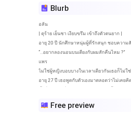
Blurb
อลัน
| ดุร้าย เย็นชา เงียบขรึม เข้าถึงตัวตนยาก |
อายุ 20 ปี นักศึกษาหนุ่มผู้ที่รักสนุก ชอบคว
“…อยากลองนอนบนเตียงกับผมสักคืนไหม ?”
แพร
ไม่ใช่ผู้หญิงบอบบางในเวลาเดียวกันเธอก็ไม่ใช่ผ
อายุ 27 ปี เธอพูดกับตัวเองมาตลอดว่าไม่เคยคิด
ทั้งที่ไม่ชอบเด็กแต่ทำไมกับผู้ชายคนนั้นถึงห้าม
“อะ ไอ้เด็กบ้า จะทำอะไร ยะ อย่านะ”
Free preview