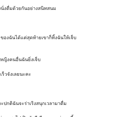
งดื่มด้วยกันอย่างสนิทสนม   

องฉันได้แต่สุดท้ายเขาก็ทิ้งฉันให้เจ็บ
ญิงคนอื่นฉันยิ่งเจ็บ 

่เร็วจังเลยนะคะ 

ะปกติฉันจะร่าเริงสนุกเวลามาดื่ม 
