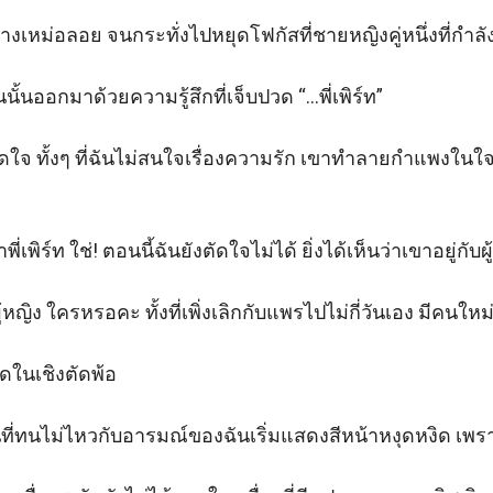
่อลอย จนกระทั่งไปหยุดโฟกัสที่ชายหญิงคู่หนึ่งที่กำลังนั่
ั้นออกมาด้วยความรู้สึกที่เจ็บปวด “…พี่เพิร์ท” 

ปิดใจ ทั้งๆ ที่ฉันไม่สนใจเรื่องความรัก เขาทำลายกำแพงในใจข
ร์ท ใช่! ตอนนี้ฉันยังตัดใจไม่ได้ ยิ่งได้เห็นว่าเขาอยู่กับผู้ห
ผู้หญิง ใครหรอคะ ทั้งที่เพิ่งเลิกกับแพรไปไม่กี่วันเอง มีคนใหม
ในเชิงตัดพ้อ 

ี่ที่ทนไม่ไหวกับอารมณ์ของฉันเริ่มแสดงสีหน้าหงุดหงิด เพรา