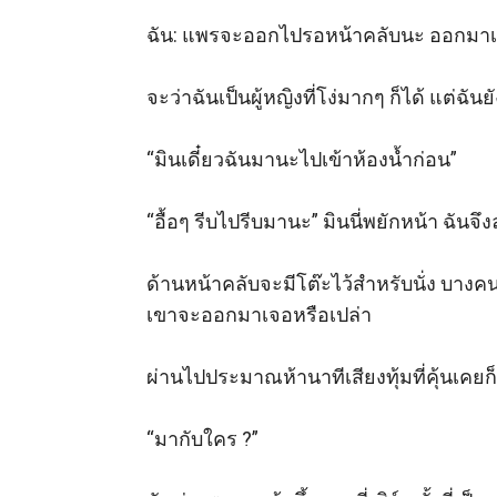
ฉัน: แพรจะออกไปรอหน้าคลับนะ ออกมาเจ
จะว่าฉันเป็นผู้หญิงที่โง่มากๆ ก็ได้ แต่ฉันย
“มินเดี๋ยวฉันมานะไปเข้าห้องน้ำก่อน” 

“อื้อๆ รีบไปรีบมานะ” มินนี่พยักหน้า ฉันจ
ด้านหน้าคลับจะมีโต๊ะไว้สำหรับนั่ง บางคนก็มาส
เขาจะออกมาเจอหรือเปล่า 

ผ่านไปประมาณห้านาทีเสียงทุ้มที่คุ้นเคยก็ทั
“มากับใคร ?” 
