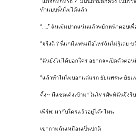
“แกอกหักหรอ ?” มินนี่ถามอีกครั้ง ในบรร
ทำแบบนั้นไม่ได้แล้ว 

“…..” ฉันเม้มปากแน่นแล้วพยักหน้าตอบเพื่อ
“จริงดิ ? นี่แกมีแฟนเมื่อไหร่ฉันไม่รู้เลย ขว
“ฉันยังไม่ได้บอกใคร อยากจะเปิดตัวตอนที
“แล้วทำไมไม่บอกแต่แรก ยัยแพรนะยัยแพ
ติ้ง~ มีแชตเด้งเข้ามาในโทรศัพท์ฉันจึงรีบเป
เพิร์ท: มากับใครแล้วอยู่โต๊ะไหน  

เขาถามฉันเหมือนเป็นปกติ 
