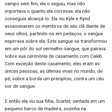
mística de segredos e pistas no encalço de Jesus. A
missão também a leva até o Monte das Oliveiras, até
Aiden e seu coven, e a mais segredos e relíquias do
que nunca antes. A cada momento, seu pai parece
estar cada vez mais próximo.
Mas está missão é especial: Sam mudou para o lado
do m*l, e também voltou no tempo, se unindo a Rexius
– líder de um coven do m*l. Eles se unem na busca,
com a intenção de encontrar o escudo antes dela.
Rexius fará qualquer coisa para destruir Caitlin e Caleb,
e com Sam ao seu lado e um novo exército atrás dele,
as chances estão do seu lado.
Para piorar tudo, Scarlet volta no tempo sozinha -
separada de seus pais. Ele vaga pelas ruas de
Jerusalém sozinha, com Ruth, e ela começa a