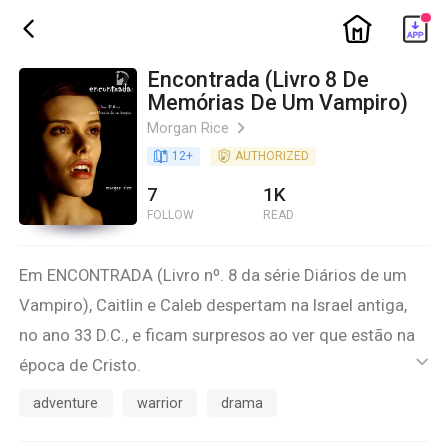
ic_home
ic_back
Encontrada (Livro 8 De
Memórias De Um Vampiro)
Morgan Rice
ic_arrow_right
book_age
12
+
detail_authorized
AUTHORIZED
7
1K
FOLLOW
READ
Em ENCONTRADA (Livro nº. 8 da série Diários de um
Vampiro), Caitlin e Caleb despertam na Israel antiga,
no ano 33 D.C., e ficam surpresos ao ver que estão na
época de Cristo.
ic_default
A Israel antiga é um local de lugares sagrados,
adventure
warrior
drama
sinagogas antigas e relíquias perdidas. É o lugar mais