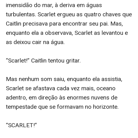
descobrir seus próprios poderes, e também se envolve
em situações de mais perigo do que nunca antes.
Especialmente quando ele descobre que também está
guardando um segredo.
Caitlin encontrará seu pai? Será que ela encontrará o
antigo Escudo vampiro? E se reunirá com sua filha
mais uma vez? Sam tentará matá-la? E será que o
amor dela por Caleb sobreviverá a mais esta viagem
no tempo?
ENCONTRADA é o livro nº. 8 da série Diário de um
Vampiro (precedido por TRANSFORMADA, AMADA,
TRAÍDA, PREDESTINADA, DESEJADA, COMPROMETIDA
e PROMETIDA), e ainda pode ser lido de maneira
independente. ENCONTRADA tem 71,000 palavras.
Os livros nº 9 - 10 da série DIÁRIOS DE UM VAMPIRO