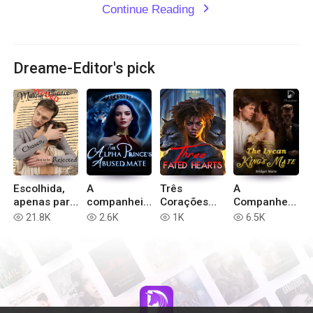
Continue Reading
expand_more
Dreame-Editor's pick
Escolhida,
A
Três
A
apenas para
companheir
Corações
Companheir
ser rejeitada
a abusada
Fadados
a do Rei
21.8K
2.6K
1K
6.5K
read
read
read
read
do Príncipe
Lycan
Alfa