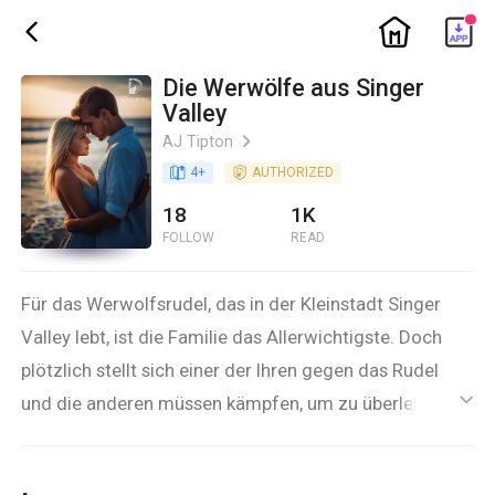
ic_home
ic_back
Die Werwölfe aus Singer
Valley
AJ Tipton
ic_arrow_right
book_age
4
+
detail_authorized
AUTHORIZED
18
1K
FOLLOW
READ
Für das Werwolfsrudel, das in der Kleinstadt Singer
Valley lebt, ist die Familie das Allerwichtigste. Doch
plötzlich stellt sich einer der Ihren gegen das Rudel
und die anderen müssen kämpfen, um zu überleben.
ic_default
Verfolgen Sie die magischen Abenteuer der
Huntington-Familie, die sich tapfer gegen das Böse