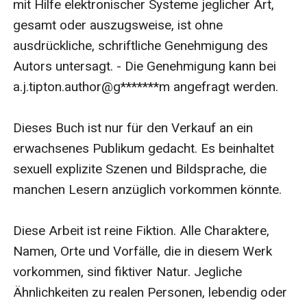
mit Hilfe elektronischer Systeme jeglicher Art, 
einer Kleinstadt, wird auf einmal in Dinge verwickelt,
gesamt oder auszugsweise, ist ohne 
die außerhalb seiner Kontrolle liegen. Als die beiden
ausdrückliche, schriftliche Genehmigung des 
sich begegnen, müssen sie sich gemeinsam einem
Autors untersagt. - Die Genehmigung kann bei 
mächtigen Feind stellen, oder alles verlieren, was ihnen
a.j.tipton.author@g*******m angefragt werden.

lieb ist.Vom Werwolf Gerettet: Adam ist ein Träumer,
der seine Heimatstadt retten will. Charlie ist ein
Dieses Buch ist nur für den Verkauf an ein 
lebhafter, impulsiver Typ und Eigentümer eines
erwachsenes Publikum gedacht. Es beinhaltet 
Fitnessstudios, der seine entführte Familie befreien
sexuell explizite Szenen und Bildsprache, die 
muss. Sind diese beiden ungleichen Männer ihrer
manchen Lesern anzüglich vorkommen könnte.

Aufgabe gewachsen?Kaufen Sie noch heute die Serie
Die Werwölfe aus Singer Valley und kämpfen Sie für
Diese Arbeit ist reine Fiktion. Alle Charaktere, 
die wahre Liebe!
Namen, Orte und Vorfälle, die in diesem Werk 
vorkommen, sind fiktiver Natur. Jegliche 
Ähnlichkeiten zu realen Personen, lebendig oder 