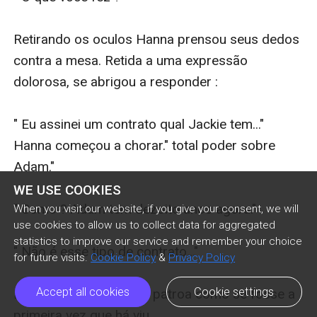
Retirando os oculos Hanna prensou seus dedos 
contra a mesa. Retida a uma expressão 
dolorosa, se abrigou a responder : 

" Eu assinei um contrato qual Jackie tem..." 
Hanna começou a chorar." total poder sobre 
Adam." 

WE USE COOKIES
" Como ? Adam tem dezoito anos agora." 

When you visit our website, if you give your consent, we will
use cookies to allow us to collect data for aggregated
statistics to improve our service and remember your choice
" Não é esse tipo de contrato..." 

for future visits.
Cookie Policy
&
Privacy Policy
Accept all cookies
Cookie settings
Dinda olhou para a sua patroa como se fosse a 
primeira vez que há viu. 
