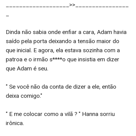
___________________>>________________
_

Dinda não sabia onde enfiar a cara, Adam havia 
saído pela porta deixando a tensão maior do 
que inicial. E agora, ela estava sozinha com a 
patroa e o irmão s****o que insistia em dizer 
que Adam é seu. 

" Se você não da conta de dizer a ele, então 
deixa comigo." 

" E me colocar como a vilã ? " Hanna sorriu 
irônica.
