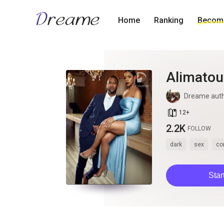
Home
Ranking
Become
Alimatou
Dreame aut
book_age
12
+
2.2K
FOLLOW
dark
sex
co
Star