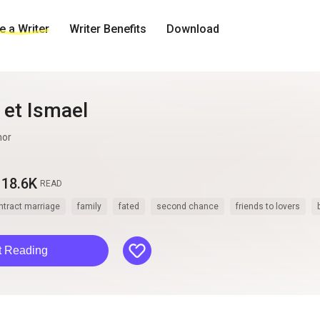
 a Writer
Writer Benefits
Download
 et Ismael
hor
18.6K
READ
ntract marriage
family
fated
second chance
friends to lovers
like
t Reading