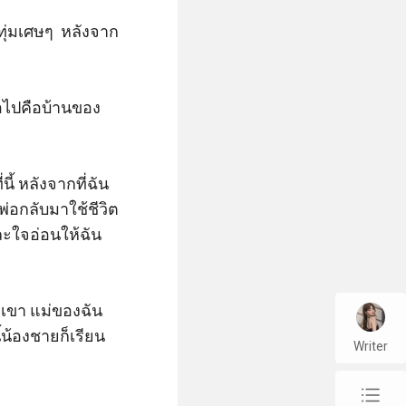
ทุ่มเศษๆ  หลังจาก
่อไปคือบ้านของ
้ หลังจากที่ฉัน
่อกลับมาใช้ชีวิต
ละใจอ่อนให้ฉัน
กเขา แม่ของฉัน
้น้องชายก็เรียน
Writer
chap_list