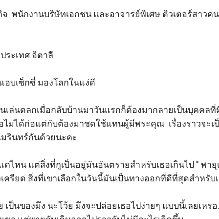
ธนกิจ  พนักงานบริษัทเอกชน และอาจารย์พิเศษ ติวเตอร์สาวคน
ะเทศ อิตาลี 

 แอบเซ็กซี่ มองโลกในแง่ดี 

ล่นตลกเมื่อกลับบ้านมาวันแรกก็ต้องมากลายเป็นบุคคลที่มีหนี
่เธอไม่ได้ก่อแต่กับต้องมาชดใช้แทนผู้มีพระคุณ  เรื่องราวจะเ
มรินทร์กันด้วยนะคะ 

แค่ไหน แต่สิ่งที่กูเป็นอยู่มันอันตรายสำหรับเธอเกินไป " พายุ
เครียด สิ่งที่เขาเลือกในวันนี้มันเป็นทางออกที่ดีที่สุดสำหรับเ
..เคย เป็นของมึง นะโว้ย มึงจะปล่อยเธอไปง่ายๆ แบบนี้เลยเหรอ.