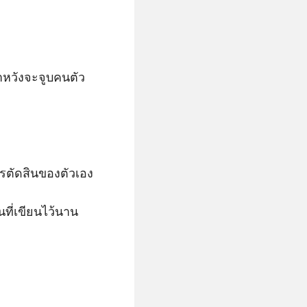
าหวังจะจูบคนตัว
ารตัดสินของตัวเอง

านที่เขียนไว้นาน