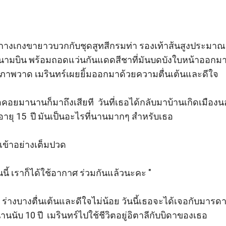
  

ากางเกงขายาวบวกกับชุดสูทสีกรมท่า รองเท้าส้นสูงประมาณ 5
ามบิน พร้อมถอดแว่นกันแดดสีชาที่มันบดบังใบหน้าออกมา 
าพวาด เมรินทร์เผยยิ้มออกมาด้วยความตื่นเต้นและดีใจ  

รอคอยมานานก็มาถึงเสียที  วันที่เธอได้กลับมาบ้านเกิดเมือง
ายุ 15  ปี มันเป็นอะไรที่นานมากๆ สำหรับเธอ  

ข้าอย่างเต็มปวด  

ันนี้ เราก็ได้ใช้อากาศ ร่วมกันแล้วนะคะ " 

า ร่างบางตื่นเต้นและดีใจไม่น้อย วันนี้เธอจะได้เจอกับมารดา
ับ 10 ปี  เมรินทร์ไปใช้ชีวิตอยู่อิตาลีกับบิดาของเธอ
