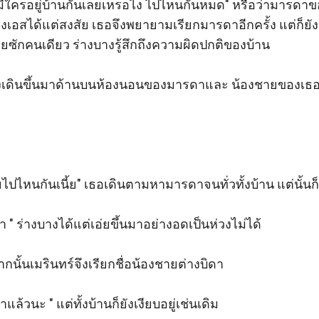
ม่มีใครอยู่บ้านกันเลยเหรอไง ไปไหนกันหมด" หรือว่ามารดาข
างเอสได้แต่สงสัย เธอจึงพยายามเรียกมารดาอีกครั้ง แต่ก็ยัง
ยซักคนเดียว ร่างบางรู้สึกถึงความผิดปกติของบ้าน 

จึงเดินขึ้นมาด้านบนห้องนอนของมารดาและ น้องชายของเธอแต
ยไปไหนกันเนี้ย" เธอเดินตามหามารดาจนทั่วทั้งบ้าน แต่นั้นก็
 " ร่างบางได้แต่เอ่ยขึ้นมาอย่างอดเป็นห่วงไม่ได้ 

จากนั้นเมรินทร์จึงเรียกชื่อน้องชายต่างบิดา

มาแล้วนะ " แต่ทั้งบ้านก็ยังเงียบอยู่เช่นเดิม 
