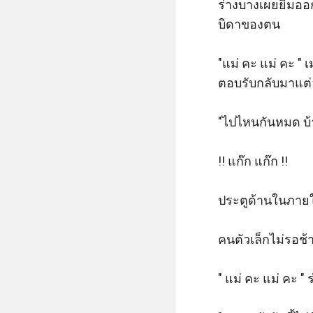
ร่างบางเผยยิ้มอ
บิดาของตน 

"แม่ คะ แม่ คะ " 
ตอบรับกลับมาแต่อ
"ไปไหนกันหมด บ้าน
!! แก๊ก แก๊ก !!  

ประตูด้านในภายใ
คนตัวเล็กไม่รอช
" แม่ คะ แม่ คะ "