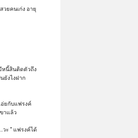
สวยคนเก่ง อายุ 
้สินติดตัวถึง  
ป็นยังไงฝาก
เอ่ยกับแฟรงค์ 
ขาแล้ว 

..วะ " แฟรงค์ได้