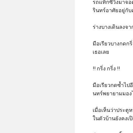
รถแท็กซี่วิ่งมาจ
รินทร์อาศัยอยู่กั
ร่างบางเดินลงจา
มือเรียวบางกดกริ่
เธอเลย 

!! กริ่ง กริ่ง !! 

มือเรียวกดซ้ำไปอี
นทร์พยายามมองไป
เมื่อเห็นว่าประตู
ในตัวบ้านยังคงเปิด