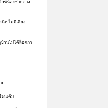
็กซ์น้องชายต่าง
นิท ไม่มีเสียง
้านไม่ได้ล็อคกร 

ย 

ือนเดิม 
