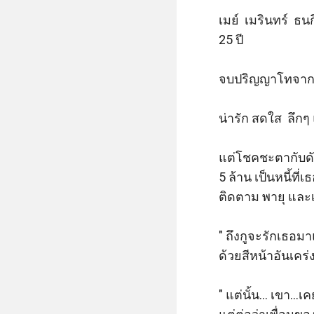
เมย์  เมรินทร์  
25 ปี   

จบปริญญาโทจากปร
น่ารัก สดใส  ลึกๆ
แต่โชคชะตากับดันเ
5 ล้าน เป็นหนี้ที
ติดตาม พายุ และเ
" ถึงกูจะรักเธอมา
ด้วยสีหน้าอันเคร่ง
" แต่นั้น... เขา.