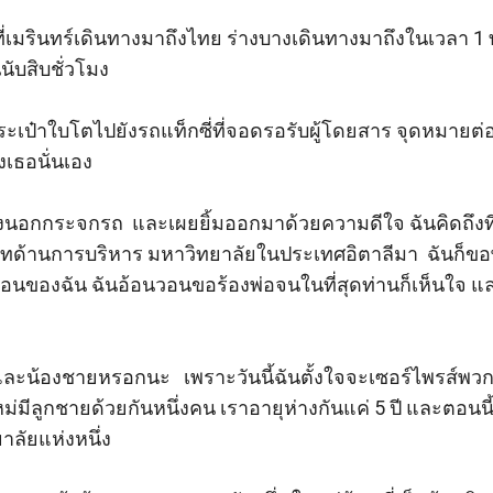
นที่เมรินทร์เดินทางมาถึงไทย ร่างบางเดินทางมาถึงในเวลา 1 
นับสิบชั่วโมง 

ะเป๋าใบโตไปยังรถแท็กซี่ที่จอดรอรับผู้โดยสาร จุดหมายต
ธอนั่นเอง

อกกระจกรถ  และเผยยิ้มออกมาด้วยความดีใจ ฉันคิดถึงที่นี
ทด้านการบริหาร มหาวิทยาลัยในประเทศอิตาลีมา  ฉันก็ขอพ
ืองนอนของฉัน ฉันอ้อนวอนขอร้องพ่อจนในที่สุดท่านก็เห็นใจ แ
และน้องชายหรอกนะ   เพราะวันนี้ฉันตั้งใจจะเซอร์ไพรส์พว
ม่มีลูกชายด้วยกันหนึ่งคน เราอายุห่างกันแค่ 5 ปี และตอนนี
าลัยแห่งหนึ่ง 
