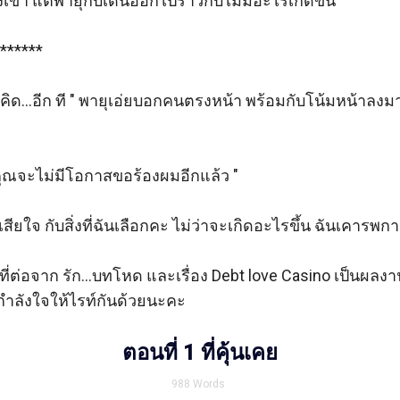
งเขา แต่พายุกับเดินออกไปราวกับไม่มีอะไรเกิดขึ้น   

******

ิด...อีก ที " พายุเอ่ยบอกคนตรงหน้า พร้อมกับโน้มหน้าลงม
คุณจะไม่มีโอกาสขอร้องผมอีกแล้ว "

ันเสียใจ กับสิ่งที่ฉันเลือกคะ ไม่ว่าจะเกิดอะไรขึ้น ฉันเคารพก
ื่องที่ต่อจาก รัก...บทโหด และเรื่อง Debt love Casino เป็นผลง
ำลังใจให้ไรท์กันด้วยนะคะ 

ตอนที่ 1 ที่คุ้นเคย
988
Words