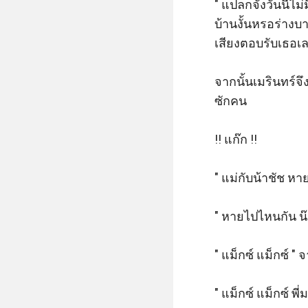
" แปลกจังวันนี้ไ
บ้านงั้นหรอร่างบ
เสียงตอบรับเธอเล
จากนั้นเมรินทร์
ซักคน 

!! แก๊ก !! 

" แม่กับน้าชัช หา
" หายไปไหนกัน น๊า
" แม็กซ์ แม็กซ์ " 
" แม็กซ์ แม็กซ์ พี่