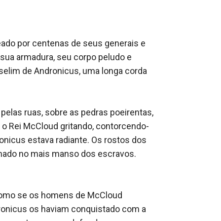
que poderia ter culminado em seu
de do Duque de Savária, já que o escudo está
a, ele terá de decidir se está pronto para
com duas reviravoltas chocantes.
rada?
to épico sobre amigos e amantes, rivais e
ões partidos, decepção, ambição e traição. É
nca esqueceremos e que vai interessar a todas