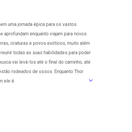
 em uma jornada épica para os vastos
 se aprofundam enquanto viajam para novos
ras, criaturas e povos exóticos, muito além
 reunir todas as suas habilidades para poder
ca vai levá-los até o final do caminho, até
 estão rodeados de ossos. Enquanto Thor
m ele é.
ic_default
iga cidade à beira do Canyon, a qual tem
 séculos. No entanto, elas jamais enfrentaram
que significa ser rainha ao assumir um
fender a cidade da guerra em massa que está