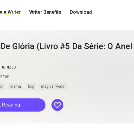
 a Writer
Writer Benefits
Download
e Glória (Livro #5 Da Série: O Anel 
THORIZED
READ
or
drama
bxg
magical world
like
t Reading