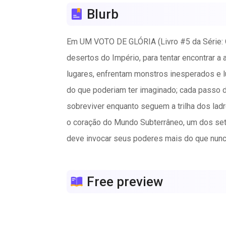
Blurb
Em UM VOTO DE GLÓRIA (Livro #5 da Série: O
desertos do Império, para tentar encontrar 
lugares, enfrentam monstros inesperados e lu
do que poderiam ter imaginado; cada passo de
sobreviver enquanto seguem a trilha dos ladr
o coração do Mundo Subterrâneo, um dos set
deve invocar seus poderes mais do que nunca
De volta ao Anel, Gwendolyn deve guiar metade
resistido durante mil anos. As fortificações 
Free preview
o ataque de um líder como Andronicus, o ata
papel de liderança; Srog, Kolk, Brom, Steffe
por vir.