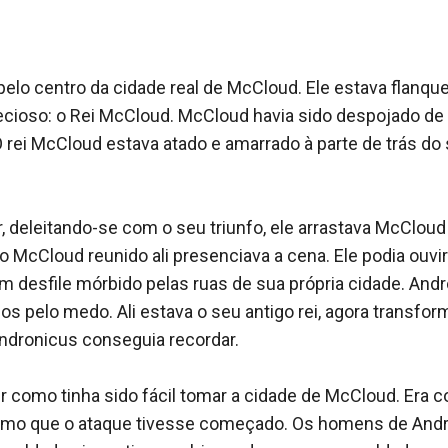
 vez mais fundo na loucura, tentando se defender de um golpe 
, Erec luta por sua vida para salvar seu amor Alistair, e a cida
 a invadam. Godfrey, mais uma vez se encontra afundando na bebid
 de sua família espera que ele seja.
s coisas parecem não poder ficar ainda pior, a história termina 
Thor sobreviverá ao Império? A Espada do Destino será encont
do e sua caracterização de época, UM VOTO DE GLÓRIA é um con
rigas e maquinações políticas, sobre atingir a maioridade, coraç
, de feitiçaria. É uma fantasia que nos leva a um mundo que nu
alavras.