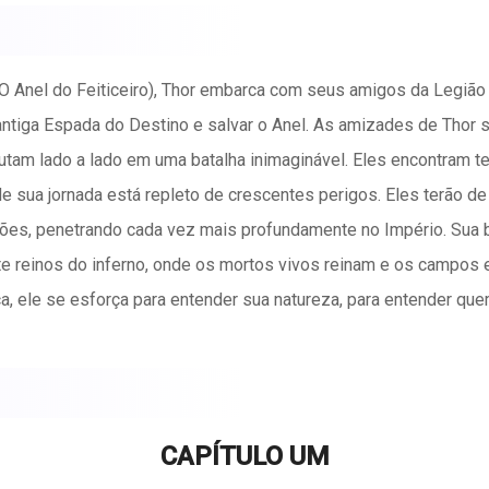
 Anel do Feiticeiro), Thor embarca com seus amigos da Legião
a antiga Espada do Destino e salvar o Anel. As amizades de Thor
tam lado a lado em uma batalha inimaginável. Eles encontram ter
 sua jornada está repleto de crescentes perigos. Eles terão de
ões, penetrando cada vez mais profundamente no Império. Sua bus
e reinos do inferno, onde os mortos vivos reinam e os campos
, ele se esforça para entender sua natureza, para entender que
 da Corte do Rei para a fortaleza ocidental de Silésia, uma ant
de Silésia lhe permitiram sobreviver a cada ataque, ao longo dos
que de seu exército de milhões de homens. Gwendolyn aprende o 
n, Kendrick e Godfrey estão ao seu lado, preparando-se para de
CAPÍTULO UM