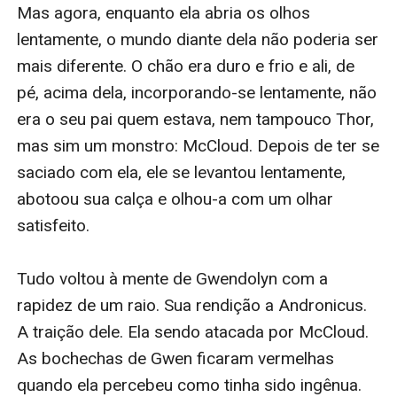
temido do Império: a Terra dos Dragões.
De volta ao Anel, Gwendolyn recupera-se lentamente e
lida com uma profunda depressão após seu ataque.
Kendrick e os outros prometem lutar por sua honra,
apesar das suas escassas probabilidades de sucesso.
Segue-se uma das maiores batalhas da história do
Anel, enquanto eles lutam para libertar Silésia e
conquistar Andronicus.
Enquanto isso, Godfrey se encontra disfarçado atrás
das linhas inimigas e começa a encontrar a si mesmo,
aprendendo o que significa tornar-se um guerreiro, de
uma maneira bem peculiar. Gareth consegue ficar vivo,
usando toda a sua astúcia para evitar ser capturado
por Andronicus, enquanto Erec luta por sua vida para
salvar Savária da iminente invasão de Andronicus e