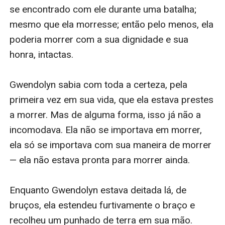
pretendentes, sobre cavaleiros e dragões, intrigas e
maquinações políticas, sobre atingir a maioridade,
corações partidos, decepção, ambição e traição. É
uma história de honra e coragem, de destinos, de
feitiçaria. É uma fantasia que nos leva a um mundo
que nunca esqueceremos e que vai interessar a todas
as idades e gêneros. O livro contém 70.000 palavras.