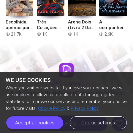
Escolhida,
Três
Arena Dois
A
apenas para
Corações
(Livro 2 Da
companheir
ser rejeitada
Fadados
Trilogia Da
a abusada
21.7K
1K
1K
2.6K
read
read
read
read
Sobrevivênci
do Príncipe
a)
Alfa
WE USE COOKIES
When you visit our website, if you give your consent, we will
A platform with millions of users and novels
use cookies to allow us to collect data for aggregated
statistics to improve our service and remember your choice
for future visits.
Cookie Policy
&
Privacy Policy
like
Accept all cookies
Cookie settings
Continue Reading