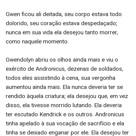
para salvar seu amor, Alistair. Argon paga um alto
preço por fazer o que é p******o: interferir nos
assuntos humanos. E Gwendolyn deve decidir entre
renunciar a sua vida, ou tornar-se uma freira e viver
reclusa na antiga Torre de Refúgio.
Mas não antes que, em uma reviravolta chocante, Thor
finalmente descubra quem é seu verdadeiro pai.
Será que Thor e os outros sobreviverão à busca? Será
que eles vão recuperar a Espada do Destino? Será que
o Anel vai sobreviver à invasão de Andronicus? O que
será de Gwendolyn, Kendrick e Erec? E quem é o
verdadeiro pai de Thor?
Com sua ambientação em um mundo sofisticado e
sua caracterização de época, UMA CARGA DE VALOR é
um conto épico sobre amigos e amantes, rivais e