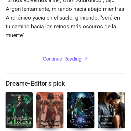
Continue Reading
expand_more
Dreame-Editor's pick