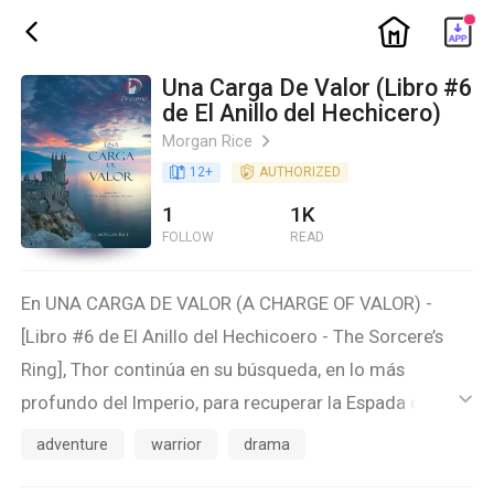
ic_home
ic_back
Una Carga De Valor (Libro #6
de El Anillo del Hechicero)
Morgan Rice
ic_arrow_right
book_age
12
+
detail_authorized
AUTHORIZED
1
1K
FOLLOW
READ
En UNA CARGA DE VALOR (A CHARGE OF VALOR) -
[Libro #6 de El Anillo del Hechicoero - The Sorcere’s
Ring], Thor continúa en su búsqueda, en lo más
profundo del Imperio, para recuperar la Espada del
ic_default
Destino robada, y salvar el Anillo. Mientras él y sus
adventure
warrior
drama
amigos tienen una tragedia inesperada y pierden a un