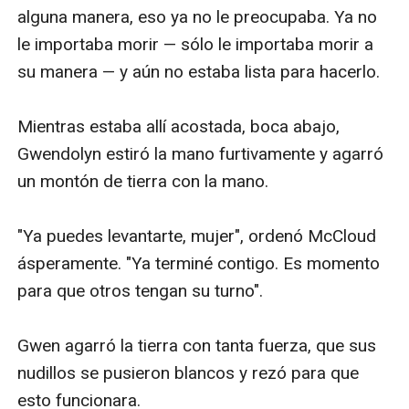
VALOR) es un relato épico de amigos y amantes, de
rivales y pretendientes, de caballeros y dragones, de
intrigas y maquinaciones políticas, de llegar a la
mayoría de edad, de corazones rotos, de decepción,
ambición y traición. Es una historia de honor y valor, de
suerte y destino, de hechicería. Es una fantasía que
nos lleva a un mundo que nunca olvidaremos, y que
gustará a personas todas las edades y géneros. Son
70.000 palabras.