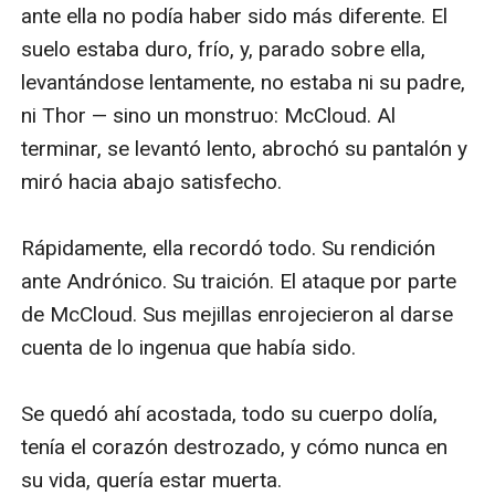
Tierra de los Dragones.
De regreso a el Anillo, Gwendolyn se recupera
lentamente y sufre una profunda depresión, después
de su ataque. Kendrick y los demás prometen luchar
por su honor, a pesar de las pocas probabilidades. A
continuación, sigue una de las más grandes batallas en
la historia del Anillo, mientras luchan por liberar a
Silesia y vencer a Andrónico.
Mientras tanto, Godfrey se encuentra disfrazado
detrás de las líneas enemigas y comienza a estar en su
campo, aprendiendo lo que significa ser un guerrero,
en una forma única. Gareth se las arregla para
sobrevivir, utilizando toda su astucia para evitar la
captura por Andrónico, mientras Erec lucha por su vida
para salvar a Savaria de la invasión que se aproxima,