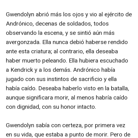
por Andrónico — y para salvar a su amor, Alistair.
Argon paga un valioso costo por hacer lo prohibido:
entrometerse en los asuntos de los humanos. Y
Gwendolyn debe decidir si renuncia a la vida, o sigue la
vida aislada de una monja en la antigua Torre del
Refugio.
Pero no antes, en un giro sorprendente, Thor
finalmente se entera de quién es su verdadero padre.
¿Sobrevivirán Thor y los demás a la búsqueda?
¿Recuperarán la Espada del Destino? ¿Sobrevivirá el
Anillo a la invasión de Andrónico? ¿Qué será de
Gwendolyn, Kendrick y Erec? ¿Y quién es el verdadero
padre de Thor?
Con su sofisticada construcción del mundo y
caracterización, UNA CARGA DE VALOR (A CHARGE OF