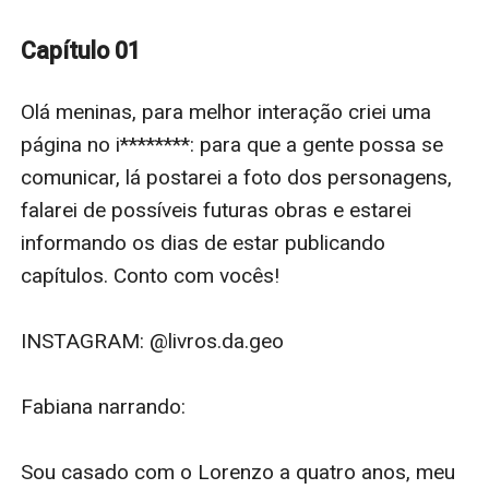
sabe é que esse homem é inimigo mortal do seu
marido.
Capítulo 01
Olá meninas, para melhor interação criei uma 
página no i********: para que a gente possa se 
comunicar, lá postarei a foto dos personagens, 
falarei de possíveis futuras obras e estarei 
informando os dias de estar publicando 
capítulos. Conto com vocês!

INSTAGRAM: @livros.da.geo

Fabiana narrando: 

Sou casado com o Lorenzo a quatro anos, meu 