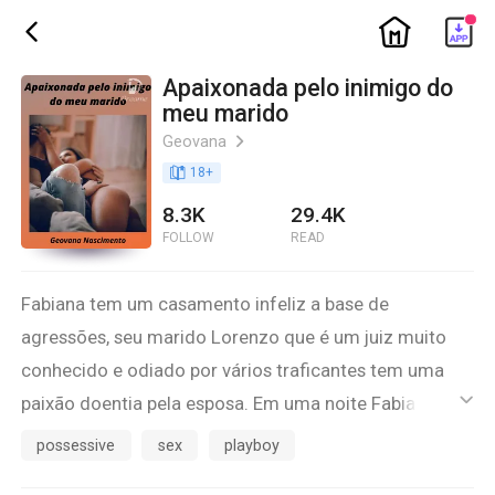
ic_home
ic_back
Apaixonada pelo inimigo do
meu marido
Geovana
ic_arrow_right
book_age
18
+
8.3K
29.4K
FOLLOW
READ
Fabiana tem um casamento infeliz a base de
agressões, seu marido Lorenzo que é um juiz muito
conhecido e odiado por vários traficantes tem uma
paixão doentia pela esposa. Em uma noite Fabiana
ic_default
conhece um homem que mexe com seus
possessive
sex
playboy
pensamentos com apenas um beijo, mas o que ela não