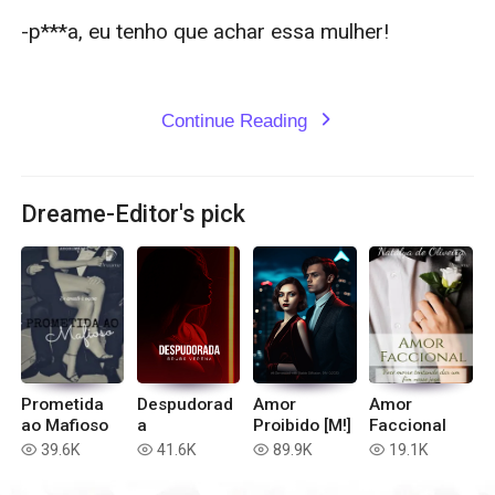
-p***a, eu tenho que achar essa mulher! 

Continue Reading
expand_more
Dreame-Editor's pick
Prometida
Despudorad
Amor
Amor
ao Mafioso
a
Proibido [M!]
Faccional
39.6K
41.6K
89.9K
19.1K
read
read
read
read