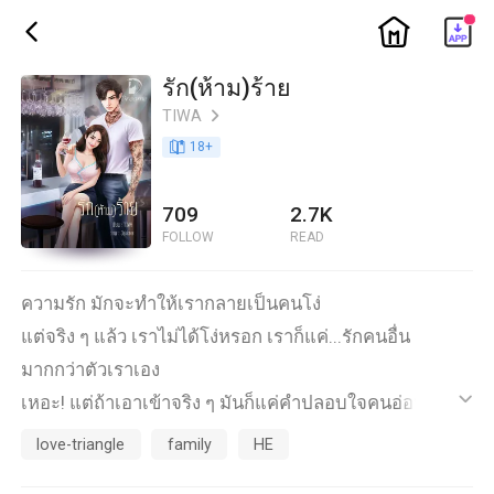
ic_home
ic_back
รัก(ห้าม)ร้าย
TIWA
ic_arrow_right
book_age
18
+
709
2.7K
FOLLOW
READ
ความรัก มักจะทำให้เรากลายเป็นคนโง่
แต่จริง ๆ แล้ว เราไม่ได้โง่หรอก เราก็แค่...รักคนอื่น
มากกว่าตัวเราเอง
เหอะ! แต่ถ้าเอาเข้าจริง ๆ มันก็แค่คำปลอบใจคนอ่อนแอก็
ic_default
แค่นั้นแหละ
love-triangle
family
HE
เพราะความจริงแล้วเราก็คนโง่ดี ๆ นี่เอง...