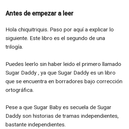
Es que me ha tocado regresar por lo que es mío.
Por aquello que perdí, ocho años atrás.
Antes de empezar a leer
Volví, y es por él.
+18
Hola chiquitriquis. Paso por aquí a explicar lo 
CONTENIDO SEXUALMENTE EXPLÍCITO, LENGUAJE
siguiente. Este libro es el segundo de una 
VULGAR Y ESCENAS CON ALTO GRADO DE VIOLENCIA.
trilogía. 

La historia queda estrictamente sujeta por los
derechos de autoría bajo el nombre de Priscila
Puedes leerlo sin haber leido el primero llamado 
Hernandez y/o seudónimo Hope Dreams Love
Sugar Daddy , ya que Sugar Daddy es un libro 
Todos Los Derechos Reservados ©
que se encuentra en borradores bajo corrección 
Prohibida copia total y/o parcial de ésta obra.
ortográfica. 

Pese a que Sugar Baby es secuela de Sugar 
Daddy son historias de tramas independientes, 
bastante independientes. 
