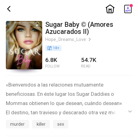
ic_home
ic_back
Sugar Baby © (Amores
Azucarados II)
Hope_Dreams_Love
ic_arrow_right
book_age
18
+
6.8K
54.7K
FOLLOW
READ
«Bienvenidos a las relaciones mutuamente
beneficiosas. En éste lugar los Sugar Daddies o
Mommas obtienen lo que desean, cuándo desean»
El destino, tan travieso y descarado otra vez me ha
ic_default
puesto aquí, en este lugar... En la misma situación.
murder
killer
sex
Como un dejavù, la historia se repite.