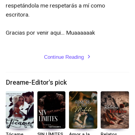
respetándola me respetarás a mí como 
escritora. 

Gracias por venir aqui... Muaaaaaak

Continue Reading
expand_more
Dreame-Editor's pick
Tócame
SIN LÍMITES
Amor a la
Relatos