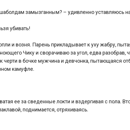
го шаболдам замызганным? – удивленно уставляюсь на 
ьзя убивать!

опли и возня. Парень прикладывает к уху жабру, пыт
ноющего Чику и сворачиваю за угол, едва разобрав, чт
черти в бочке мужчина и девчонка, пытающаяся отби
ном камуфле.

 хватая ее за сведенные локти и вздергивая с пола. Вт
клавой, поднимается, отряхиваясь.
