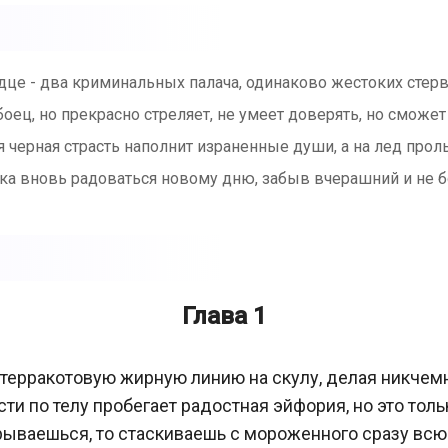
ердце - два криминальных палача, одинаково жестоких стер
боец, но прекрасно стреляет, не умеет доверять, но сможе
 черная страсть наполнит израненные души, а на лед проль
ка вновь радоваться новому дню, забыв вчерашний и не б
Глава 1
ерракотовую жирную линию на скулу, делая никчемн
и по телу пробегает радостная эйфория, но это тольк
рываешься, то стаскиваешь с мороженного сразу всю о