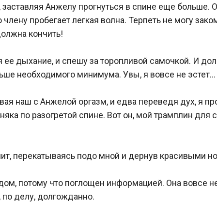
 заставляя Анжелу прогнуться в спине еще больше. Он
о члену пробегает легкая волна. Терпеть не могу зак
олжна кончить! 

ся ее дыхание, и спешу за торопливой самочкой. И д
льше необходимого минимума. Увы, я вовсе не эстет…

ая наш с Анжелой оргазм, и едва переведя дух, я прот
яка по разогретой спине. Вот он, мой трамплин для с
т, перекатываясь подо мной и дернув красивыми нога
м, потому что поглощен информацией. Она вовсе не 
по делу, долгожданно. 
