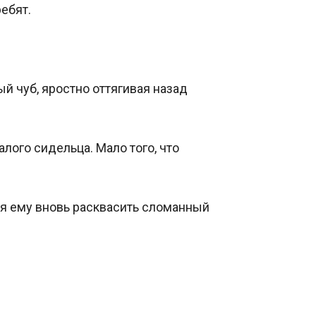
бят. 

 чуб, яростно оттягивая назад 
ого сидельца. Мало того, что 
ая ему вновь расквасить сломанный 