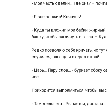
- Моя часть сделки… Где она? – почти
- Я все вложил! Клянусь!

- Куда ты вложил мои бабки, жирный 
башку, чтобы заглянуть в глаза. – Куда
Редко позволяю себе кричать, но тут
ссучился, так еще и охерел в край!

- Царь… Пару слов… - буркает сбоку о
нос.

Приходится выпрямиться, чтобы высл
- Там девка его… Рыпается, достала…