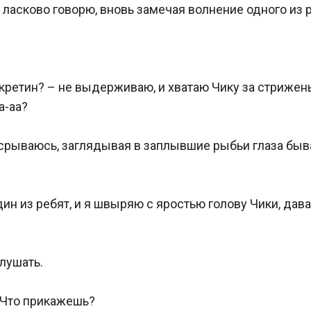
 ласково говорю, вновь замечая волнение одного из ре
кретин? – не выдерживаю, и хватаю Чику за стриженый
-аа?

 срываюсь, заглядывая в заплывшие рыбьи глаза бывал
дин из ребят, и я швыряю с яростью голову Чики, дав
ушать.

 Что прикажешь?
