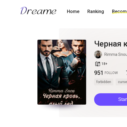
Home
Ranking
Become
Черная 
Rimma Sno
book_age
18
+
951
FOLLOW
forbidden
curse
Star