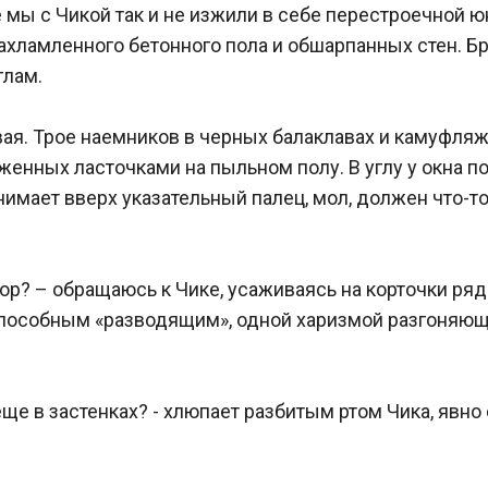
ы с Чикой так и не изжили в себе перестроечной юнос
захламленного бетонного пола и обшарпанных стен. Бр
лам.

вая. Трое наемников в черных балаклавах и камуфляж
нных ласточками на пыльном полу. В углу у окна поко
имает вверх указательный палец, мол, должен что-то 
овор? – обращаюсь к Чике, усаживаясь на корточки ря
пособным «разводящим», одной харизмой разгоняющи
еще в застенках? - хлюпает разбитым ртом Чика, явно с