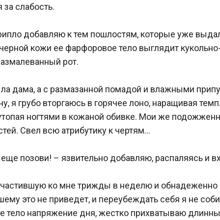
за слабость.

хрипло добавляю к тем пошлостям, которые уже выда
черной кожи ее фарфоровое тело выглядит кукольно-
размалеванный рот.

ыла дама, а с размазанной помадой и влажными прип
у, я грубо вторгаюсь в горячее лоно, наращивая темп
утопая ногтями в кожаной обивке. Мои же подожженн
тей. Свел всю атрибутику к чертям…

 еще позови! – язвительно добавляю, распаляясь и вхо
зачастившую ко мне трижды в неделю и обнадеженно
ему это не приведет, и переубеждать себя я не собир
е тело напряжение дня, жестко прихватываю длинный