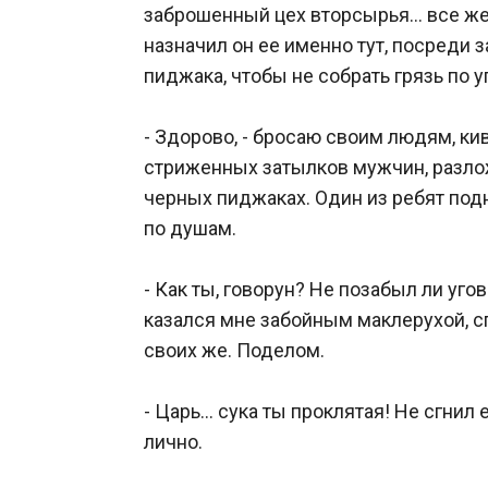
заброшенный цех вторсырья… все же м
назначил он ее именно тут, посреди 
пиджака, чтобы не собрать грязь по уг
- Здорово, - бросаю своим людям, ки
стриженных затылков мужчин, разложе
черных пиджаках. Один из ребят подн
по душам.

- Как ты, говорун? Не позабыл ли уг
казался мне забойным маклерухой, с
своих же. Поделом.

- Царь… сука ты проклятая! Не сгнил 
лично.
