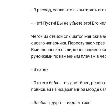
- В расход, сопли что ль вытирать е
- Нет! Пусти! Вы не убьете его! Его нел
Чего? За стеной слышатся женские в
своего напарника. Переступаю через 
Вываленные в пыли, копошащиеся как 
ручонками по каменным плечам в чер
- Это че?

- Это его баба… - выдает боец, резво
повисшей на исцарапанной морде бала
- Заебала, дура… - издает тихо.
