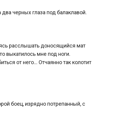
два черных глаза под балаклавой.

аясь расслышать доносящийся мат 
о выкатилось мне под ноги. 
ться от него… Отчаянно так колотит 
орой боец, изрядно потрепанный, с 