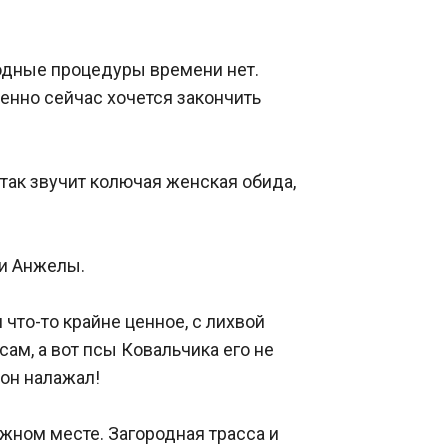
одные процедуры времени нет. 
менно сейчас хочется закончить 
так звучит колючая женская обида, 
 Анжелы. 

что-то крайне ценное, с лихвой 
ам, а вот псы Ковальчика его не 
н налажал! 

ном месте. Загородная трасса и 