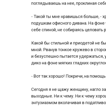
поглядываешь на нее, проклиная себя 
- Такой ты мне нравишься больше, - 
подушкам офисного дивана. На фоне 
себе спиной, не собираясь целовать 
Какой бы стильной и приодетой не б
мной. Рванув тонкое кружево в сторон
и безуспешно пытается удержаться, 
дико на фоне мягких гладких округлос
- Вот так хорошо! Покричи, на помощь
Сегодня я не щажу женщину, нагло 
выходные. Ни к чему. Ни к чему хорош
энтузиазмом вколачивая в податливо