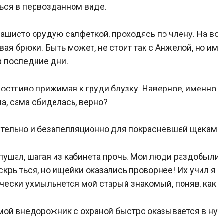
ься в первозданном виде.

шисто орудую салфеткой, проходясь по члену. На в
вая брюки. Быть может, не стоит так с Анжелой, но и
 последние дни.

лостливо прижимая к груди блузку. Наверное, именно 
, сама обиделась, верно? 

чительно и безапелляционно для покрасневшей щеками
слушал, шагая из кабинета прочь. Мои люди раздобыли 
крыться, но ищейки оказались проворнее! Их учил я с
чески ухмыльнется мой старый знакомый, поняв, как о
мой внедорожник с охраной быстро оказывается в нуж