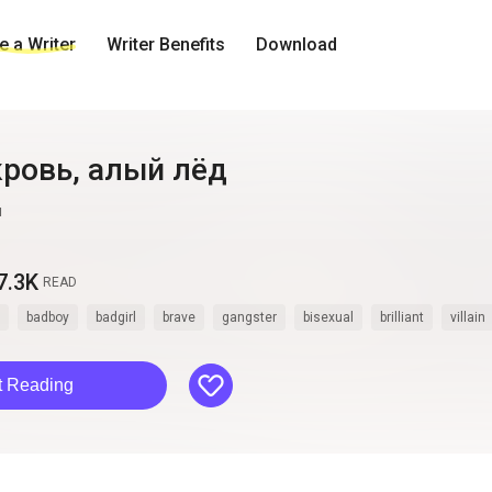
 a Writer
Writer Benefits
Download
кровь, алый лёд
u
7.3K
READ
badboy
badgirl
brave
gangster
bisexual
brilliant
villain
like
t Reading