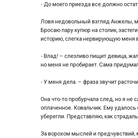
- До моего приезда все должно остат
Ловя недовольный взгляд Анжелы, ма
Бросаю пару купюр на столик, застеги
историю, слегка нервирующую меня в
- Влад! – слезливо пищит девица, жа
но меня не пробирает. Сама придумала
- У меня дела. – фраза звучит расто
Она что-то пробурчала след, но я не 
оплаченное. Ковальчик. Ему удалось с
уберегли. Представляю, как страдаль
За ворохом мыслей и предчувствий, 