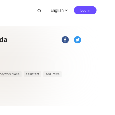
English
search
Log in
expand_more
ida
ice/work place
assistant
seductive