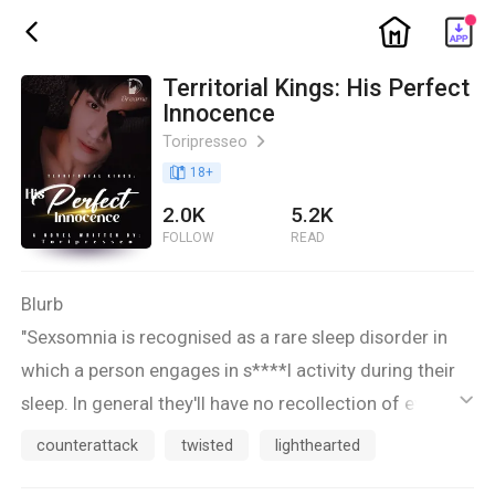
ic_home
ic_back
Territorial Kings: His Perfect
Innocence
Toripresseo
ic_arrow_right
book_age
18
+
2.0K
5.2K
FOLLOW
READ
Blurb
"Sexsomnia is recognised as a rare sleep disorder in
which a person engages in s****l activity during their
sleep. In general they'll have no recollection of events
ic_default
during the act or when they wake up."
counterattack
twisted
lighthearted
Naisara ni Keehan Alvarez ang laptop matapos mabasa