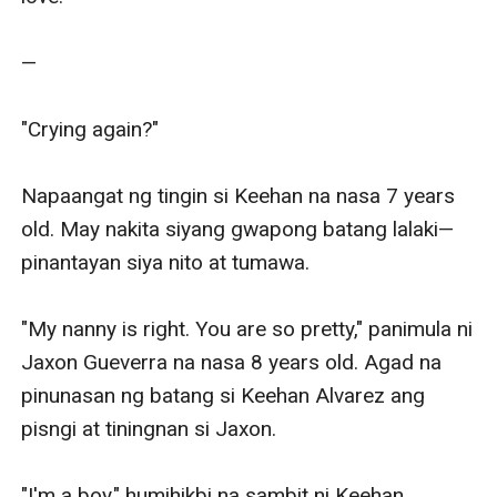
—

"Crying again?" 

Napaangat ng tingin si Keehan na nasa 7 years 
old. May nakita siyang gwapong batang lalaki— 
pinantayan siya nito at tumawa. 

"My nanny is right. You are so pretty," panimula ni 
Jaxon Gueverra na nasa 8 years old. Agad na 
pinunasan ng batang si Keehan Alvarez ang 
pisngi at tiningnan si Jaxon. 

"I'm a boy," humihikbi na sambit ni Keehan. 