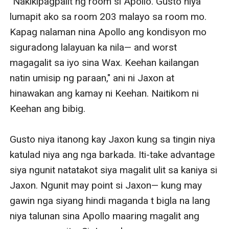
"Nakikipagpalit ng room si Apollo. Gusto niya 
lumapit ako sa room 203 malayo sa room mo. 
Kapag nalaman nina Apollo ang kondisyon mo 
siguradong lalayuan ka nila— and worst 
magagalit sa iyo sina Wax. Keehan kailangan 
natin umisip ng paraan," ani ni Jaxon at 
hinawakan ang kamay ni Keehan. Naitikom ni 
Keehan ang bibig. 

Gusto niya itanong kay Jaxon kung sa tingin niya 
katulad niya ang nga barkada. Iti-take advantage 
siya ngunit natatakot siya magalit ulit sa kaniya si 
Jaxon. Ngunit may point si Jaxon— kung may 
gawin nga siyang hindi maganda t bigla na lang 
niya talunan sina Apollo maaring magalit ang 