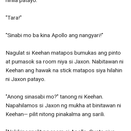
hinila patayo. 

"Tara!"

"Sinabi mo ba kina Apollo ang nangyari!"

Nagulat si Keehan matapos bumukas ang pinto 
at pumasok sa room niya si Jaxon. Nabitawan ni 
Keehan ang hawak na stick matapos siya hilahin 
ni Jaxon patayo. 

"Anong sinasabi mo?" tanong ni Keehan. 
Napahilamos si Jaxon ng mukha at binitawan ni 
Keehan— pilit nitong pinakalma ang sarili. 
