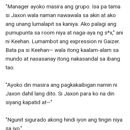
"Manager ayoko masira ang grupo. Isa pa tama 
si Jaxon wala naman nawawala sa akin at ako 
ang unang lumalapit sa kaniya. Ako palagi ang 
pumupunta sa room niya at naga-aya ng s*x," ani 
ni Keehan. Lumambot ang expression ni Gaizer. 
Bata pa si Keehan— wala itong kaalam-alam sa 
mundo at nasasanay itong nakasandal sa ibang 
tao. 

"Ayoko din masira ang pagkakaibigan namin ni 
Jaxon dahil lang dito. Si Jaxon para ko na din 
siyang kapatid at—"

"Ngunit sigurado akong hindi iyon ang tingin niya 
sa iyo."
