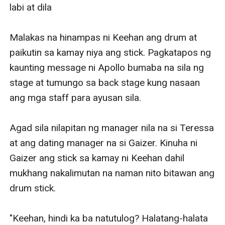
Ni wala itong sinabi tungkol sa condition niyo.
labi at dila

Humingi siya ng explanation ngunit puro reason lang
ang sinasabi nito. Hinilig ni Keehan ang ulo sa mga
Malakas na hinampas ni Keehan ang drum at 
tuhod.
paikutin sa kamay niya ang stick. Pagkatapos ng 
"Seems like—I don't want to sleep again."
kaunting message ni Apollo bumaba na sila ng 
stage at tumungo sa back stage kung nasaan 
ang mga staff para ayusan sila.

Agad sila nilapitan ng manager nila na si Teressa 
at ang dating manager na si Gaizer. Kinuha ni 
Gaizer ang stick sa kamay ni Keehan dahil 
mukhang nakalimutan na naman nito bitawan ang 
drum stick.

"Keehan, hindi ka ba natutulog? Halatang-halata 