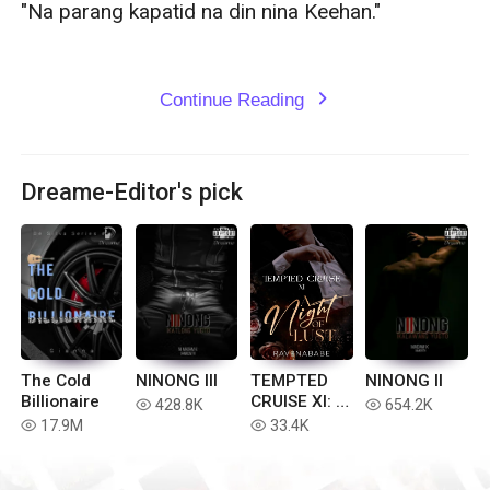
"Na parang kapatid na din nina Keehan."

Continue Reading
expand_more
Dreame-Editor's pick
The Cold
NINONG III
TEMPTED
NINONG II
Billionaire
CRUISE XI: A
428.8K
654.2K
read
read
NIGHT OF
17.9M
33.4K
read
read
LUST