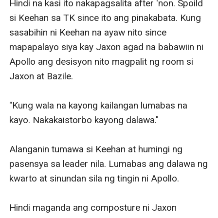
Hindi na kasi ito nakapagsalita after 'non. Spoild 
si Keehan sa TK since ito ang pinakabata. Kung 
sasabihin ni Keehan na ayaw nito since 
mapapalayo siya kay Jaxon agad na babawiin ni 
Apollo ang desisyon nito magpalit ng room si 
Jaxon at Bazile. 

"Kung wala na kayong kailangan lumabas na 
kayo. Nakakaistorbo kayong dalawa."

Alanganin tumawa si Keehan at humingi ng 
pasensya sa leader nila. Lumabas ang dalawa ng 
kwarto at sinundan sila ng tingin ni Apollo. 

Hindi maganda ang composture ni Jaxon 