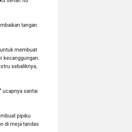
 senaif itu 
mbaikan tangan 
 untuk membuat 
ir kecanggungan. 
tru sebaliknya, 
" ucapnya santai 
buat pipiku 
 di meja tandas 