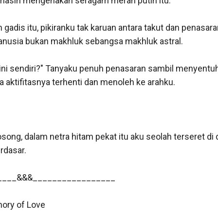
 masih mengenakan seragam merah putih itu. 

 gadis itu, pikiranku tak karuan antara takut dan penasaran
nusia bukan makhluk sebangsa makhluk astral. 

sini sendiri?" Tanyaku penuh penasaran sambil menyentu
a aktifitasnya terhenti dan menoleh ke arahku.

ong, dalam netra hitam pekat itu aku seolah terseret di 
rdasar.

____&&&_________________

ory of Love
