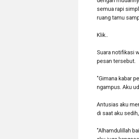
dengan mudahnya 
semua rapi simpl
ruang tamu sampa
Klik.. 

Suara notifikasi
pesan tersebut. 

"Gimana kabar pe
ngampus. Aku uda
Antusias aku mem
di saat aku sedih,
"Alhamdulillah b