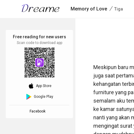
/
Memory of Love
Tiga
Free reading for new users
Scan code to download app
Meskipun baru me
juga saat pertama
kehangatan terbin
download_ios
App Store
furniture yang pas
Google Play
semalam aku temp
ke kamar satunya,
Facebook
nanti yang akan 
mengingat surat 