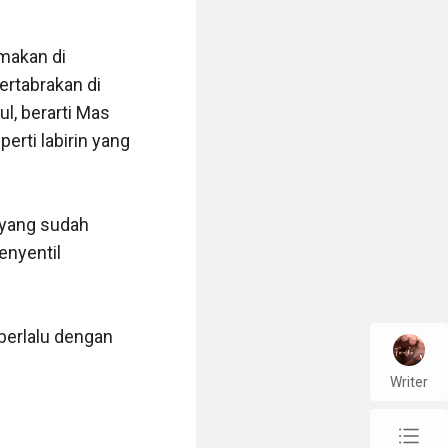
akan di 
rtabrakan di 
l, berarti Mas 
ti labirin yang 
yang sudah 
nyentil 
berlalu dengan 
Writer
chap_list