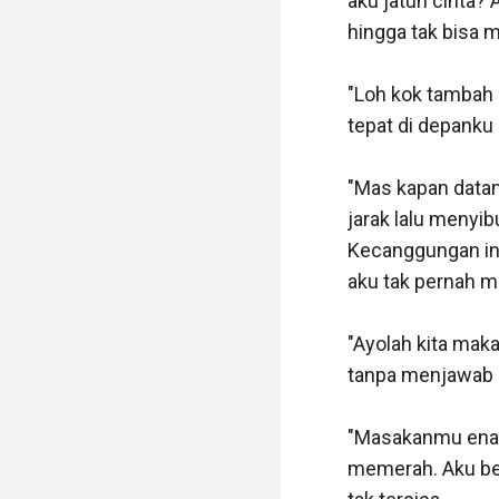
aku jatuh cinta? 
hingga tak bisa 
"Loh kok tambah
tepat di depanku 
"Mas kapan data
jarak lalu menyi
Kecanggungan ini 
aku tak pernah m
"Ayolah kita maka
tanpa menjawab p
"Masakanmu enak
memerah. Aku be