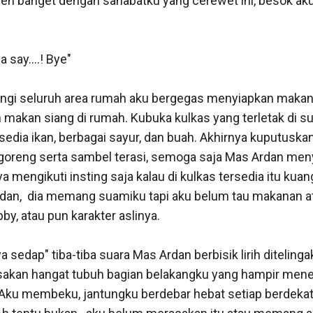
en banget dengan sahabatku yang cerewet ini, besok aku 
 say....! Bye"

ingi seluruh area rumah aku bergegas menyiapkan makan s
 makan siang di rumah. Kubuka kulkas yang terletak di sud
rsedia ikan, berbagai sayur, dan buah. Akhirnya kuputuska
oreng serta sambel terasi, semoga saja Mas Ardan meny
 mengikuti insting saja kalau di kulkas tersedia itu ku
dan,  dia memang suamiku tapi aku belum tau makanan 
y, atau pun karakter aslinya. 

sedap" tiba-tiba suara Mas Ardan berbisik lirih ditelinga
kan hangat tubuh bagian belakangku yang hampir menem
Aku membeku, jantungku berdebar hebat setiap berdekat