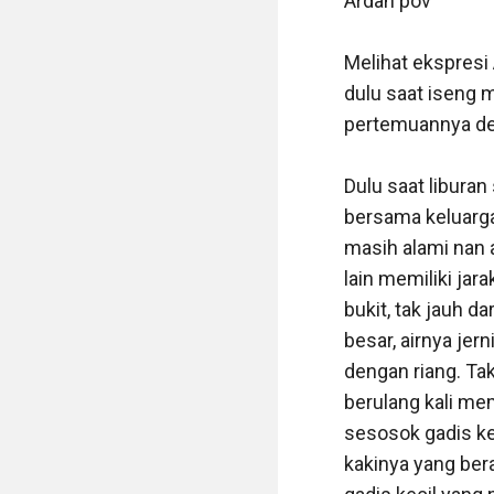
Ardan pov

Melihat ekspresi
dulu saat iseng 
pertemuannya deng
Dulu saat libura
bersama keluarga
masih alami nan 
lain memiliki jar
bukit, tak jauh 
besar, airnya jer
dengan riang. T
berulang kali me
sesosok gadis ke
kakinya yang bera