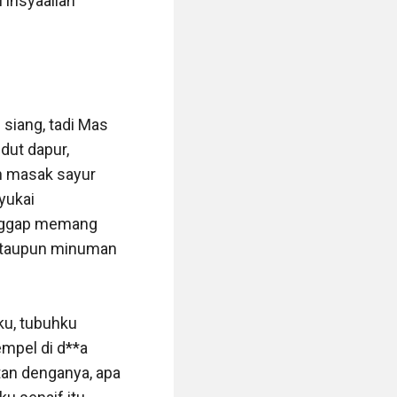
insyaallah 
iang, tadi Mas 
ut dapur, 
n masak sayur 
ukai 
anggap memang 
ataupun minuman 
ku, tubuhku 
pel di d**a 
an denganya, apa 