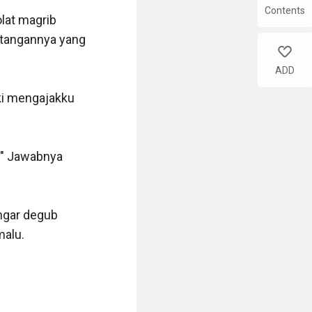
Contents
lat magrib 
tangannya yang 
like
ADD
ki mengajakku 
" Jawabnya 
gar degub 
lu. 
