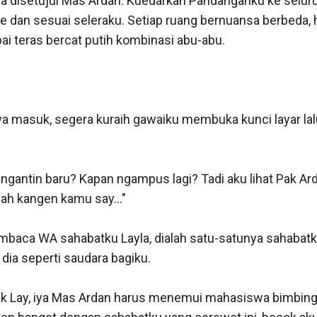
disetujui Mas Ardan. Kuedarkan Pandanganku ke seluru
e dan sesuai seleraku. Setiap ruang bernuansa berbeda, 
i teras bercat putih kombinasi abu-abu. 

 wa masuk, segera kuraih gawaiku membuka kunci layar l
ngantin baru? Kapan ngampus lagi? Tadi aku lihat Pak Ard
h kangen kamu say..."

baca WA sahabatku Layla, dialah satu-satunya sahabatku
 dia seperti saudara bagiku. 

aik Lay, iya Mas Ardan harus menemui mahasiswa bimbinga