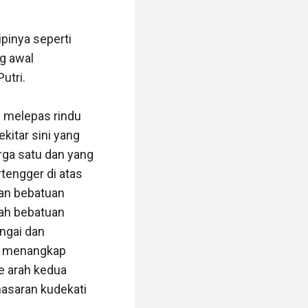
inya seperti 
 awal 
tri. 

 melepas rindu 
itar sini yang 
ga satu dan yang 
tengger di atas 
an bebatuan 
lah bebatuan 
gai dan 
u menangkap 
 arah kedua 
asaran kudekati 