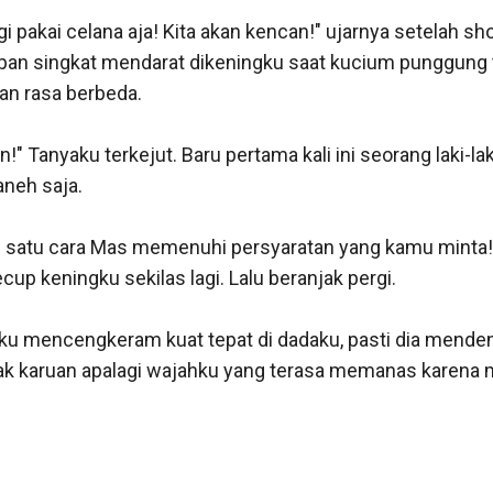
 gi pakai celana aja! Kita akan kencan!" ujarnya setelah sho
pan singkat mendarat dikeningku saat kucium punggung 
n rasa berbeda. 

" Tanyaku terkejut. Baru pertama kali ini seorang laki-la
neh saja. 

ah satu cara Mas memenuhi persyaratan yang kamu minta!
cup keningku sekilas lagi. Lalu beranjak pergi. 

ku mencengkeram kuat tepat di dadaku, pasti dia menden
ak karuan apalagi wajahku yang terasa memanas karena ma