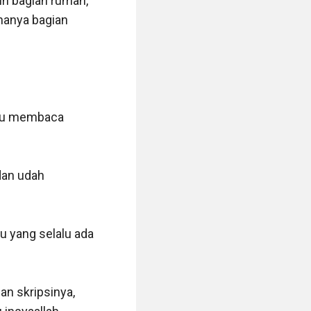
h bagian rumah, 
hanya bagian 
alu membaca 
an udah 
 yang selalu ada 
n skripsinya, 