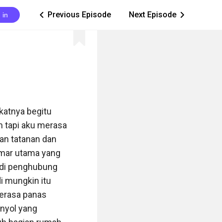
Previous Episode
Next Episode
 in
ic_arrow_left
ic_arrow_right
atnya begitu 
 tapi aku merasa 
an tatanan dan 
kamar utama yang 
adi penghubung 
 mungkin itu 
erasa panas 
nyol yang 