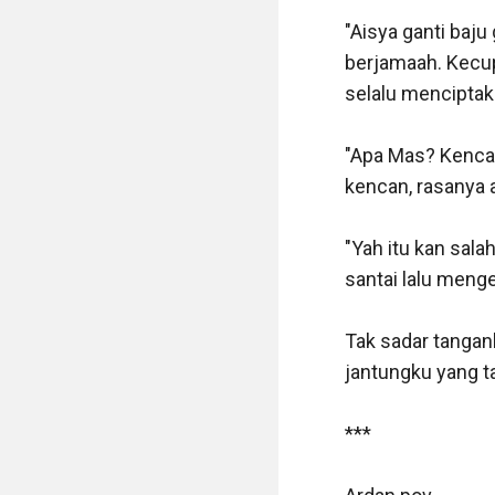
"Aisya ganti baju
berjamaah. Kecu
selalu menciptaka
"Apa Mas? Kencan!
kencan, rasanya a
"Yah itu kan sal
santai lalu menge
Tak sadar tangan
jantungku yang t
***
