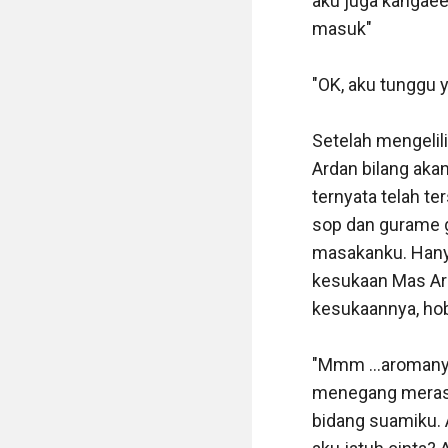
aku juga kangaee
masuk" 

"OK, aku tunggu ya
Setelah mengelil
Ardan bilang akan
ternyata telah te
sop dan gurame g
masakanku. Hanya
kesukaan Mas Ar
kesukaannya, hobb
"Mmm ...aromanya 
menegang merasa
bidang suamiku. 