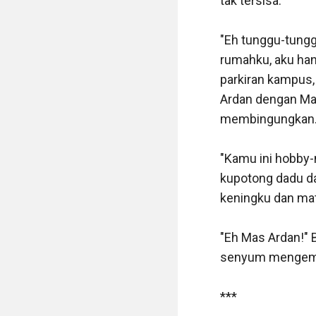
tak tersisa. 

"Eh tunggu-tungg
rumahku, aku han
parkiran kampus, 
Ardan dengan Mam
membingungkan. 
"Kamu ini hobby-
kupotong dadu da
keningku dan mata
"Eh Mas Ardan!" B
senyum mengemba
***
