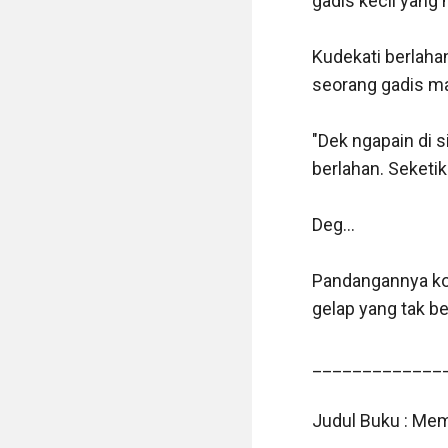
gadis kecil yang
Kudekati berlahan
seorang gadis ma
"Dek ngapain di 
berlahan. Seketik
Deg... 

Pandangannya kos
gelap yang tak be
_____________
Judul Buku : Mem