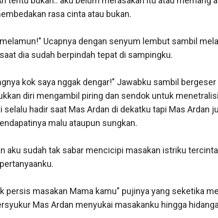
Ah tentu bukan.. aku belum merasakan itu atau memang aku
membedakan rasa cinta atau bukan. 

 melamun!" Ucapnya dengan senyum lembut sambil mela
saat dia sudah berpindah tepat di sampingku. 

ngnya kok saya nggak dengar!" Jawabku sambil bergeser
bukkan diri mengambil piring dan sendok untuk menetralis
selalu hadir saat Mas Ardan di dekatku tapi Mas Ardan jus
endapatinya malu ataupun sungkan. 

n aku sudah tak sabar mencicipi masakan istriku tercinta
ertanyaanku. 

 persis masakan Mama kamu" pujinya yang seketika mem
rsyukur Mas Ardan menyukai masakanku hingga hidangan