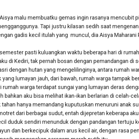
 Aisya malu membuatku gemas ingin rasanya mencubit pip
mengganggunya. Tapi justru kilasan sedih saat mengenang
an gadis kecil itulah yang  muncul, dia Aisya Maharani Pu
n semester pasti kuluangkan waktu beberapa hari di rumah
ku di Kediri, tak pernah bosan dengan pemandangan di sek
asri dengan hutan yang mengelilinginya, antara rumah war
ak yang lumayan jauh, dari bawah, rumah warga tampak ber
dari rumah warga terdapat sungai yang lumayan deras deng
nih bahkan aku bisa melihat ikan-ikan berlarian di celah-ce
ak tahan hanya memandang kuputuskan menuruni anak sun
motret dari berbagai sudut, entah dijepretan keberapa ak
cil duduk sendiri menunduk dengan pandangan tertuju ke
yun dan berkecipuk dalam arus kecil air, dengan rasa pen