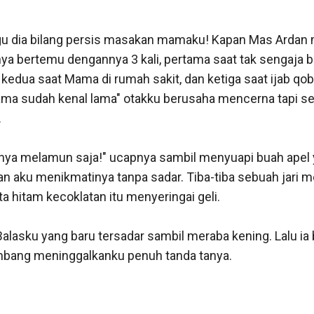
u dia bilang persis masakan mamaku! Kapan Mas Ardan m
ya bertemu dengannya 3 kali, pertama saat tak sengaja be
kedua saat Mama di rumah sakit, dan ketiga saat ijab qobu
a sudah kenal lama" otakku berusaha mencerna tapi seper


nya melamun saja!" ucapnya sambil menyuapi buah apel 
n aku menikmatinya tanpa sadar. Tiba-tiba sebuah jari me
 hitam kecoklatan itu menyeringai geli. 

alasku yang baru tersadar sambil meraba kening. Lalu ia 
ng meninggalkanku penuh tanda tanya. 
