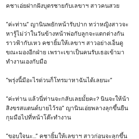
คชาเอ่ยฝากฝังบุตรชายกับเลขาฯ สาวคนสวย

“ค่ะท่าน” ญานินพยักหน้ารับปาก ทว่าหญิงสาวจะ
หารู้ไม่ว่าในวันข้างหน้าพ่อกับลูกจะแตกต่างกัน
ราวฟ้ากับเหว คชายิ้มให้เลขาฯ สาวอย่างเอ็นดู
ขณะมองอีกฝ่าย เพราะเขาเป็นคนรับเธอเข้ามา
ทำงานเองกับมือ

“พรุ่งนี้มีอะไรด่วนก็โทรมาหาฉันได้เลยนะ” 

“ค่ะท่าน แล้วนี่ท่านจะกลับเลยมั้ยคะ? นินจะให้น้า
สิงขรสแตนด์บายไว้รอ” ญานินเอ่ยพลางลุกขึ้นยืน
กุมมือไปที่หน้าโต๊ะทำงาน 

“ขอบใจนะ…” คชายิ้มให้เลขาฯ สาวก่อนจะลุกขึ้น