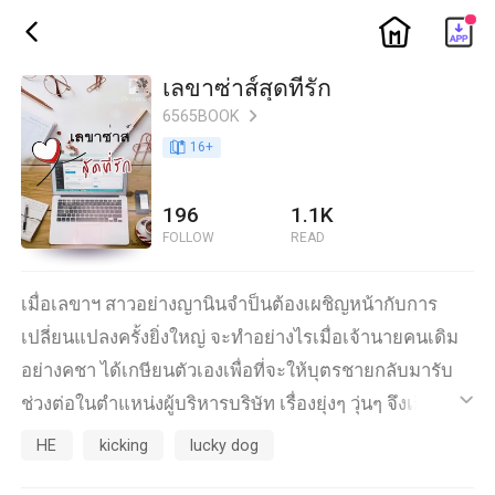
ic_home
ic_back
เลขาซ่าส์สุดที่รัก
6565BOOK
ic_arrow_right
book_age
16
+
196
1.1K
FOLLOW
READ
เมื่อเลขาฯ สาวอย่างญานินจำป็นต้องเผชิญหน้ากับการ
เปลี่ยนแปลงครั้งยิ่งใหญ่ จะทำอย่างไรเมื่อเจ้านายคนเดิม
อย่างคชา ได้เกษียนตัวเองเพื่อที่จะให้บุตรชายกลับมารับ
ช่วงต่อในตำแหน่งผู้บริหารบริษัท เรื่องยุ่งๆ วุ่นๆ จึงเกิด
ic_default
ขึ้น...
HE
kicking
lucky dog