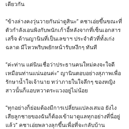
เดียวกัน

“ข้างล่างคงวุ่นวายกันน่าดูสินะ” คชาเอ่ยขึ้นขณะที่
ตัวกำลังเอนพิงกับพนักเก้าอี้หลังจากที่เซ็นเอกสาร
เสร็จ ด้านญานินที่เป็นเลขาฯ ประจำตัวที่ทั้งเก่ง 
ฉลาด มีไหวพริบพยักหน้ารับหงึกๆ ทันที

“ค่ะท่าน แต่นินเชื่อว่าประธานคนใหม่คงจะใจดี
เหมือนท่านแน่นอนค่ะ” ญานินตอบอย่างสุภาพเพื่อ
รักษาน้ำใจเจ้านาย ทว่าภายในใจลึกๆ ของหญิง
สาวนั้นก็แอบหวาดระแวงอยู่ไม่น้อย

“ทุกอย่างก็ย่อมต้องมีการเปลี่ยนแปลงเสมอ ยังไง
เสียลูกชายของฉันก็ต้องเข้ามาดูแลทุกอย่างที่นี่อยู่
แล้ว” คชาเอ่ยพลางลุกขึ้นเพื่อที่จะกลับบ้าน
