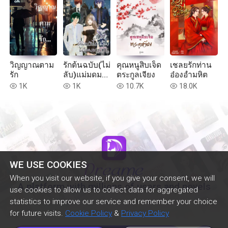
วิญญาณตาม
รักต้นฉบับ(ไม่
คุณหนูสิบเจ็ด
เชลยรักท่าน
รัก
ลับ)แม่มดมน
ตระกูลเจียง
อ๋องอำมหิต
ตรา
1K
1K
10.7K
18.0K
read
read
read
read
WE USE COOKIES
When you visit our website, if you give your consent, we will
A platform with millions of users and novels
use cookies to allow us to collect data for aggregated
statistics to improve our service and remember your choice
for future visits.
Cookie Policy
&
Privacy Policy