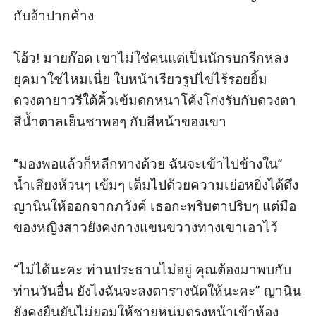
กับอ้าปากค้าง 

โอ้ว! มายก๊อด เขาไม่ใช่คนแต่เป็นนักรบกรีกหลง
ยุคมาใช่ไหมเนี่ย ใบหน้าเรียวรูปไข่ไร้รอยยิ้ม 
ดวงตายาวรีใต้คิ้วเข้มดกหนาโค้งโก่งรับกับดวงตา
สีน้ำตาลเย็นชาพอๆ กับสีหน้าของเขา

“มองพอแล้วก็หลีกทางด้วย ฉันจะเข้าไปข้างใน” 
น้ำเสียงห้วนๆ เข้มๆ เต็มไปด้วยความเย่อหยิ่งได้ดึง
ญานินให้ออกจากภวังค์ เธอกะพริบตาปริบๆ แต่มือ
ของหญิงสาวยังคงกางแขนขวางทางเขาเอาไว้

“ไม่ได้นะคะ ท่านประธานไม่อยู่ คุณต้องมาพบกับ
ท่านวันอื่น ยังไงฉันจะลงตารางนัดให้นะคะ” ญานิน
ยังคงยืนยันไม่ยอมให้ชายหนุ่มตรงหน้าเข้าห้อง
