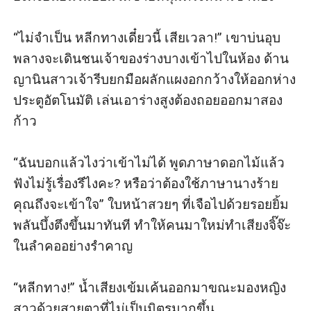
“ไม่จำเป็น หลีกทางเดี๋ยวนี้ เสียเวลา!” เขาบ่นอุบ
พลางจะเดินชนเจ้าของร่างบางเข้าไปในห้อง ด้าน
ญานินสาวเจ้ารีบยกมือผลักแผงอกกว้างให้ออกห่าง
ประตูอัตโนมัติ เล่นเอาร่างสูงต้องถอยออกมาสอง
ก้าว

“ฉันบอกแล้วไงว่าเข้าไม่ได้ พูดภาษาดอกไม้แล้ว
ฟังไม่รู้เรื่องรึไงคะ? หรือว่าต้องใช้ภาษานางร้าย
คุณถึงจะเข้าใจ” ใบหน้าสวยๆ ที่เจือไปด้วยรอยยิ้ม
พลันบึ้งตึงขึ้นมาทันที ทำให้คนมาใหม่ทำเสียงจิ๊จ๊ะ
ในลำคออย่างรำคาญ

“หลีกทาง!” น้ำเสียงเข้มเค้นออกมาขณะมองหญิง
สาวด้วยสายตาที่ไม่เป็นมิตรมากขึ้น 
