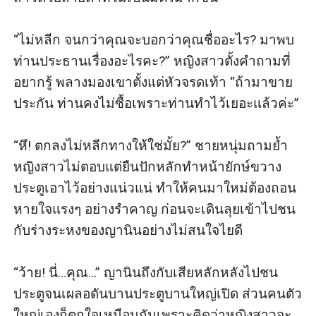
“ไม่หลีก จนกว่าคุณจะบอกว่าคุณชื่ออะไร? มาพบ
ท่านประธานเรื่องอะไรคะ?” หญิงสาวตั้งคำถามที่
อยากรู้ พลางมองเขาตั้งแต่หัวจรดเท้า “ถ้ามาขาย
ประกัน ท่านคงไม่ซื้อเพราะท่านทำไว้เยอะแล้วค่ะ”

“หึ! ตกลงไม่หลีกทางให้ใช่มั้ย?” ชายหนุ่มถามย้ำ 
หญิงสาวไม่ตอบแต่ยืนปักหลักทำหน้ายักษ์ขวาง
ประตูเอาไว้อย่างแน่วแน่ ทำให้คนมาใหม่ต้องถอน
หายใจแรงๆ อย่างรำคาญ ก่อนจะเดินลุยเข้าไปชน
กับร่างระหงของญานินอย่างไม่สนใจไยดี

“ว้าย! นี่…คุณ…” ญานินถึงกับเสียหลักหลังไปชน
ประตูจนเผลอดันบานประตูบานใหญ่เปิด ส่วนคนตัว
ใหญ่เองก็ตกใจเหมือนกันเพราะคิดว่าหญิงสาวจะ