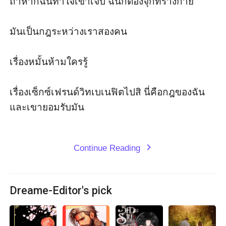
ถ้าหากฉันทำใจเขาเจ็บ ฉันก็ต้องจุกที่ร่างกาย

มันเป็นกฎระหว่างเราสองคน

เรื่องหมั้นห้ามใครรู้

เรื่องเซ็กซ์เฟรนด์วิทเบเนฟิตไปสิ นี่คือกฎของฉัน
และเขายอมรับมัน

Continue Reading
expand_more
Dreame-Editor's pick