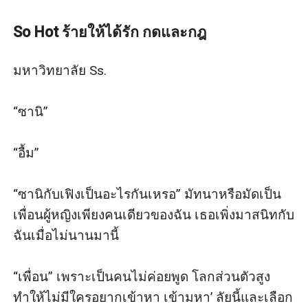
รู้ ฉันผิดที่ขอร้องเขาเพื่อพี่ซี
“ในเมื่อเป็นความสุขให้กันไม่ได้ งั้นก็เป็นความทุกข์ให้กัน
So Hot ร้ายให้ได้รัก กดและกฎ
ไปเลยซานิ” เฟิงลุกเดินออกจากห้องไป เสียงปิดประตูดังปัง
มหาวิทยาลัย Ss.

“ซานิ”

“อื้ม”

“ซานิกับเฟิงเป็นอะไรกันเหรอ” มัทนาหรือมัดเป็น
เพื่อนผู้หญิงเพียงคนเดียวของฉัน เธอเพิ่งมาสนิทกับ
ฉันเมื่อไม่นานมานี้

“เพื่อน” เพราะเป็นคนไม่ค่อยพูด โลกส่วนตัวสูง
ทำให้ไม่มีใครอยากเข้าหา เข้ามหา’ ลัยนี้และเลือก