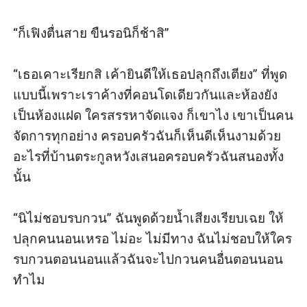
“ก็เฟิงตื่นสาย ขืนรอนิก็ช้าสิ”

“เธอเคาะเรียกสิ เค้ายินดีให้เธอปลุกถึงเตียง” ที่พูด
แบบนี้เพราะเราค้างที่คอนโดเดียวกันและห้องยัง
เป็นห้องแฝด ใครสรรหาจัดแจง ก็เขาไง เขาเป็นคน
จัดการทุกอย่าง ครอบครัวฉันก็เห็นดีเห็นงามด้วย 
อะไรที่บ้านตระกูลหวังเสนอครอบครัวฉันสนองทั้ง
นั้น

“นิไม่ชอบรบกวน” ฉันพูดด้วยน้ำเสียงเรียบเฉย ให้
ปลุกคนนอนเหรอ ไม่อะ ไม่มีทาง ฉันไม่ชอบให้ใคร
รบกวนตอนนอนแล้วฉันจะไปกวนคนอื่นตอนนอน
ทำไม
