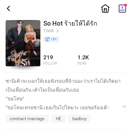
ic_home
ic_back
So Hot ร้ายให้ได้รัก
TIWA
ic_arrow_right
book_age
18
+
219
1.2K
FOLLOW
READ
ซานิเค้าจะบอกให้เธอฟังรอบที่ล้านนะว่าเราไม่ได้เกิดมา
เป็นเพื่อนกัน เค้าไม่เป็นเพื่อนกับเธอ
“ขอโทษ”
“ขอโทษเหรอซานิ เธอเกินไปไหมวะ เธอขอร้องเค้า ขอโทษ
ic_default
เค้าเพราะผู้ชายคนอื่นเหรอวะ”
contract marriage
HE
badboy
“…” แล้วนอกจากขอร้องกับขอโทษฉันพูดอะไรได้ ฉันผิดฉัน