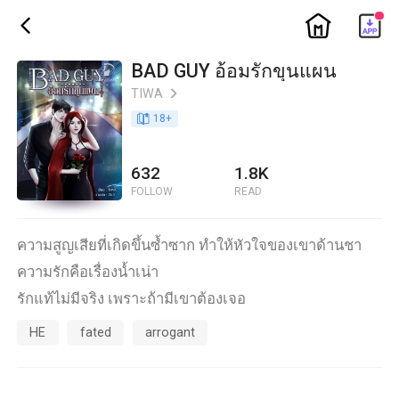
ic_home
ic_back
BAD GUY อ้อมรักขุนแผน
TIWA
ic_arrow_right
book_age
18
+
632
1.8K
FOLLOW
READ
ความสูญเสียที่เกิดขึ้นซ้ำซาก ทำให้หัวใจของเขาด้านชา
ความรักคือเรื่องน้ำเน่า
รักแท้ไม่มีจริง เพราะถ้ามีเขาต้องเจอ
HE
fated
arrogant