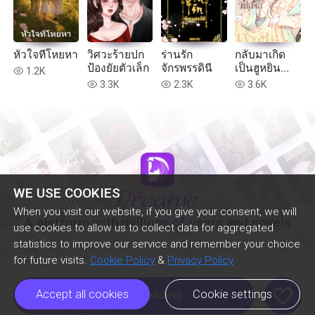
หัวใจที่โหยหา
วิศวะร้ายปก
ร่านรัก
กลับมาเกิด
ป้องยัยตัวเล็ก
จักรพรรดินี
เป็นฮูหยิน
1.2K
read
วิปลาส
3.3K
2.3K
3.6K
read
read
read
WE USE COOKIES
When you visit our website, if you give your consent, we will
A platform with millions of users and novels
use cookies to allow us to collect data for aggregated
statistics to improve our service and remember your choice
for future visits.
Cookie Policy
&
Privacy Policy
like
Accept all cookies
Cookie settings
Continue Reading