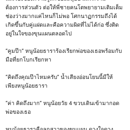
ต้องการส่วนตัว ต่อให้พี่ชายคนโตพยายามเติมเต็ม
ช่องว่างมากแค่ไหนก็ไม่พอ โศกนาฏกรรมถึงได้
เกิดขึ้นกับคู่แฝดและคือความผิดที่ไม่ได้ก่อ ซึ่งติด
อยู่ในใจของขุนแผนตลอดไป

“คูมป๊า” หนูน้อยธาราร้องเรียกพ่อของเธอพร้อมกับ
มือที่ยกโบกเรียกหา

“คิดถึงคุณป๊าไหมครับ” น้ำเสียงอ่อนโยนนี้มีให้
เพียงหนูน้อยธารา

“ค่า คิดถึงมาก” หนูน้อยวัย 4 ขวบเดินเข้ามากอด
พ่อของเธอ

หนูน้อยธาราคือลูกสาวของขุนแผน ดวงใจดวง