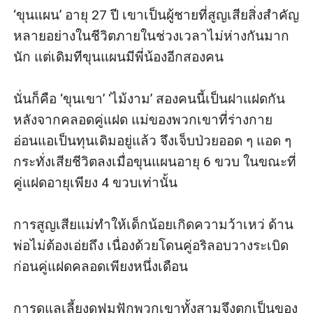
‘ขุนแผน’ อายุ 27 ปี เขาเป็นผู้ชายที่สูญเสียสิ่งสำคัญ
หลายอย่างในชีวิตภายในช่วงเวลาไม่ห่างกันมาก
นัก แต่เดิมทีขุนแผนมีพี่น้องอีกสองคน

นั่นก็คือ ‘ขุนเขา’ ‘ไม้งาม’ สองคนนี้เป็นฝาแฝดกัน 
หลังจากคลอดคู่แฝด แม่ของพวกเขาที่ร่างกาย
อ่อนแอเป็นทุนเดิมอยู่แล้ว จึงเจ็บป่วยออด ๆ แอด ๆ 
กระทั่งเสียชีวิตลงเมื่อขุนแผนอายุ 6 ขวบ ในขณะที่
คู่แฝดอายุเพียง 4 ขวบเท่านั้น

การสูญเสียแม่ทำให้เด็กน้อยเกิดความว้าเหว่ ด้าน
พ่อไม่ต้องเอ่ยถึง เนื่องด้วยโดนคู่อริลอบวางระเบิด
ก่อนคู่แฝดคลอดเพียงหนึ่งเดือน

การดูแลเลี้ยงดูฟูมฟักพวกเขาทั้งสามจึงตกเป็นของ