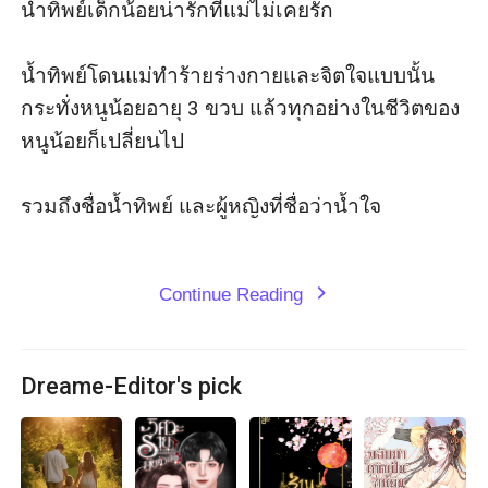
น้ำทิพย์เด็กน้อยน่ารักที่แม่ไม่เคยรัก

น้ำทิพย์โดนแม่ทำร้ายร่างกายและจิตใจแบบนั้น
กระทั่งหนูน้อยอายุ 3 ขวบ แล้วทุกอย่างในชีวิตของ
หนูน้อยก็เปลี่ยนไป 

รวมถึงชื่อน้ำทิพย์ และผู้หญิงที่ชื่อว่าน้ำใจ

Continue Reading
expand_more
Dreame-Editor's pick