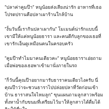
“ปลาค่าคูมป๊า” หนูน้อยส่งเสียงน่ารัก อาหารที่เธอ
โปรดปรานคือปลาเผาร้านใกล้บ้าน

“งั้นวันนี้เรากินปลาเผากัน” โมเมนต์น่ารักแบบนี้ 
เขามีให้แค่หนูน้อยธารา และคนดีกับลูกของเธอที่
เขารักเอ็นดูเหมือนคนในครอบครัว

“คูมป๊าทำไมมาคนเดียวคะ” หนูน้อยธาราเอ่ยถาม
เมื่อพ่อของเธอพาเข้ามานั่งภายในรถ

“ก็วันนี้คุณป๊าอยากมารับธาราคนเดียวไงครับ นี่
คุณป๊าว่าจะชวนธาราไปปล่อยปลาที่วัดก่อนเข้า
บ้าน ธาราสนใจไหมลูก” ขุนแผนถามลูกสาวพร้อม
ทั้งหาน้ำกับขนมที่เตรียมไว้มาให้ลูกสาวได้ดื่มได้