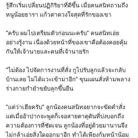
รู้สึกเริ่มเปลี่ยนปฏิกิริยาที่ดีขึ้น เมื่อคนสนิทถามถึง
หนูน้อยธารา แก้วตาดวงใจสุดที่รักของเขา

“ครับ ผมไปเตรียมตัวก่อนนะครับ” คนสนิทเอ่ย
อย่างรู้งาน เนื่องด้วยหน้าที่ของเขาคือต้องคอยคุ้ม
กันให้เจ้านายและคนที่เจ้านายรัก

“ไม่ต้อง ไปจัดการงานที่สั่ง กูไปรับลูกแล้วจะกลับ
บ้านเลย ไม่ได้แวะเข้ามาอีก” ขุนแผนสั่งห้ามพลาง
ร่างกายกำยำขยับลุกขึ้นยืน

“แต่ว่าเฮียครับ” ลูกน้องคนสนิทอยากจะขัดคำสั่ง 
แต่เมื่ออ้าปากจะพูดก็เจอสายตาดุดันที่บ่งบอกถึง
ความต้องการที่ชัดเจน ลูกน้องที่อยู่ด้วยมานานจึง
ไม่กล้าเอ่ยสิ่งใดออกมาอีก ทำได้เพียงก้มหน้าน้อม