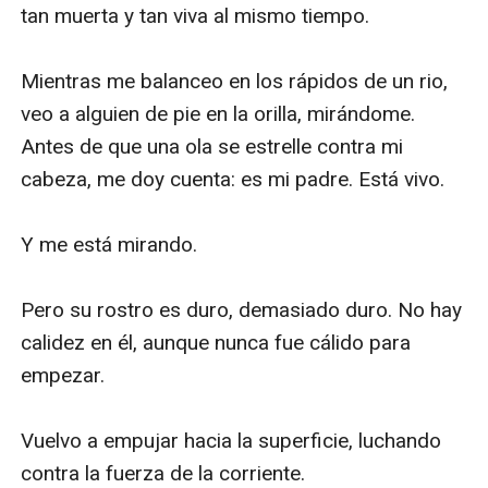
por su amor. Vuelve a entrenar, mejorando
enormemente sus habilidades de pelea bajo el ala de
un nuevo mentor, y madura hasta convertirse en una
mujer.
Sin embargo, Brooke pronto se da cuenta de que estar
a salvo y aislada no es lo único en la vida. Cuando se
entera de que hay sobrevivientes escondidos en las
profundidades de Estados Unidos que luchan por
restablecer el orden desde adentro, con la posibilidad
de que su padre esté entre ellos, Brooke se enfrenta a
la decisión de su vida: vivir en este lugar perfecto, libre
y seguro por el resto de sus días, o partir y luchar por la
libertad de los demás. Sabe que sería un viaje de
vuelta a través de unos Estados Unidos
postapocalípticos, esta vez viajando hacia el oeste, a