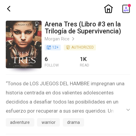
ic_home
ic_back
Arena Tres (Libro #3 en la
Trilogía de Supervivencia)
Morgan Rice
ic_arrow_right
book_age
12
+
detail_authorized
AUTHORIZED
6
1K
FOLLOW
READ
“Tonos de LOS JUEGOS DEL HAMBRE impregnan una
historia centrada en dos valientes adolescentes
decididos a desafiar todos las posibilidades en un
esfuerzo por recuperar a sus seres queridos. Un
ic_default
mundo creíble y envolvente, recomendado para
adventure
warrior
drama
aquellos que disfrutan de las novelas distópicas, de los