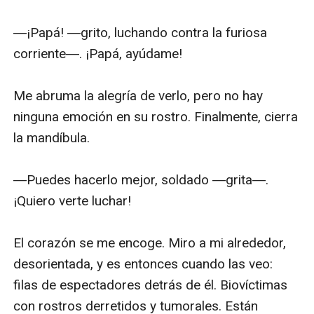
través de su amplitud, en busca de los supuestos
sobrevivientes, de su padre. Tendría que abrirse paso a
través de una tierra transformada por el apocalipsis,
tratar de sobrevivir a una corriente interminable de
peligros, a manadas ambulantes de bandas violentas,
con pocos recursos y provisiones. Sería una travesía
de tres mil kilómetros hacia un s******o seguro. Y si
abandona esta utopía, sabe que no hay vuelta atrás.
Pero eso no es lo peor: hay algo más en su camino. La
Arena 3. La mayor arena que queda en lo que fue
Estados Unidos, la más brutal y peligrosa de todas,
aquella de la que nadie sobrevive. La que, ella sabe,
pondrá a prueba el límite de todo lo que ella es.
¿Arriesgará todo por los demás?
ARENA TRES es un thriller distópico repleto de acción,