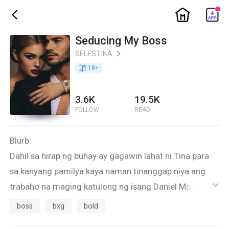
ic_home
ic_back
Seducing My Boss
SELESTIKA
ic_arrow_right
book_age
18
+
3.6K
19.5K
FOLLOW
READ
Blurb:
Dahil sa hirap ng buhay ay gagawin lahat ni Tina para
sa kanyang pamilya kaya naman tinanggap niya ang
trabaho na maging katulong ng isang Daniel Montero—
ic_default
ang lalaking mayaman, at ubod ng suplado na kahit
boss
bxg
bold
minsan ay hindi niya pinangarap maging amo.