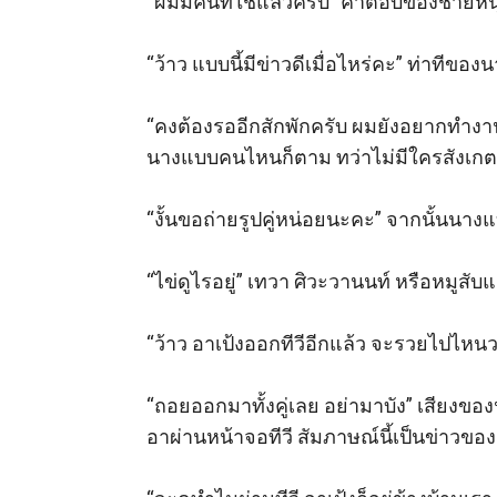
“ผมมีคนที่ใช่แล้วครับ” คำตอบของชายหนุ
“ว้าว แบบนี้มีข่าวดีเมื่อไหร่คะ” ท่าทีข
“คงต้องรออีกสักพักครับ ผมยังอยากทำงานใ
นางแบบคนไหนก็ตาม ทว่าไม่มีใครสังเกตน่
“งั้นขอถ่ายรูปคู่หน่อยนะคะ” จากนั้นนางแ
“ไข่ดูไรอยู่” เทวา ศิวะวานนท์ หรือหมูส
“ว้าว อาเป้งออกทีวีอีกแล้ว จะรวยไปไหนวะ
“ถอยออกมาทั้งคู่เลย อย่ามาบัง” เสียงของ
อาผ่านหน้าจอทีวี สัมภาษณ์นี้เป็นข่าวของ