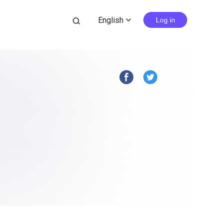
English
search
Log in
expand_more