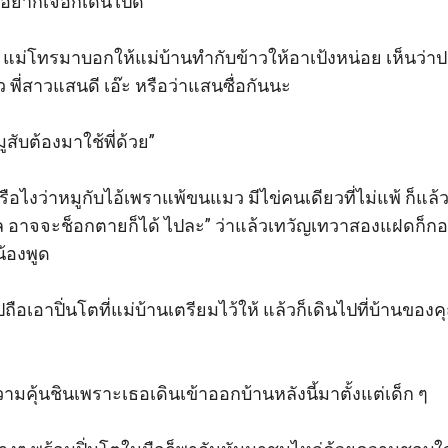
 อยากเจอก็เดินไปดิ” 

วย แม่โทรมาบอกให้แม่บ้านทำกับข้าวให้อาเป้งหน่อย เห็นว่
พี่สาวแสนดี เอ๊ะ หรือว่าแสนซื่อกันนะ

บต้องมาใช้พี่ด้วย”

ืมหรือไงว่าหมูกับไอ้เพราแพ้ขนแมว มีไข่คนเดียวที่ไม่แพ้ ก็แ
ล อาจจะช็อกตายก็ได้ ไปละ” ว่าแล้วเทวัญเทวาสองแฝดก็กอด
้องพูด

ปถือเอาปิ่นโตที่แม่บ้านเตรียมไว้ให้ แล้วก็เดินไปที่บ้านของ
ามคุ้นชินเพราะเธอเดินเข้าออกบ้านหลังนี้มาตั้งแต่เด็ก ๆ 
