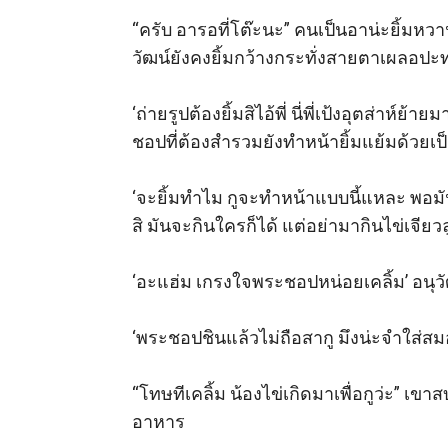
“ครับ อารอที่โต๊ะนะ” คนเป็นอาน่ะยิ้มหวา
วัฒน์ยังคงยิ้มกว้างกระทั่งสายตาเผลอปะทะ
‘ถ่ายรูปต้องยิ้มสิไอ้พี่ นี่พี่เป้งอุตส่าห์
ชอปที่ต้องสำรวมยังทำหน้ายิ้มแย้มด้วยเป็
‘จะยิ้มทำไม กูจะทำหน้าแบบนี้แหละ พอมัน
สิ มันจะกินใครก็ได้ แต่อย่ามากินไข่เจียวล
‘อะแฮ่ม เกรงใจพระชอปหน่อยเคลิ้ม’ อนุวั
‘พระชอปชินแล้วไม่ถือสากู มึงน่ะจำใส่สมอ
“โทษทีเคลิ้ม น้องไข่เกิดมาเพื่อกูว่ะ” เขา
อาหาร
