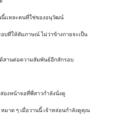
ย

นี้แหละคนที่ใช่ของอนุวัฒน์

อบที่ให้สัมภาษณ์ ไม่ว่าข้างกายจะเป็น
ได้สานต่อความสัมพันธ์อีกสักรอบ

หน้าจอที่พี่สาวกำลังนั่งดู

หมาด ๆ เมื่อวานนี้ เจ้าหล่อนกำลังดูคุณ