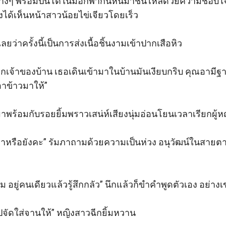
างๆ พร้อมปิ่นโตในมือก็พากันหันมาชนไหล่ด้วยความชอบใจ จะอ
องได้เห็นหน้าสาวน้อยไข่เจียวโดยเร็ว

ลยว่าครั้งนี้เป็นการส่งเนื้อชิ้นงามเข้าปากเสือหิว

ยกเจ้าของบ้าน เธอเดินเข้ามาในบ้านมันเงียบกริบ คุณอามีฐ
าข้าวมาให้”

าพร้อมกับรอยยิ้มพราวเสน่ห์เสียงนุ่มอ่อนโยนเวลาเรียกผู้ห
ยาหรือยังคะ” รัมภาถามด้วยความเป็นห่วง อนุวัฒน์ในสายตา
หม อยู่คนเดียวแล้วรู้สึกกลัว” นึกแล้วก็ขำคำพูดตัวเอง อย่าง
ปจัดใส่จานให้” หญิงสาวฉีกยิ้มหวาน
