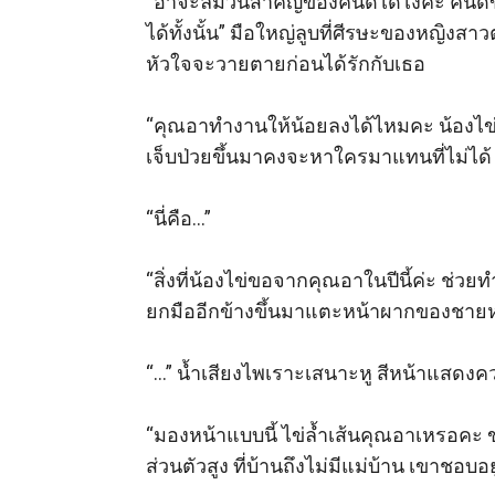
“อาจะลืมวันสำคัญของคนดีได้ไงคะ คนดีข
ได้ทั้งนั้น” มือใหญ่ลูบที่ศีรษะของหญิงส
หัวใจจะวายตายก่อนได้รักกับเธอ

“คุณอาทำงานให้น้อยลงได้ไหมคะ น้องไข่ไม
เจ็บป่วยขึ้นมาคงจะหาใครมาแทนที่ไม่ได้ แ
“นี่คือ…”

“สิ่งที่น้องไข่ขอจากคุณอาในปีนี้ค่ะ ช่วย
ยกมืออีกข้างขึ้นมาแตะหน้าผากของชายหนุ่ม
“…” น้ำเสียงไพเราะเสนาะหู สีหน้าแสดงคว
“มองหน้าแบบนี้ ไข่ล้ำเส้นคุณอาเหรอคะ
ส่วนตัวสูง ที่บ้านถึงไม่มีแม่บ้าน เขาชอบอ