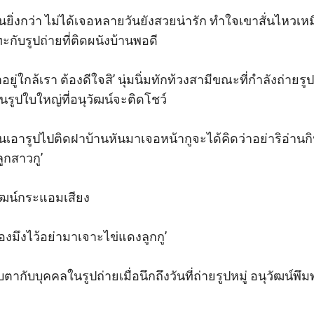
นยิ่งกว่า ไม่ได้เจอหลายวันยังสวยน่ารัก ทำใจเขาสั่นไหวเหม
กับรูปถ่ายที่ติดผนังบ้านพอดี

ย้ายมาอยู่ใกล้เรา ต้องดีใจสิ’ นุ่มนิ่มทักท้วงสามีขณะที่กำลังถ
นรูปใบใหญ่ที่อนุวัฒน์จะติดโชว์

เอารูปไปติดฝาบ้านหันมาเจอหน้ากูจะได้คิดว่าอย่าริอ่านกิน
ูกสาวกู’

ฒน์กระแอมเสียง 

งมึงไว้อย่ามาเจาะไข่แดงลูกกู’

สบตากับบุคคลในรูปถ่ายเมื่อนึกถึงวันที่ถ่ายรูปหมู่ อนุวัฒน์