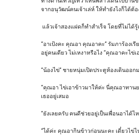
ทางด้านเทวัญเทวาเห็นพี่สาวเดินไปบ้านข้
จากอนุวัฒน์คนเจ้าเล่ห์ ให้ทำยังไงก็ได้ต้
 แล้วเจ้าสองแฝดก็ทำสำเร็จ โดยที่ไม่ได้รู้เ
“อาเป้งคะ คุณอา คุณอาคะ” รัมภาร้องเรี
อยู่คนเดียว ไม่เหงาหรือไง “คุณอาคะไข่เอ
“น้องไข่” ชายหนุ่มเปิดประตูห้องเดินออกม
“คุณอา ไข่เอาข้าวมาให้ค่ะ นี่คุณอาทาน
เธออยู่เสมอ

“ยังเลยครับ คนดีช่วยอยู่เป็นเพื่อนอาได้ไ
“ได้ค่ะ คุณอากินข้าวก่อนนะคะ เดี๋ยวไข่ไ