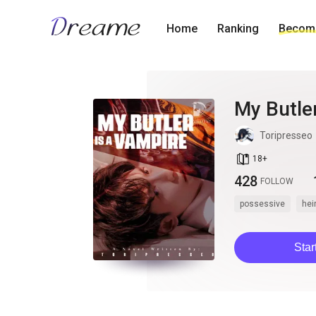
Home
Ranking
Become
My Butle
Toripresseo
book_age
18
+
428
FOLLOW
possessive
hei
Star