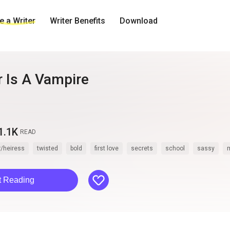
 a Writer
Writer Benefits
Download
r Is A Vampire
1.1K
READ
r/heiress
twisted
bold
first love
secrets
school
sassy
like
t Reading