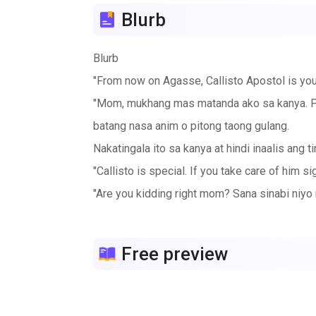
Blurb
Blurb
"From now on Agasse, Callisto Apostol is your
"Mom, mukhang mas matanda ako sa kanya. Paa
batang nasa anim o pitong taong gulang.
Nakatingala ito sa kanya at hindi inaalis ang 
"Callisto is special. If you take care of him s
"Are you kidding right mom? Sana sinabi niyo 
Natawa ang ginang bago lumuhod sa harap ng a
"Take care of him Agasse, in future siya lan
Free preview
"Accept him as a gift from me. Take care of 
"Hindi kita maintindihan mom."
Ngumiti ang ginang at tiningnan si Callisto n