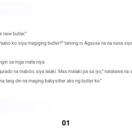
 new butler."
no ko siya magiging butler?" tanong ni Agasse na na nasa siya
tingin sa mga mata niya.
igurado na mabilis siya lalaki. Mas malaki pa sa iyo," natatawa na
na lang din na maging babysitter ako ng butler ko."
nak at sapuin ang pisngi niya.
g ang kaisa-isang taong mapagkakatiwalaan mo. Siya lang ang maa
him at huwag mong hahayaan na may ibang tao na kukuha sa kanya.
01
a parang kinikilala pa ang bago nitong Master. Nakatingin ito kay