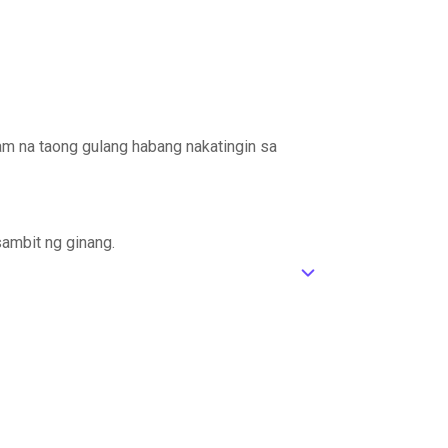
m na taong gulang habang nakatingin sa
 sambit ng ginang.
ic_default
ring maiwan ko sa iyo."
"
 Agasse na parang binabasa nito ang