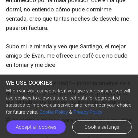
entumecido por la mala posición que en la que 
dormí, no entiendo cómo pude dormirme 
sentada, creo que tantas noches de desvelo me 
pasaron factura.

Subo mi la mirada y veo que Santiago, el mejor 
amigo de Evan, me ofrece un café que no dudo 
en tomar y me dice

WE USE COOKIES
—Intento fallido ¿Verdad?— inmediatamente se a 
When you visit our website, if you give your consent, we will
que se refiere y solo puedo asentir porque creo 
use cookies to allow us to collect data for aggregated
que sí hablo los ojos se me llenarán de lágrimas.

statistics to improve our service and remember your choice
for future visits.
Cookie Policy
&
Privacy Policy
Él se sienta a mi lado para consolarme y me dice

Accept all cookies
Cookie settings