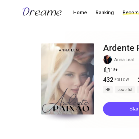
Home
Ranking
Become
Ardente 
Anna Leal
book_age
18
+
432
FOLLOW
HE
powerful
Star