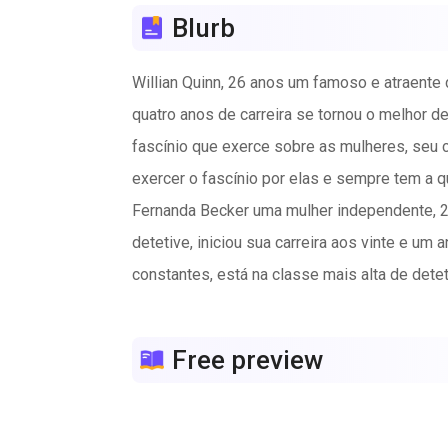
Blurb
Willian Quinn, 26 anos um famoso e atraente
quatro anos de carreira se tornou o melhor
fascínio que exerce sobre as mulheres, seu c
exercer o fascínio por elas e sempre tem a 
Fernanda Becker uma mulher independente, 2
detetive, iniciou sua carreira aos vinte e u
constantes, está na classe mais alta de det
Quando o destino coloca os dois cara a cara, 
O primeiro encontro marca os dois, e aos po
Free preview
Ela não está focada na carreira e não pens
encontro com o delegado Quinn, uma chama da
por suas carreiras, vamos embarcar nessa no