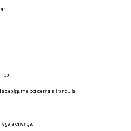
r.

mês.

aça alguma coisa mais tranquila.

aga a criança.
