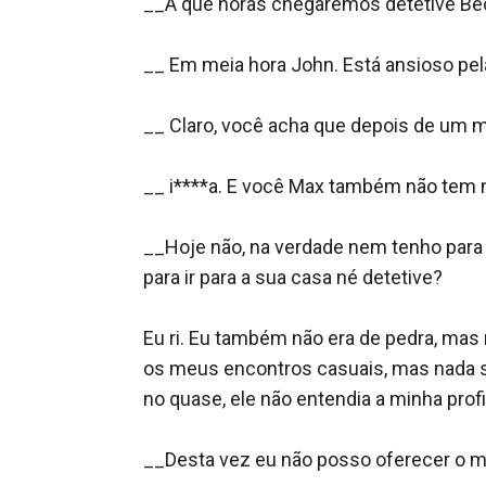
__A que horas chegaremos detetive Bec
__ Em meia hora John. Está ansioso pela
__ Claro, você acha que depois de um m
__ i****a. E você Max também não tem 
__Hoje não, na verdade nem tenho para 
para ir para a sua casa né detetive?

Eu ri. Eu também não era de pedra, mas
os meus encontros casuais, mas nada sé
no quase, ele não entendia a minha pro
__Desta vez eu não posso oferecer o me