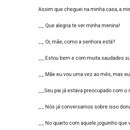
Assim que cheguei na minha casa, a min
__ Que alegria te ver minha menina!

__ Oi, mãe, como a senhora está?

__ Estou bem e com muita saudades suas
__ Mãe eu vou uma vez ao mês, mas eu t
__Seu pai já estava preocupado com o s
__ Nós já conversamos sobre isso dona 
__ No quarto com aquele joguinho que voc