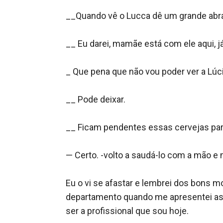
__Quando vê o Lucca dê um grande abraç
__ Eu darei, mamãe está com ele aqui, já
_ Que pena que não vou poder ver a Lúc
__ Pode deixar.

__ Ficam pendentes essas cervejas para
— Certo. -volto a saudá-lo com a mão e m
Eu o vi se afastar e lembrei dos bons
departamento quando me apresentei ass
ser a profissional que sou hoje.
