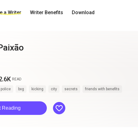
 a Writer
Writer Benefits
Download
Paixão
2.6K
READ
police
bxg
kicking
city
secrets
friends with benefits
like
t Reading