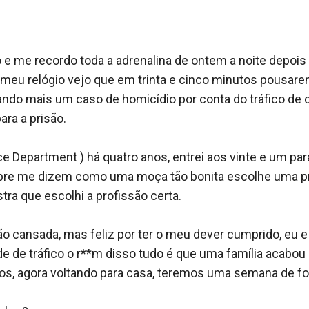
o e me recordo toda a adrenalina de ontem a noite depoi
 meu relógio vejo que em trinta e cinco minutos pousare
do mais um caso de homicídio por conta do tráfico de d
ara a prisão.

ce Department ) há quatro anos, entrei aos vinte e um pa
re me dizem como uma moça tão bonita escolhe uma prof
ra que escolhi a profissão certa.

o cansada, mas feliz por ter o meu dever cumprido, eu e
 de tráfico o r**m disso tudo é que uma família acabou 
s, agora voltando para casa, teremos uma semana de fol