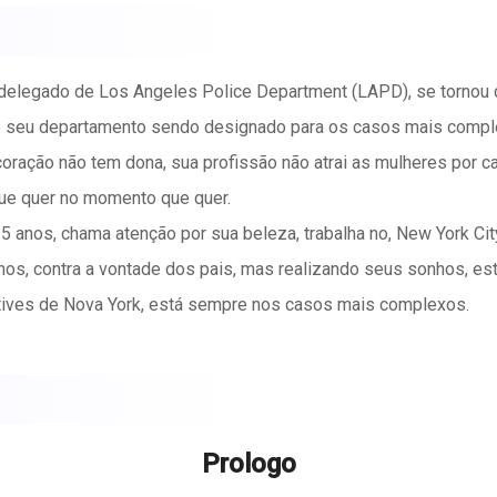
 delegado de Los Angeles Police Department (LAPD), se tornou 
 de seu departamento sendo designado para os casos mais compl
oração não tem dona, sua profissão não atrai as mulheres por c
que quer no momento que quer.
5 anos, chama atenção por sua beleza, trabalha no, New York C
m anos, contra a vontade dos pais, mas realizando seus sonhos, e
etives de Nova York, está sempre nos casos mais complexos.
a tensão entre eles é evidente.
ucos vai se transformando num desejo incontrolável.
a em relacionamentos, mas adora um encontro casual e um bom s
 paixão acende entre os dois e ali nasce um amor, será que os
Prologo
va aventura.