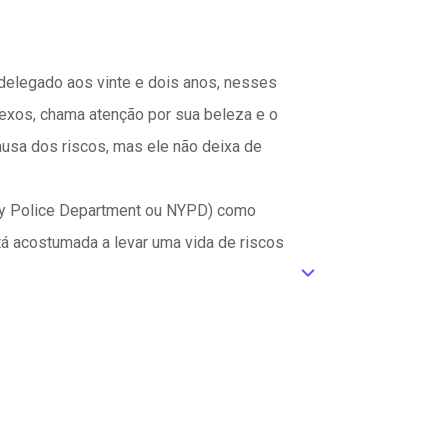
delegado aos vinte e dois anos, nesses
exos, chama atenção por sua beleza e o
ausa dos riscos, mas ele não deixa de
ity Police Department ou NYPD) como
stá acostumada a levar uma vida de riscos
ic_default
exo sem compromisso, isso até ter um
 dois irão assumir esse romance, ou optarão