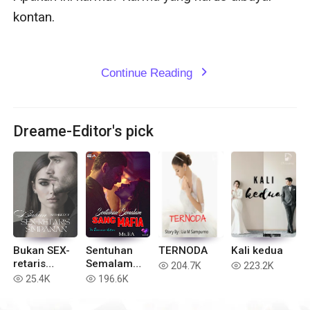
kontan.

Continue Reading
expand_more
Dreame-Editor's pick
Bukan SEX-
Sentuhan
TERNODA
Kali kedua
retaris
Semalam
204.7K
223.2K
read
read
Simpanan
Sang Mafia
25.4K
196.6K
read
read