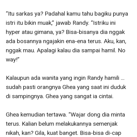
mempertahankan rumah tangganya yang telah
ternoda pengkhianatan atau menghancurkannya demi
“Itu sarkas ya? Padahal kamu tahu bagiku punya 
gairah yang telanjur membuatnya kecanduan.
istri itu bikin muak,” jawab Randy. “Istriku ini 
Kabur? Sayangnya, Stella tak bisa melarikan diri dari
hyper atau gimana, ya? Bisa-bisanya dia nggak 
kenyataan gila ini!
ada bosannya ngajakin ena-ena terus. Aku, kan, 
nggak mau. Apalagi kalau dia sampai hamil. No 
way!”

Kalaupun ada wanita yang ingin Randy hamili … 
sudah pasti orangnya Ghea yang saat ini duduk 
di sampingnya. Ghea yang sangat ia cintai.

Ghea kemudian tertawa. “Wajar dong dia minta 
terus. Kalian belum melakukannya semenjak 
nikah, kan? Gila, kuat banget. Bisa-bisa di-cap 