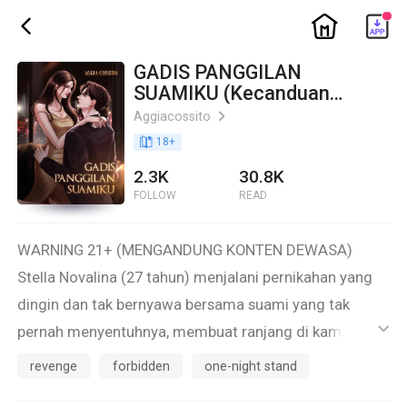
ic_home
ic_back
GADIS PANGGILAN
SUAMIKU (Kecanduan
Bersamamu)
Aggiacossito
ic_arrow_right
book_age
18
+
2.3K
30.8K
FOLLOW
READ
WARNING 21+ (MENGANDUNG KONTEN DEWASA)
Stella Novalina (27 tahun) menjalani pernikahan yang
dingin dan tak bernyawa bersama suami yang tak
pernah menyentuhnya, membuat ranjang di kamar
ic_default
mereka benar-benar hanya berfungsi sebagai tempat
revenge
forbidden
one-night stand
tidur. Tak ada aktivitas panas yang normalnya menjadi