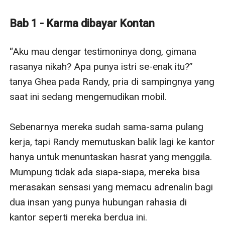
favorit pengantin baru pada umumnya.
Sampai kemudian, sebuah tragedi membuat lembaran
Bab 1 - Karma dibayar Kontan
rahasia yang suaminya sembunyikan terkuak.
Pengkhianatan yang tak pernah disangka-sangka
“Aku mau dengar testimoninya dong, gimana 
membuat Stella menyadari kalau suaminya memang
rasanya nikah? Apa punya istri se-enak itu?” 
tak pernah menginginkan perjodohan mereka sejak
tanya Ghea pada Randy, pria di sampingnya yang 
awal.
saat ini sedang mengemudikan mobil.

Dikuasai oleh emosi dan rasa haus akan sentuhan,
Stella justru terperosok ke dalam hubungan terlarang …
Sebenarnya mereka sudah sama-sama pulang 
dengan Arga Wiranata (36 tahun), bos suaminya
kerja, tapi Randy memutuskan balik lagi ke kantor 
sendiri yang kini menjadi bosnya juga.
hanya untuk menuntaskan hasrat yang menggila. 
Ini gilaaa! Ada hasrat membara yang begitu sulit untuk
Mumpung tidak ada siapa-siapa, mereka bisa 
dikendalikan.
merasakan sensasi yang memacu adrenalin bagi 
Di sela bisikan dosa dan kenikmatan yang tak
dua insan yang punya hubungan rahasia di 
semestinya, Stella harus memilih antara
kantor seperti mereka berdua ini.
