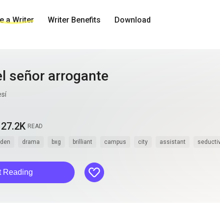
 a Writer
Writer Benefits
Download
el señor arrogante
sí
27.2K
READ
dden
drama
bxg
brilliant
campus
city
assistant
seducti
like
t Reading