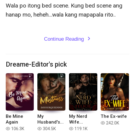
Wala po itong bed scene. Kung bed scene ang 
hanap mo, heheh...wala kang mapapala rito..

Continue Reading
expand_more
Dreame-Editor's pick
Be Mine
My
My Nerd
The Ex-wife
Again
Husband's
Wife
242.0K
read
Mistress
Felicie.MATU
106.3K
304.5K
119.1K
read
read
read
RE