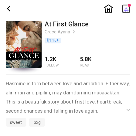
ic_home
ic_back
At First Glance
Grace Ayana
ic_arrow_right
book_age
16
+
1.2K
5.8K
FOLLOW
READ
Hasmine is torn between love and ambition. Either way,
alin man ang pipiliin, may damdaming masasaktan.
This is a beautifuk story about frist love, heartbreak,
second chances and falling in love again.
ic_default
sweet
bxg