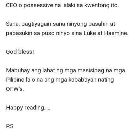
CEO o possessive na lalaki sa kwentong ito. 

Sana, pagtiyagain sana ninyong basahin at 
papasukin sa puso ninyo sina Luke at Hasmine.

God bless! 

Mabuhay ang lahat ng mga masisipag na mga 
Pilipino lalo na ang mga kababayan nating 
OFW's.

Happy reading.....

P.S.
